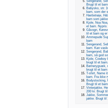
Sengerand, Sen
Brugt til et bar
Babysko, str. 1
barn, som der s
Hættetrøje, H&M, 
barn som jakke
Kjole, Noa Noa, 
et barn. Nypris
Gåvogn, Kørevo
til et barn og e
Ammepude Super
barn
Sengerand, Seb
barn. Kan vaske
Sengerand, Baby
barn, så god s
Kjole, Cowboy k
brugt til et bar
Børnerygsæk, m
brugt til et barn 
T-shirt, Name it
barn. Fra ikke 
Bodystocking, U
Brugt til et barn
Vinterjakke, He
200 kr. Brugt til
Jakke, Sommerj
jakke. Brugt til