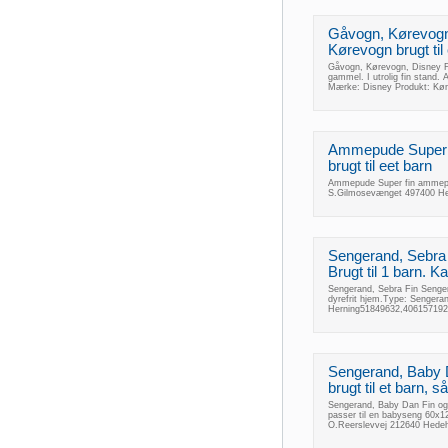
Gåvogn, Kørevogn
Kørevogn brugt til
Gåvogn, Kørevogn, Disney Fin
gammel. I utrolig fin stand. 
Mærke: Disney Produkt: Kør
Ammepude Super 
brugt til eet barn
Ammepude Super fin ammepu
S.Gilmosevænget 497400 He
Sengerand, Sebra
Brugt til 1 barn. K
Sengerand, Sebra Fin Sengera
dyrefrit hjem.Type: Senger
Herning51849632,406157192
Sengerand, Baby 
brugt til et barn,
Sengerand, Baby Dan Fin og 
passer til en babyseng 60
O.Reerslevvej 212640 Hede