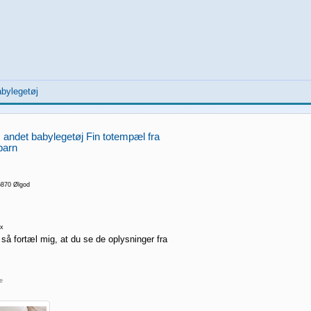
abylegetøj
andet babylegetøj Fin totempæl fra
barn
6870 Ølgod
x
 så fortæl mig, at du se de oplysninger fra
re