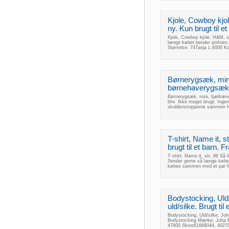
Kjole, Cowboy kjol
ny. Kun brugt til e
Kjole, Cowboy kjole, H&M, st
længe købet betaler portoe
Størrelse: 74Tanja L.6000 K
Børnerygsæk, mini, 
børnehaverygsæk bru
Børnerygsæk, mini, fjællræven 
bhv. Ikke meget brugt. Ingen
skulderstropperne sammen f
T-shirt, Name it, s
brugt til et barn. F
T-shirt, Name it, str. 86 Så 
Sender gerne så længe køber
købes sammen med et par fin
Bodystocking, Uld/
uld/silke. Brugt til 
Bodystocking, Uld/silke, Joha
Bodystocking Mærke: Joha Pr
47800 Skive61668044, 40270