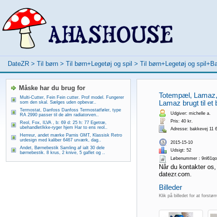
DateZR
>
Til børn
>
Til børn+Legetøj og spil
>
Til børn+Legetøj og spil+B
Måske har du brug for
Totempæl, Lamaz, 
Multi-Cutter, Fein Fein cutter. Prof model. Fungerer
Lamaz brugt til et 
som den skal. Sælges uden opbevar..
Termostat, Danfoss Danfoss Termostatføler, type
Udgiver: michelle a.
RA 2990 passer til de alm radiatorven..
Pris: 40 kr.
Reol, Fox, ILVA , b: 69 d: 25 h: 77 Egetræ,
ubehandletIkke-ryger hjem Har to ens reol..
Adresse: bakkevej 11 
Herreur, andet mærke Parnis GMT, Klassisk Retro
urdesign med kaliber 6467 urværk, dag..
2015-15-10
Andet, Børnebestik Samling af ialt 30 dele
Udsigt: 52
børnebestik. 8 krus, 2 knive, 5 gaflet og ..
Løbenummer：9nl61qo
Når du kontakter os,
datezr.com.
Billeder
Klik på billedet for at forstør