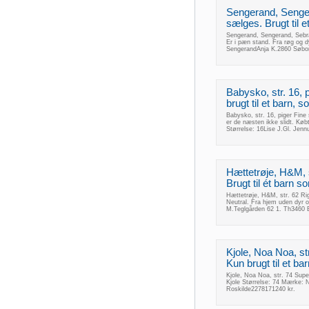
Sengerand, Senge
sælges. Brugt til e
Sengerand, Sengerand, Sebra 
Er i pæn stand. Fra røg og 
SengerandAnja K.2860 Søbo
Babysko, str. 16, 
brugt til et barn, s
Babysko, str. 16, piger Fine 
er de næsten ikke slidt. Køb
Størrelse: 16Lise J.Gl. Jen
Hættetrøje, H&M, str
Brugt til ét barn s
Hættetrøje, H&M, str. 62 Rigti
Neutral. Fra hjem uden dyr
M.Teglgården 62 1. Th3460 
Kjole, Noa Noa, str
Kun brugt til et ba
Kjole, Noa Noa, str. 74 Super
Kjole Størrelse: 74 Mærke:
Roskilde2278171240 kr.