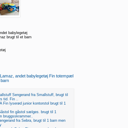
ndet babylegetøj
az brugt til et barn
etøj
 Lamaz, andet babylegetøj Fin totempæl
t barn
lstuff Sengerand fra Smallstuff, brugt til
s tid. Fin ..
 Fin lyserød junior kontorstol brugt til 1
stol fin gåstol sælges. brugt til 1
alm bruggsskrammer..
ngerand fra Sebra, brugt til 1 barn men
y