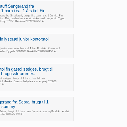
tuff Sengerand fra
 1 barn i ca. 1 års tid. Fin ..
nd fra Smallstuff, brugt til 1 barn i ca. 1 års tid. Fin
i stoffet, da den har været pakket ned i noget tid.Type:
fJoy T.2650 Hvidovre26242296250 kr.
in lyserød junior kontorstol
junior kontorstol brugt til 1 barnProdukt: Kontorstol
melev Bygade 32B4000 Roskilde20818620150 kr.
l fin gåstol sælges. brugt til
lm bruggsskrammer..
l sælges. brugt til 1 barn.. har lidt alm
tol Mærke: Basson babylars s.marupvej 326900
 kr.
rand fra Sebra, brugt til 1
r som ny
Sebra, brugt til 1 barn men fremstår som nyProdukt: Andet
olte30705756200 kr.