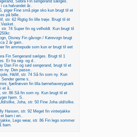
gerand, Sebra Fin sengerand sælges.
n i ca halvandet år..
6, piger Fine små pige sko kun brugt til et
es på bille..
str. 62 Rigtig fin lille trøje. Brugt til ét
.Vasket..
str. 74 Super fin og velholdt. Kun brugt til
 250kr.
gn, Disney Fin gåvogn / Kørevogn brugt
r ca 2 år gam..
 fin ammepude som kun er brugt til eet
ra Fin Sengerand sælges. Brugt til 1
s. Er fra røg- og d..
 Dan Fin og sød sengerand, brugt til et
om ny. Den passe..
jole, H&M, str. 74 Så fin som ny. Kun
n. Sender gerne s..
ini, fjællræven fin lilla børnehaverygsæk
i et å..
, str. 86 Så fin som ny. Kun brugt til et
ryger hjem. S..
ld/silke, Joha, str. 50 Fine Joha uld/silke.
lly Hansen, str. 92 Meget fin vinterjakke
 et barn i en..
akke, Lego wear, str. 86 Fin lego sommer
 1 barn.