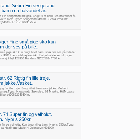
rand, Sebra Fin sengerand
t barn i ca halvandet år..
Fin sengerand sælges. Brugt til et barn i ca halvandet år.
dyrefri hjem.Type: Sengerand Mærke: Sebra Produkt:
rg51515717,21914824175 kr.
piger Fine små pige sko kun
om der ses på bille..
små pige sko kun brugt til et barn, som der ses på billedet
t i H&M Har mobilpayProdukt: Babysko Passer til: piger
numvej 9 lejl 128930 Randers NØ2556344730 kr.
. 62 Rigtig fin lille trøje.
om jakke.Vasket..
g fin lille trøje. Brugt til ét barn som jakke. Vasket i
 og røg.Type: Hættetrøje Størrelse: 62 Mærke: H&MLasse
Birkerød5082264630 kr.
. 74 Super fin og velholdt.
rn. Nypris 250kr.
 fin og velholdt. Kun brugt til et barn. Nypris 250kr.Type:
 Noa NoaMette-Marie H.Odensevej 604000