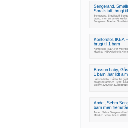
Sengerand, Smalls
Smallstuff, brugt til
Sengerand, Smallstuff Sengera
stand, men en smule krøllet 
Sengerand Mærke: Smallstuf
Kontorstol, IKEA F
brugt til 1 barn
Kontorstol, IKEA Fin lyserød 
Mærke: IKEAKristine b.Him
Basson baby, Gåsto
1 barn..har lidt a
Basson baby, Gåstol fin gåsto
bruggsskrammer..Type: Gås
Skjern42262679,42258556150
Andet, Sebra Senge
barn men fremstå
Andet, Sebra Sengerand fra 
Mærke: SebraStine S.2840 H