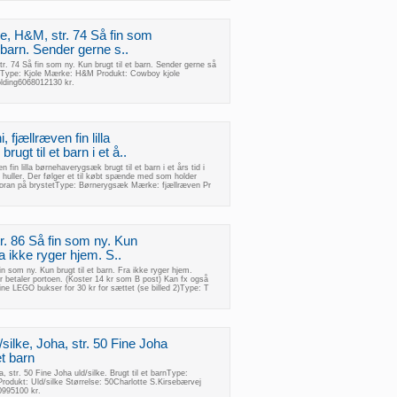
e, H&M, str. 74 Så fin som
t barn. Sender gerne s..
r. 74 Så fin som ny. Kun brugt til et barn. Sender gerne så
n.Type: Kjole Mærke: H&M Produkt: Cowboy kjole
olding6068012130 kr.
fjællræven fin lilla
gt til et barn i et å..
fin lilla børnehaverygsæk brugt til et barn i et års tid i
 huller. Der følger et til købt spænde med som holder
oran på brystetType: Børnerygsæk Mærke: fjællræven Pr
tr. 86 Så fin som ny. Kun
ra ikke ryger hjem. S..
fin som ny. Kun brugt til et barn. Fra ikke ryger hjem.
 betaler portoen. (Koster 14 kr som B post) Kan fx også
e LEGO bukser for 30 kr for sættet (se billed 2)Type: T
silke, Joha, str. 50 Fine Joha
et barn
, str. 50 Fine Joha uld/silke. Brugt til et barnType:
odukt: Uld/silke Størrelse: 50Charlotte S.Kirsebærvej
995100 kr.