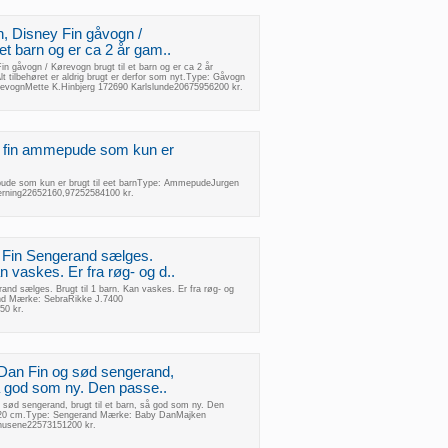
, Disney Fin gåvogn /
 et barn og er ca 2 år gam..
 gåvogn / Kørevogn brugt til et barn og er ca 2 år
Alt tilbehøret er aldrig brugt er derfor som nyt.Type: Gåvogn
evognMette K.Hinbjerg 172690 Karlslunde20675956200 kr.
fin ammepude som kun er
de som kun er brugt til eet barnType: AmmepudeJurgen
rning22652160,97252584100 kr.
 Fin Sengerand sælges.
an vaskes. Er fra røg- og d..
nd sælges. Brugt til 1 barn. Kan vaskes. Er fra røg- og
and Mærke: SebraRikke J.7400
50 kr.
Dan Fin og sød sengerand,
 så god som ny. Den passe..
sød sengerand, brugt til et barn, så god som ny. Den
x120 cm.Type: Sengerand Mærke: Baby DanMajken
husene22573151200 kr.