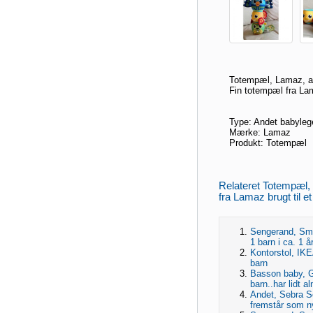
Totempæl, Lamaz, a
Fin totempæl fra Lam
Type: Andet babyleg
Mærke: Lamaz
Produkt: Totempæl
Relateret Totempæl,
fra Lamaz brugt til e
Sengerand, Smal
1 barn i ca. 1 år
Kontorstol, IKEA
barn
Basson baby, Gå
barn..har lidt 
Andet, Sebra Se
fremstår som n