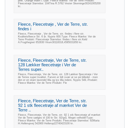
pink. Orange inden i.Type: Fleece Mærke: Ver de Terre Produkt:
Fleecetrøje Størrelse: 104Tina R.5762 Vester Skerninge30241005200
kr.
Fleece, Fleecetrøje , Ver de Terre, str.
findes i
Fleece, Fleecetrøje , Ver de Terre, str. findes i flere str.
Kvalitetsfleece Str. 6 år. Nypris 600.Type: Fleece Mærke: Ver de
Terre Produkt: Fleecetrøje Størrelse: findes i flere str.Keld
A.Frugthegnet 652830 Virum30118318,4585031850 kr.
Fleece, Fleecetrøje, Ver de Terre, str.
128 Lækker fleecetrøje i Ver de
Terres super..
Fleece, Fleecetrøje, Ver de Terre, str. 128 Lækker fleecetrøje i Ver
de Terres super kvalitet. Farven er lidt svær at se på billedet - men
den er en skøn lavendel lilla og lys lilla indeni. Nypris 549,-Produkt:
Fleece Mærke: Ver de Terre Produkt: Fle
Fleece, Fleecetrøje, Ver de Terre, str.
92 1 stk fleecetrøje af mærket Ver de
Terre ..
Fleece, Fleecetrøje, Ver de Terre, str. 92 1 stk fleecetrøje af mærket
Ver de Terre sælges til 100 kr Str. 92/grå. Meget velholdt!Type:
Fleece Mærke: Ver de Terre Produkt: Fleecetrøje Størrelse: 92Maria
H.Hellerupvej 542900 Hellerup22740423100 kr.