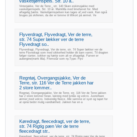
vaskebjørnspels. Str. 10 å..
Vinterjakke, Ver de Terre , str. 140 Skøn eskimojakke med
vaskebjørnspels. Str. 10 år. Mørklilla med limefarvet for. Med
aftagelig hætte. Vaskebjørnspelsen kan tages af ved vask. Kan også
bruges på skiferien, da der er lomme til liftkort på ærmet. Ve
Flyverdragt, Flyvedragt, Ver de terre,
str. 74 Super lækker ver de terre
Flyvedragt so..
Flyverdragt, Flyvedragt, Ver de terre, str. 74 Super lækker ver de
terre Flyvedragt som med sikkerhed holder dit barn varmt. Til dragten
følger vanter, sokker og hætte som alt er aftageligt. Farven er
aubergine(mørk lilla). Fremstår som ny.Type: Flyv
Regntøj, Overgangsjakke, Ver de
Terre, str. 116 Ver de Terre jakken har
2 store lommer..
Regntøj, Overgangsjakke, Ver de Terre, str. 116 Ver de Terre jakken
har 2 store lommer foran, lukning med lynlås og velcro. Justerbare
ærmer med velcro. Indvendig fleece. Alle sømme er syet og tapet for
at opnå bedst mulig vandtæthed. Jakken har en a
Køredragt, fleecedragt, ver de terre,
str. 74 Rigtig pæn Ver de terre
fleecedragt str..
Køredragt, fleecedragt, ver de terre, str. 74 Rigtig pæn Ver de terre