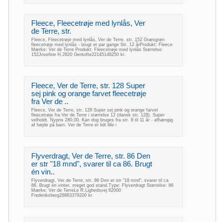
Fleece, Fleecetrøje med lynlås, Ver
de Terre, str.
Fleece, Fleecetrøje med lynlås, Ver de Terre, str. 152 Græsgrøn
fleecetrøje med lynlås - brugt et par gange Str. 12 årProdukt: Fleece
Mærke: Ver de Terre Produkt: Fleecetrøje med lynlås Størrelse:
152Josefine H.2820 Gentofte22145148250 kr.
Fleece, Ver de Terre, str. 128 Super
sej pink og orange farvet fleecetrøje
fra Ver de ..
Fleece, Ver de Terre, str. 128 Super sej pink og orange farvet
fleecetrøje fra Ver de Terre i størrelse 12 (dansk str. 128). Super
velholdt. Nypris 280,00. Kan dog bruges fra str. 8 til 11 år - afhængig
af højde på barn. Ver de Terre er lidt lille i
Flyverdragt, Ver de Terre, str. 86 Den
er str "18 mnd", svarer til ca 86. Brugt
én vin..
Flyverdragt, Ver de Terre, str. 86 Den er str "18 mnd", svarer til ca
86. Brugt én vinter, meget god stand.Type: Flyverdragt Størrelse: 86
Mærke: Ver de TerreLe R.Lighedsvej 62000
Frederiksberg28863379200 kr.