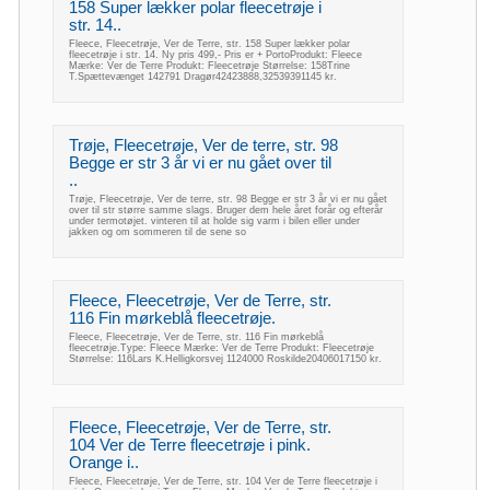
158 Super lækker polar fleecetrøje i
str. 14..
Fleece, Fleecetrøje, Ver de Terre, str. 158 Super lækker polar
fleecetrøje i str. 14. Ny pris 499,- Pris er + PortoProdukt: Fleece
Mærke: Ver de Terre Produkt: Fleecetrøje Størrelse: 158Trine
T.Spættevænget 142791 Dragør42423888,32539391145 kr.
Trøje, Fleecetrøje, Ver de terre, str. 98
Begge er str 3 år vi er nu gået over til
..
Trøje, Fleecetrøje, Ver de terre, str. 98 Begge er str 3 år vi er nu gået
over til str større samme slags. Bruger dem hele året forår og efterår
under termotøjet. vinteren til at holde sig varm i bilen eller under
jakken og om sommeren til de sene so
Fleece, Fleecetrøje, Ver de Terre, str.
116 Fin mørkeblå fleecetrøje.
Fleece, Fleecetrøje, Ver de Terre, str. 116 Fin mørkeblå
fleecetrøje.Type: Fleece Mærke: Ver de Terre Produkt: Fleecetrøje
Størrelse: 116Lars K.Helligkorsvej 1124000 Roskilde20406017150 kr.
Fleece, Fleecetrøje, Ver de Terre, str.
104 Ver de Terre fleecetrøje i pink.
Orange i..
Fleece, Fleecetrøje, Ver de Terre, str. 104 Ver de Terre fleecetrøje i