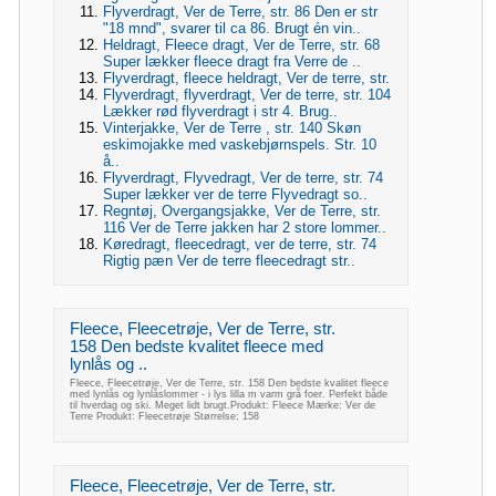
Flyverdragt, Ver de Terre, str. 86 Den er str
"18 mnd", svarer til ca 86. Brugt én vin..
Heldragt, Fleece dragt, Ver de Terre, str. 68
Super lækker fleece dragt fra Verre de ..
Flyverdragt, fleece heldragt, Ver de terre, str.
Flyverdragt, flyverdragt, Ver de terre, str. 104
Lækker rød flyverdragt i str 4. Brug..
Vinterjakke, Ver de Terre , str. 140 Skøn
eskimojakke med vaskebjørnspels. Str. 10
å..
Flyverdragt, Flyvedragt, Ver de terre, str. 74
Super lækker ver de terre Flyvedragt so..
Regntøj, Overgangsjakke, Ver de Terre, str.
116 Ver de Terre jakken har 2 store lommer..
Køredragt, fleecedragt, ver de terre, str. 74
Rigtig pæn Ver de terre fleecedragt str..
Fleece, Fleecetrøje, Ver de Terre, str.
158 Den bedste kvalitet fleece med
lynlås og ..
Fleece, Fleecetrøje, Ver de Terre, str. 158 Den bedste kvalitet fleece
med lynlås og lynlåslommer - i lys lilla m varm grå foer. Perfekt både
til hverdag og ski. Meget lidt brugt.Produkt: Fleece Mærke: Ver de
Terre Produkt: Fleecetrøje Størrelse: 158
Fleece, Fleecetrøje, Ver de Terre, str.