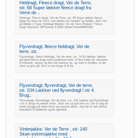
Heldragt, Fleece dragt, Ver de Terre,
str. 68 Super lækker fleece dragt fra
Verre de ..
Heldragt, Fleece dragt, Ver de Terre, str. 68 Super lækker fleece
dragt fra Verre de Terre, kan lukkes om hænder og fødder. Som vist
på billede 2.Type: Heldragt Mærke: Ver de Terre Produkt: Fleece
dragt Størrelse: 68Thomas P.2680 Solrød Strand9955248
Flyverdragt, fleece heldragt, Ver de
terre, str.
Flyverdragt, fleece heldragt, Ver de terre, str. 74 En lækker, lækker
grå blød fleece dragt med sandfarvet kant, til den kolde tid. størrelse
9 måneder. ærmer og ben kan bukkes op, og med to lynlåse, er det
nemt at give på. Den er kun brugt til et ba
Flyverdragt, flyverdragt, Ver de terre,
str. 104 Lækker rød flyverdragt i str 4.
Brug..
Flyverdragt, flyverdragt, Ver de terre, str. 104 Lækker rød flyverdragt
i str 4. Brugt en enkelt vinter. Stort set så god som ny. Der er dog en
mørk skygge på højre bryst og venstre albue. Jeg har et sæt ekstra
elastikker til fødderne og de oprindeli
Vinterjakke, Ver de Terre , str. 140
Skøn eskimojakke med