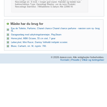
fleecedragt str. 9 mnd. I meget god stand. Hænder og fødder kan
bukkes/lukkes.Type: Køredragt Mærke: ver de terre Produkt:
fleecedragt Størrelse: 74Madeleine S.Sølyst Alle 22990 Ni
Måske har du brug for
Eau de Toilette, Parfume, Chanel chance Chanel chance parfume - næsten som ny- brug
få..
Garageanlæg med udrykningskøretøjer, Play2learn
Herrecykel, MBK Octane, 55 cm stel, 7 gear
Løbecykel, Mini Racer, Dantoy Velholdt trehjulet scooter.
Bluse, Carhartt, str. M, nypris: 700.
© 2026 datezr.com. Alle rettigheder forbeholdes.
Kontakt
|
Privatliv
|
Vilkår og betingelser