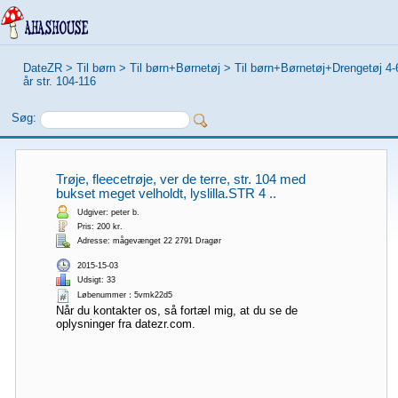
DateZR
>
Til børn
>
Til børn+Børnetøj
>
Til børn+Børnetøj+Drengetøj 4-
år str. 104-116
Søg:
Trøje, fleecetrøje, ver de terre, str. 104 med
bukset meget velholdt, lyslilla.STR 4 ..
Udgiver: peter b.
Pris: 200 kr.
Adresse: mågevænget 22 2791 Dragør
2015-15-03
Udsigt: 33
Løbenummer：5vmk22d5
Når du kontakter os, så fortæl mig, at du se de
oplysninger fra datezr.com.