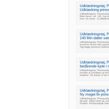
Udklædningstøj, Pr
Udklædning prinses
Udklædningstøj, Prinsessekjol
flotte farver i str. 140. Jeg e
men i fin stand - se billede
Udklædningstøj, Pr
140 Min datter sælg
Udklædningstøj, Prinsessekjo
kostumer da hun ikke passer
Tag begge prinsesse kjolerne 
Udklædningstøj, Pr
bedårende kjole i m
Udklædningstøj, Prinsessekjo
forsiden af overdelen og fors
broderier. På skørtet er der 
Udklædningstøj, P
Ny meget fin prinse
Udklædningstøj, Prinsessekjo
lidt pink. Aldrig været på,
Produkt: Prinsessekjole Stø