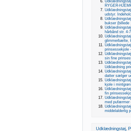
Udklædningstøj,
RYGER-HJEMKa
Udklædningstøj,
udstyr. Indehold
Udklædningstøj
bukser (billede 1
Udklædningstøj
hårbånd str. 4-7
Udklædningstøj
glimmerbælte, t
Udklædningstøj,
prinsessekjole -
Udklædningstøj,
sin fine prinses
Udklædningstøj,
Udklædning prin
Udklædningstøj,
datter sælger ud
Udklædningstøj
kjole i mintgrøn
Udklædningstøj
fin prinsessekjol
Udklædningstøj,
med pufærmer 
Udklædningstøj,
middelalderlig p
Udklædningstøj, Po