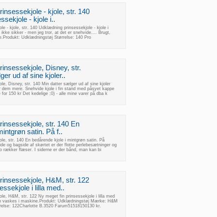
insessekjole - kjole, str. 140
sekjole - kjole i..
e - kjole, str. 140 Udklædning prinsessekjole - kjole i
r ikke sikker - men jeg tror, at det er snehvide.... Brugt,
rne.Produkt: Udklædningstøj Størrelse: 140 Pro
insessekjole, Disney, str.
er ud af sine kjoler..
le, Disney, str. 140 Min datter sælger ud af sine kjoler
 dem mere. Snehvide kjole i fin stand med påsyet kappe
for 150 kr Det kedelige ;0) - alle mine varer på dba k
insessekjole, str. 140 En
intgrøn satin. På f..
le, str. 140 En bedårende kjole i mintgrøn satin. På
ide og bagside af skørtet er der flotte perlebesætninger og
to rækker flæser. I siderne er der bånd, man kan bi
rinsessekjole, H&M, str. 122
ssekjole i lilla med..
le, H&M, str. 122 Ny meget fin prinsessekjole i lilla med
 kan vaskes i maskine.Produkt: Udklædningstøj Mærke: H&M
rrelse: 122Charlotte B.3520 Farum51518150130 kr.