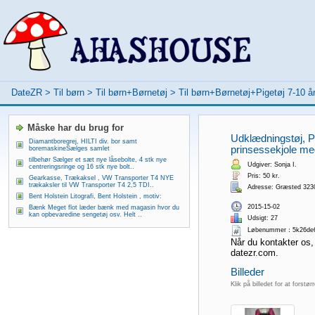
DateZR
>
Til børn
>
Til børn+Børnetøj
>
Til børn+Børnetøj+Pigetøj 7-10 år
Måske har du brug for
Udklædningstøj, Pr
Diamantboregrej, HILTI div. bor samt
prinsessekjole med
boremaskineSælges samlet
tilbehør Sælger et sæt nye låsebolte, 4 stk nye
Udgiver: Sonja I.
centreringsringe og 16 stk nye bolt..
Pris: 50 kr.
Gearkasse, Trækaksel , VW Transporter T4 NYE
trækaksler til VW Transporter T4 2,5 TDI..
Adresse: Græsted 323
Bent Holstein Litografi, Bent Holstein , motiv:
2015-15-02
Bænk Meget flot læder bænk med magasin hvor du
kan opbevaredine sengetøj osv. Helt ..
Udsigt: 27
Løbenummer：5k26de
Når du kontakter os,
datezr.com.
Billeder
Klik på billedet for at forstør