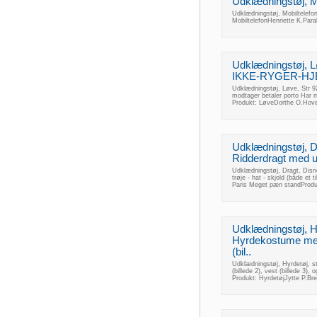
Udklædningstøj, Mo
Udklædningstøj, Mobiltelefo
MobiltelefonHenriette K.Para
Udklædningstøj, Løv
IKKE-RYGER-HJEM
Udklædningstøj, Løve, Str 
modtager betaler porto Har
Produkt: LøveDorthe O.Hov
Udklædningstøj, Dr
Ridderdragt med ud
Udklædningstøj, Dragt, Disne
trøje - hat - skjold (både et 
Paris Meget pæn standProdu
Udklædningstøj, Hy
Hyrdekostume med 
(bil..
Udklædningstøj, Hyrdetøj, st
(billede 2), vest (billede 3)
Produkt: HyrdetøjJytte P.B