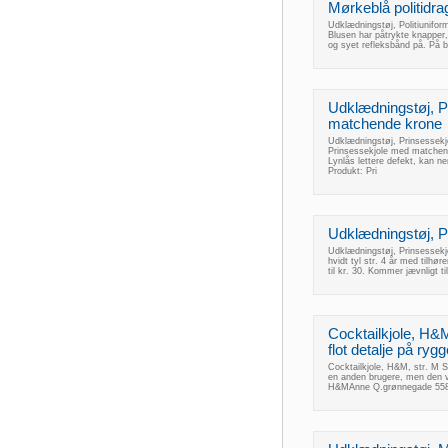
Mørkeblå politidra
Udklædningstøj, Politiunifor
Blusen har påtrykte knapper, 
og syet refleksbånd på. På b
Udklædningstøj, P
matchende krone
Udklædningstøj, Prinsessekj
Prinsessekjole med matchend
Lynlås lettere defekt, kan n
Produkt: Pri
Udklædningstøj, P
Udklædningstøj, Prinsessekj
hvidt tyl str. 4 år med tilh
til kr. 30. Kommer jævnligt 
Cocktailkjole, H&M
flot detalje på ryg
Cocktailkjole, H&M, str. M St
en anden brugere, men den v
H&MAnne Q.grønnegade 558