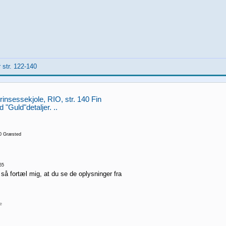
 str. 122-140
insessekjole, RIO, str. 140 Fin
 "Guld"detaljer. ..
0 Græsted
65
 så fortæl mig, at du se de oplysninger fra
re