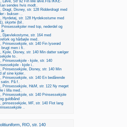
 Løve, Str 92 Fin lille løve.Fra IKKE-
n sendes hvis modt..
 Dragt, Disney, str. 128 Ridderdragt med
er:- bukser- ..
, Hyrdetøj, str. 128 Hyrdekostume med
), skjorte (bil..
 Prinsessekjoler med top, nederdel og
 år.
, Djævlekostyme, str. 164 med
refork og hårbøjle med..
 Prinsessekjole, str. 140 Fin lyserød
 brugt men i fi..
 Kjole, Disney, str. 140 Min datter sælger
sekjole to..
 Prinsessekjole - kjole, str. 140
sessekjole - kjole i..
 Prinsessekjole, Disney, str. 140 Min
 af sine kjoler..
, Prinsessekjole, str. 140 En bedårende
 satin. På f..
, Prinsessekjole, H&M, str. 122 Ny meget
e i lilla med..
 Prinsessekjole, str. 140 Prinsessekjole
og guldbånd
 prinsessekjole, MF, str. 140 Flot lang
rinsessekjole ..
litiuniform, RIO, str. 140