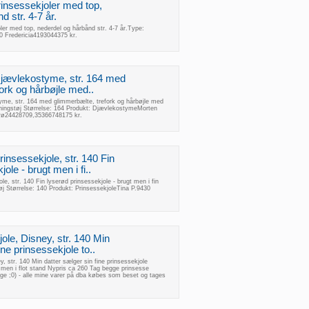
insessekjoler med top,
 str. 4-7 år.
er med top, nederdel og hårbånd str. 4-7 år.Type:
0 Fredericia4193044375 kr.
jævlekostyme, str. 164 med
ork og hårbøjle med..
me, str. 164 med glimmerbælte, trefork og hårbøjle med
ningstøj Størrelse: 164 Produkt: DjævlekostymeMorten
rø24428709,35366748175 kr.
insessekjole, str. 140 Fin
ole - brugt men i fi..
e, str. 140 Fin lyserød prinsessekjole - brugt men i fin
j Størrelse: 140 Produkt: PrinsessekjoleTina P.9430
ole, Disney, str. 140 Min
ine prinsessekjole to..
, str. 140 Min datter sælger sin fine prinsessekjole
men i flot stand Nypris ca 260 Tag begge prinsesse
lige ;0) - alle mine varer på dba købes som beset og tages