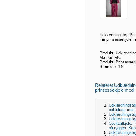
Udklædningstøj, Prin
Fin prinsessekjole me
Produkt: Udklædning
Mærke: RIO
Produkt: Prinsessekj
Størrelse: 140
Relateret Udklædning
prinsessekjole med "G
Udklædningstøj,
politidragt med
Udklædningstøj
Udklædningstøj
Cocktailkjole, H
på ryggen. Købt
Udklædningstøj,