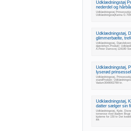
Udklædningstøj Pr
nederdel og hårbånd
Udklædningstøj Prinsessekjol
UdklædningstøjKarina G.700
Udklædningstøj, D
glimmerbælte, tref
Udklædningstøj, Djævlekosty
djævlehorn.Produkt: Udklæd
A.Peter Damsvej 124180 So
Udklædningstøj, Pr
lyserød prinsessekj
Udklædningstøj, Prinsessekjol
standProdukt: Udklædningstø
Vadum3049002769 kr.
Udklædningstøj, Kj
datter sælger sin f
Udklædningstøj, Kjole, Disney
tornerose med diadem Brugt 
kjolerne for 150 kr Det kede
ikk