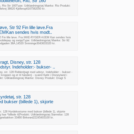
biltelefon, Rio, Str 160
n, Rio Str 160Type: Udklædningstøj Mærke: Rio Produkt:
llelvej 38620 Kjellerup6167582050 kr.
e, Str 92 Fin lille løve.Fra
Kan sendes hvis modt..
92 Fin lille løve. Fra IKKE-RYGER-HJEM Kan sendes hvis
 mobilepay og swippType: Udklædningstøj Mærke: Str 92
edgaden 38A,14520 Svinninge3043633320 kr.
agt, Disney, str. 128
styr. Indeholder:- bukser- ..
y, str. 128 Ridderdragt med udstyr. Indeholder: - bukser -
til kroppen og et til hånden) - sværd Købt i Disneyland i
kt: Udklædningstøj Mærke: Disney Produkt: Dragt S
rdetøj, str. 128
bukser (billede 1), skjorte
r. 128 Hyrdekostume med bukser (billede 1), skjorte
, og hue *billede 4(Produkt: Udklædningstøj Størrelse: 128
regnebakken 33460 Birkerød22245403100 kr.