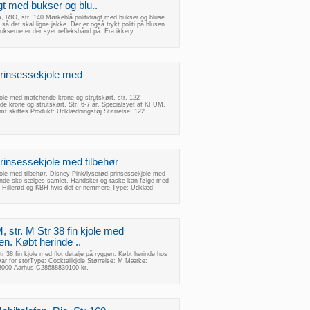
gt med bukser og blu..
m, RIO, str. 140 Mørkeblå politidragt med bukser og bluse.
så det skal ligne jakke. Der er også trykt politi på blusen
ukserne er der syet refleksbånd på. Fra ikkery
rinsessekjole med
ole med matchende krone og strutskørt, str. 122
e krone og strutskørt. Str. 6-7 år. Specialsyet af KFUM.
emt skiftes.Produkt: Udklædningstøj Størrelse: 122
rinsessekjole med tilbehør
ole med tilbehør, Disney Pink/lyserød prinsessekjole med
ørende sko sælges samlet. Handsker og taske kan følge med
til Hillerød og KBH hvis det er nemmere.Type: Udklæd
, str. M Str 38 fin kjole med
gen. Købt herinde ..
r 38 fin kjole med flot detalje på ryggen. Købt herinde hos
ar for storType: Cocktailkjole Størrelse: M Mærke:
000 Aarhus C28688839100 kr.