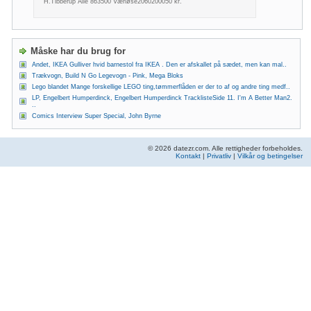
H.Tibberup Alle 863500 Værløse2060200050 kr.
Måske har du brug for
Andet, IKEA Gulliver hvid barnestol fra IKEA . Den er afskallet på sædet, men kan mal..
Trækvogn, Build N Go Legevogn - Pink, Mega Bloks
Lego blandet Mange forskellige LEGO ting,tømmerflåden er der to af og andre ting medf..
LP, Engelbert Humperdinck, Engelbert Humperdinck TracklisteSide 11. I'm A Better Man2.
..
Comics Interview Super Special, John Byrne
© 2026 datezr.com. Alle rettigheder forbeholdes.
Kontakt
|
Privatliv
|
Vilkår og betingelser