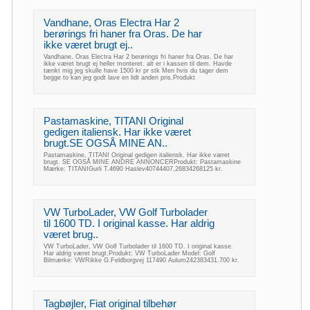
Vandhane, Oras Electra Har 2
berørings fri haner fra Oras. De har
ikke været brugt ej..
Vandhane, Oras Electra Har 2 berørings fri haner fra Oras. De har
ikke været brugt ej heller monteret. alt er i kassen til dem. Havde
tænkt mig jeg skulle have 1500 kr pr stk Men hvis du tager dem
begge to kan jeg godt lave en lidt anden pris.Produkt
Pastamaskine, TITANI Original
gedigen italiensk. Har ikke været
brugt.SE OGSÅ MINE AN..
Pastamaskine, TITANI Original gedigen italiensk. Har ikke været
brugt. SE OGSÅ MINE ANDRE ANNONCERProdukt: Pastamaskine
Mærke: TITANIGurli T.4690 Haslev40744407,26834268125 kr.
VW TurboLader, VW Golf Turbolader
til 1600 TD. I original kasse. Har aldrig
været brug..
VW TurboLader, VW Golf Turbolader til 1600 TD. I original kasse.
Har aldrig været brugt.Produkt: VW TurboLader Model: Golf
Bilmærke: VWRikke G.Feldborgvej 117490 Aulum242383431.700 kr.
Tagbøjler, Fiat original tilbehør