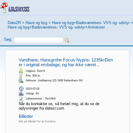
DateZR
>
Have og byg
>
Have og byg+Badeværelses- VVS og -udstyr
Have og byg+Badeværelses- VVS og -udstyr+Armaturer
Søg:
Vandhane, Hansgrohe Focus Nypris: 1235krDen
er i original embalage, og har ikke været ..
Udgiver: Emil K.
Pris: 500 kr.
Adresse: Jordbærvej 115 2400 København NV
2015-07-02
Udsigt: 40
Løbenummer：r5vn34r9
Når du kontakter os, så fortæl mig, at du se de
oplysninger fra datezr.com.
Billeder
Klik på billedet for at forstørre