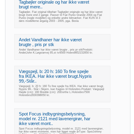
Tagbøjler originale og har ikke været
brugt mere..
Tagbøjler, Fiat original tilbehør Tagbøjler originale og har ikke været
brugt mere end 2 gange. Passer til Fiat Punto Grande 2004 og Fiat
Punto (nogle modeller) og enkelte andre bilmærker. Fiat KUN til 3
dørs modellerne årgang 2003 - 2005, pga. Besla
Andet Vandhaner har ikke været
brugte , pris pr stk
Andet Vandhaner har ikke været brugte , pris pr stkProdukt:
AndetJohn K.Løgstørvej 95,st tv9500 Hobro9852152850 kr.
Vægspejl, b: 20 h: 160 To fine spejle
fra IKEA. Har ikke været brugt.Nypris
99,-Står..
Vægspejl, b: 20 h: 160 To fine spejle fra IKEA. Har ikke været brugt.
Nypris 99,- Står i Skjern, kan fragtes til Holstebro.Produkt: Vægspejl
Højde (cm): 160 Bredde (cm): 20Dorthe L.Holstebro7500
Holstebro2830398050 kr.
Spot Focus indbygningsbelysning,
model nr. 2121 med lavenergirør, har
ikke været mont..
Spot Focus indbygningsbelysning, model nr. 2121 med lavenergirør,
har ikke været monteret, men har ligget nogle årType: SpotJohnny