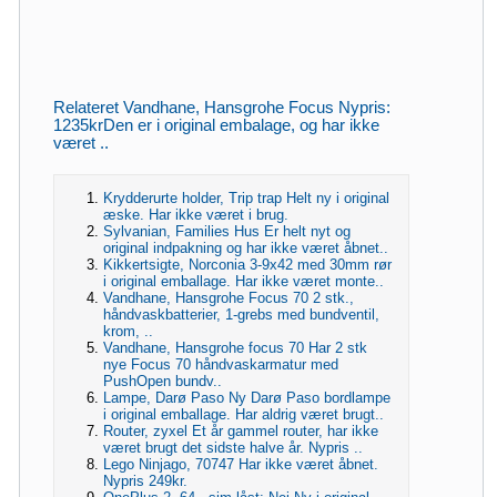
Relateret Vandhane, Hansgrohe Focus Nypris:
1235krDen er i original embalage, og har ikke
været ..
Krydderurte holder, Trip trap Helt ny i original
æske. Har ikke været i brug.
Sylvanian, Families Hus Er helt nyt og
original indpakning og har ikke været åbnet..
Kikkertsigte, Norconia 3-9x42 med 30mm rør
i original emballage. Har ikke været monte..
Vandhane, Hansgrohe Focus 70 2 stk.,
håndvaskbatterier, 1-grebs med bundventil,
krom, ..
Vandhane, Hansgrohe focus 70 Har 2 stk
nye Focus 70 håndvaskarmatur med
PushOpen bundv..
Lampe, Darø Paso Ny Darø Paso bordlampe
i original emballage. Har aldrig været brugt..
Router, zyxel Et år gammel router, har ikke
været brugt det sidste halve år. Nypris ..
Lego Ninjago, 70747 Har ikke været åbnet.
Nypris 249kr.