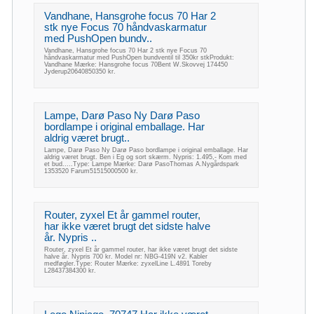
Vandhane, Hansgrohe focus 70 Har 2
stk nye Focus 70 håndvaskarmatur
med PushOpen bundv..
Vandhane, Hansgrohe focus 70 Har 2 stk nye Focus 70
håndvaskarmatur med PushOpen bundventil til 350kr stkProdukt:
Vandhane Mærke: Hansgrohe focus 70Bent W.Skovvej 174450
Jyderup20640850350 kr.
Lampe, Darø Paso Ny Darø Paso
bordlampe i original emballage. Har
aldrig været brugt..
Lampe, Darø Paso Ny Darø Paso bordlampe i original emballage. Har
aldrig været brugt. Ben i Eg og sort skærm. Nypris: 1.495,- Kom med
et bud.....Type: Lampe Mærke: Darø PasoThomas A.Nygårdspark
1353520 Farum51515000500 kr.
Router, zyxel Et år gammel router,
har ikke været brugt det sidste halve
år. Nypris ..
Router, zyxel Et år gammel router, har ikke været brugt det sidste
halve år. Nypris 700 kr. Model nr: NBG-419N v2. Kabler
medføgler.Type: Router Mærke: zyxelLine L.4891 Toreby
L28437384300 kr.