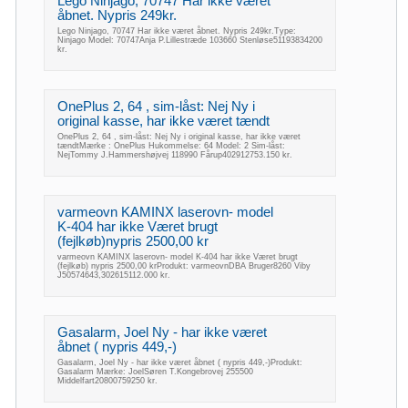
Lego Ninjago, 70747 Har ikke været
åbnet. Nypris 249kr.
Lego Ninjago, 70747 Har ikke været åbnet. Nypris 249kr.Type:
Ninjago Model: 70747Anja P.Lillestræde 103660 Stenløse51193834200
kr.
OnePlus 2, 64 , sim-låst: Nej Ny i
original kasse, har ikke været tændt
OnePlus 2, 64 , sim-låst: Nej Ny i original kasse, har ikke været
tændtMærke : OnePlus Hukommelse: 64 Model: 2 Sim-låst:
NejTommy J.Hammershøjvej 118990 Fårup402912753.150 kr.
varmeovn KAMINX laserovn- model
K-404 har ikke Været brugt
(fejlkøb)nypris 2500,00 kr
varmeovn KAMINX laserovn- model K-404 har ikke Været brugt
(fejlkøb) nypris 2500,00 krProdukt: varmeovnDBA Bruger8260 Viby
J50574643,302615112.000 kr.
Gasalarm, Joel Ny - har ikke været
åbnet ( nypris 449,-)
Gasalarm, Joel Ny - har ikke været åbnet ( nypris 449,-)Produkt:
Gasalarm Mærke: JoelSøren T.Kongebrovej 255500
Middelfart20800759250 kr.