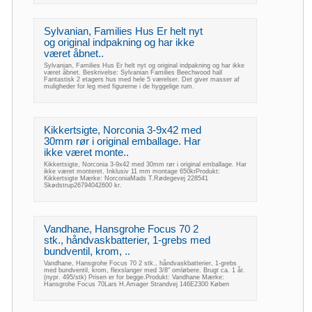
Sylvanian, Families Hus Er helt nyt
og original indpakning og har ikke
været åbnet..
Sylvanian, Families Hus Er helt nyt og original indpakning og har ikke
været åbnet. Beskrivelse: Sylvanian Families Beechwood hall
Fantastisk 2 etagers hus med hele 5 værelser. Det giver masser af
muligheder for leg med figurerne i de hyggelige rum.
Kikkertsigte, Norconia 3-9x42 med
30mm rør i original emballage. Har
ikke været monte..
Kikkertsigte, Norconia 3-9x42 med 30mm rør i original emballage. Har
ikke været monteret. Inklusiv 11 mm montage 650krProdukt:
Kikkertsigte Mærke: NorconiaMads T.Rødegevej 228541
Skødstrup26794042600 kr.
Vandhane, Hansgrohe Focus 70 2
stk., håndvaskbatterier, 1-grebs med
bundventil, krom, ..
Vandhane, Hansgrohe Focus 70 2 stk., håndvaskbatterier, 1-grebs
med bundventil, krom, flexslanger med 3/8" omløbere. Brugt ca. 1 år.
(nypr. 495/stk) Prisen er for begge.Produkt: Vandhane Mærke:
Hansgrohe Focus 70Lars H.Amager Strandvej 146E2300 Køben