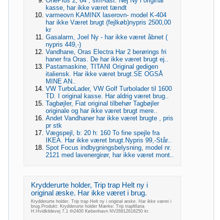
OnePlus 2, 64 , sim-låst: Nej Ny i original
kasse, har ikke været tændt
varmeovn KAMINX laserovn- model K-404
har ikke Været brugt (fejlkøb)nypris 2500,00
kr
Gasalarm, Joel Ny - har ikke været åbnet (
nypris 449,-)
Vandhane, Oras Electra Har 2 berørings fri
haner fra Oras. De har ikke været brugt ej..
Pastamaskine, TITANI Original gedigen
italiensk. Har ikke været brugt.SE OGSÅ
MINE AN..
VW TurboLader, VW Golf Turbolader til 1600
TD. I original kasse. Har aldrig været brug..
Tagbøjler, Fiat original tilbehør Tagbøjler
originale og har ikke været brugt mere..
Andet Vandhaner har ikke været brugte , pris
pr stk
Vægspejl, b: 20 h: 160 To fine spejle fra
IKEA. Har ikke været brugt.Nypris 99,-Står..
Spot Focus indbygningsbelysning, model nr.
2121 med lavenergirør, har ikke været mont..
Krydderurte holder, Trip trap Helt ny i
original æske. Har ikke været i brug.
Krydderurte holder, Trip trap Helt ny i original æske. Har ikke været i
brug.Produkt: Krydderurte holder Mærke: Trip trapMaria
H.Hvidkildevej 7,1 th2400 København NV26812618250 kr.