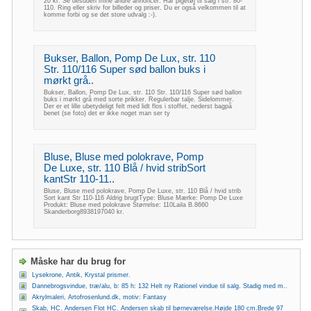
20 kr. Se desuden mine andre annoncer. Har pigetøj til salg i str. 80-
110. Ring eller skriv for billeder og priser. Du er også velkommen til at
komme forbi og se det store udvalg :-).
Bukser, Ballon, Pomp De Lux, str. 110
Str. 110/116 Super sød ballon buks i
mørkt grå..
Bukser, Ballon, Pomp De Lux, str. 110 Str. 110/116 Super sød ballon
buks i mørkt grå med sorte prikker. Regulerbar talje. Sidelommer.
Der er et lille ubetydeligt felt med lidt flos i stoffet, nederst bagpå
benet (se foto) det er ikke noget man ser ty
Bluse, Bluse med polokrave, Pomp
De Luxe, str. 110 Blå / hvid stribSort
kantStr 110-11..
Bluse, Bluse med polokrave, Pomp De Luxe, str. 110 Blå / hvid strib
Sort kant Str 110-116 Aldrig brugtType: Bluse Mærke: Pomp De Luxe
Produkt: Bluse med polokrave Størrelse: 110Laila B.8660
Skanderborg8938197040 kr.
Måske har du brug for
Lysekrone, Antik, Krystal prismer.
Dannebrogsvindue, træ/alu, b: 85 h: 132 Helt ny Rationel vindue til salg. Stadig med m..
Akrylmaleri, Artofrosenlund.dk, motiv: Fantasy
Skab, HC. Andersen Flot HC. Andersen skab til børneværelse.Højde 180 cm.Brede 97