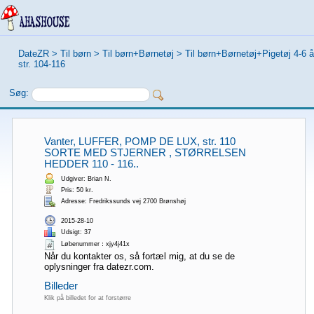
DateZR
>
Til børn
>
Til børn+Børnetøj
>
Til børn+Børnetøj+Pigetøj 4-6 å
str. 104-116
Søg:
Vanter, LUFFER, POMP DE LUX, str. 110
SORTE MED STJERNER , STØRRELSEN
HEDDER 110 - 116..
Udgiver: Brian N.
Pris: 50 kr.
Adresse: Fredrikssunds vej 2700 Brønshøj
2015-28-10
Udsigt: 37
Løbenummer：xjy4j41x
Når du kontakter os, så fortæl mig, at du se de
oplysninger fra datezr.com.
Billeder
Klik på billedet for at forstørre