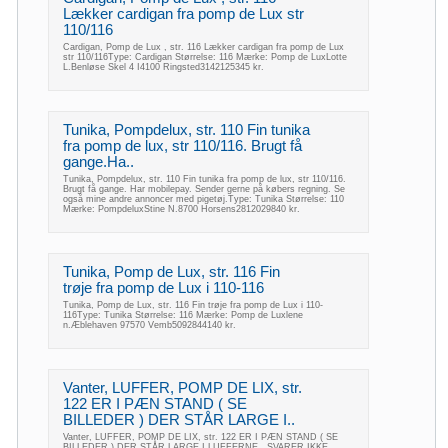
Lækker cardigan fra pomp de Lux str
110/116
Cardigan, Pomp de Lux , str. 116 Lækker cardigan fra pomp de Lux
str 110/116Type: Cardigan Størrelse: 116 Mærke: Pomp de LuxLotte
L.Benløse Skel 4 I4100 Ringsted3142125345 kr.
Tunika, Pompdelux, str. 110 Fin tunika
fra pomp de lux, str 110/116. Brugt få
gange.Ha..
Tunika, Pompdelux, str. 110 Fin tunika fra pomp de lux, str 110/116.
Brugt få gange. Har mobilepay. Sender gerne på købers regning. Se
også mine andre annoncer med pigetøj.Type: Tunika Størrelse: 110
Mærke: PompdeluxStine N.8700 Horsens2812029840 kr.
Tunika, Pomp de Lux, str. 116 Fin
trøje fra pomp de Lux i 110-116
Tunika, Pomp de Lux, str. 116 Fin trøje fra pomp de Lux i 110-
116Type: Tunika Størrelse: 116 Mærke: Pomp de Luxlene
n.Æblehaven 97570 Vemb5092844140 kr.
Vanter, LUFFER, POMP DE LIX, str.
122 ER I PÆN STAND ( SE
BILLEDER ) DER STÅR LARGE I..
Vanter, LUFFER, POMP DE LIX, str. 122 ER I PÆN STAND ( SE
BILLEDER ) DER STÅR LARGE I LUFFERNE . SVARER IKKE