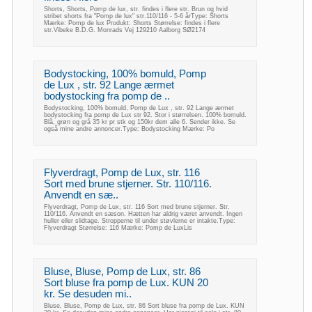
Shorts, Shorts, Pomp de lux, str. findes i flere str. Brun og hvid
stribet shorts fra "Pomp de lux" str.110/116 - 5-6 årType: Shorts
Mærke: Pomp de lux Produkt: Shorts Størrelse: findes i flere
str.Vibeke B.D.G. Monrads Vej 129210 Aalborg SØ2174
Bodystocking, 100% bomuld, Pomp
de Lux , str. 92 Lange ærmet
bodystocking fra pomp de ..
Bodystocking, 100% bomuld, Pomp de Lux , str. 92 Lange ærmet
bodystocking fra pomp de Lux str 92. Stor i størrelsen. 100% bomuld.
Blå, grøn og grå 35 kr pr stk og 150kr dem alle 6. Sender ikke. Se
også mine andre annoncer.Type: Bodystocking Mærke: Po
Flyverdragt, Pomp de Lux, str. 116
Sort med brune stjerner. Str. 110/116.
Anvendt en sæ..
Flyverdragt, Pomp de Lux, str. 116 Sort med brune stjerner. Str.
110/116. Anvendt en sæson. Hætten har aldrig været anvendt. Ingen
huller eller slidtage. Stropperne til under støvlerne er intakte.Type:
Flyverdragt Størrelse: 116 Mærke: Pomp de LuxLis
Bluse, Bluse, Pomp de Lux, str. 86
Sort bluse fra pomp de Lux. KUN 20
kr. Se desuden mi..
Bluse, Bluse, Pomp de Lux, str. 86 Sort bluse fra pomp de Lux. KUN