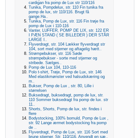
cardigan fra pomp de Lux str 110/116
Tunika, Pompdelux, str. 110 Fin tunika fra
pomp de lux, str 110/116. Brugt få
gange.Ha..
Tunika, Pomp de Lux, str. 116 Fin trøje fra
pomp de Lux i 110-116
Vanter, LUFFER, POMP DE LIX, str. 122 ER
I PÆN STAND ( SE BILLEDER ) DER STÅR
LARGE I..
Flyverdragt, str. 104 Lækker flyverdragt str
104, sort med stjerner og aftagelig hætt..
Strømpebukser, str. 116 Søde
strømpebukser - sorte med stjerner og
stribede. Sælges..
Pomp de Lux 104, 110-116
Polo t-shirt, Trøje, Pomp de Lux, str. 146
Med elastikmønster ved halsudskæring og
m..
Bukser, Pomp de Lux , str. 80, Lille i
størrelsen
Buksedragt, buksedragt, pomp de lux, str.
110 Sommer buksedragt fra pomp de lux. str
11..
Shorts, Shorts, Pomp de lux, str. findes i
flere
Bodystocking, 100% bomuld, Pomp de Lux ,
str. 92 Lange ærmet bodystocking fra pomp
de ..
Flyverdragt, Pomp de Lux, str. 116 Sort med
brune stjerner. Str. 110/116. Anvendt en sæ..