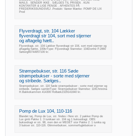
MAILS . SENDER IKKE . SÆLGES TIL PRISEN . KUN
KONTANTER & LIGE PENGE . AFHENTES PÅ
FREDERIKSSUNDSVEJ .Produkt: Vanter Mærke: POMP DE LIX
Prod
Flyverdragt, str. 104 Lækker
flyverdragt str 104, sort med stjerner
og aftagelig hætt..
Flyverdragt, str. 104 Lækker flyverdragt str 104, sort med stjerner og
aftagelig hætte, 100krType: Flyverdragt Størrelse: 104Dorthe P.2860
Søborg60744957100 kr.
Strømpebukser, str. 116 Søde
strømpebukser - sorte med stjerner
og stribede. Sælges..
Strømpebukser, str. 116 Søde strømpebukser - sorte med stjerner og
stribede. Sælges samletType: Strømpebukser Størrelse: 116Christina
H.Bakkekammen 414300 Holbæk2329141840 kr.
Pomp de Lux 104, 110-116
Blandet tøj, Pomp de Lux, str. findes i flere str. 2 pakker Pomp de
Lux gmb Pakke 1: 3 tunikaer str. 104 og 1 buksedragt. OBS:
buksedragt er str. 98, men den er MEGET stor Pakke 2: 1 tunika og
3 bukser str. 110-116. Glimmerbukser, sommerfuglebukser o