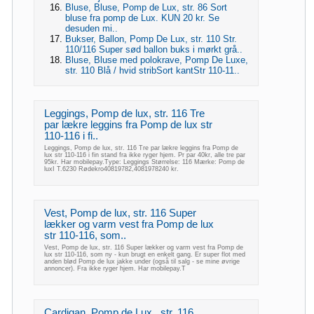
Bluse, Bluse, Pomp de Lux, str. 86 Sort
bluse fra pomp de Lux. KUN 20 kr. Se
desuden mi..
Bukser, Ballon, Pomp De Lux, str. 110 Str.
110/116 Super sød ballon buks i mørkt grå..
Bluse, Bluse med polokrave, Pomp De Luxe,
str. 110 Blå / hvid stribSort kantStr 110-11..
Leggings, Pomp de lux, str. 116 Tre
par lækre leggins fra Pomp de lux str
110-116 i fi..
Leggings, Pomp de lux, str. 116 Tre par lækre leggins fra Pomp de
lux str 110-116 i fin stand fra ikke ryger hjem. Pr par 40kr, alle tre par
95kr. Har mobilepay.Type: Leggings Størrelse: 116 Mærke: Pomp de
luxI T.6230 Rødekro40819782,4081978240 kr.
Vest, Pomp de lux, str. 116 Super
lækker og varm vest fra Pomp de lux
str 110-116, som..
Vest, Pomp de lux, str. 116 Super lækker og varm vest fra Pomp de
lux str 110-116, som ny - kun brugt en enkelt gang. Er super flot med
anden blød Pomp de lux jakke under (også til salg - se mine øvrige
annoncer). Fra ikke ryger hjem. Har mobilepay.T
Cardigan, Pomp de Lux , str. 116