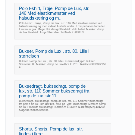
Polo t-shirt, Trøje, Pomp de Lux, str.
146 Med elastikmønster ved
halsudskæring og m..
Polo t-shirt, Trøje, Pomp de Lux, str. 146 Med elastikmønster ved
halsudskæring og med indsat T-shirts under. Trompetfacon forneden.
Farven er grå. Meget flot design!Produkt: Polo t-shirt Mærke: Pomp
de Lux Produkt: Trøje Størrelse: 146Niels G.8600 S
Bukser, Pomp de Lux , str. 80, Lille i
størrelsen
Bukser, Pomp de Lux , str. 80 Lille i størrelsenType: Bukser
Størrelse: 80 Mærke: Pomp de LuxAlice G.2610 Rødovre3032862150
kr.
Buksedragt, buksedragt, pomp de
lux, str. 110 Sommer buksedragt fra
pomp de lux. str 11..
Buksedragt, buksedragt, pomp de lux, str. 110 Sommer buksedragt
fra pomp de lux. str 110/116. 60kr ppType: Buksedragt Mærke: pomp
de lux Produkt: buksedragt Størrelse: 110Ditte N.Bøstrupvej 404200
Slagelse2556553060 kr.
Shorts, Shorts, Pomp de lux, str.
findes i flere