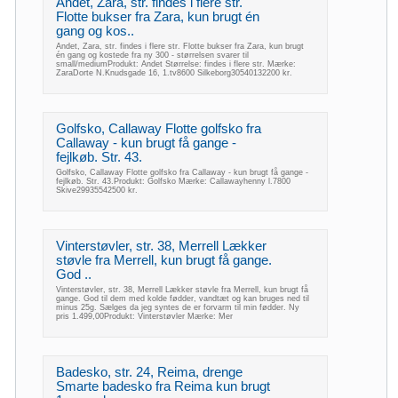
Andet, Zara, str. findes i flere str.
Flotte bukser fra Zara, kun brugt én
gang og kos..
Andet, Zara, str. findes i flere str. Flotte bukser fra Zara, kun brugt
én gang og kostede fra ny 300 - størrelsen svarer til
small/mediumProdukt: Andet Størrelse: findes i flere str. Mærke:
ZaraDorte N.Knudsgade 16, 1.tv8600 Silkeborg30540132200 kr.
Golfsko, Callaway Flotte golfsko fra
Callaway - kun brugt få gange -
fejlkøb. Str. 43.
Golfsko, Callaway Flotte golfsko fra Callaway - kun brugt få gange -
fejlkøb. Str. 43.Produkt: Golfsko Mærke: Callawayhenny l.7800
Skive29935542500 kr.
Vinterstøvler, str. 38, Merrell Lækker
støvle fra Merrell, kun brugt få gange.
God ..
Vinterstøvler, str. 38, Merrell Lækker støvle fra Merrell, kun brugt få
gange. God til dem med kolde fødder, vandtæt og kan bruges ned til
minus 25g. Sælges da jeg syntes de er forvarm til min fødder. Ny
pris 1.499,00Produkt: Vinterstøvler Mærke: Mer
Badesko, str. 24, Reima, drenge
Smarte badesko fra Reima kun brugt