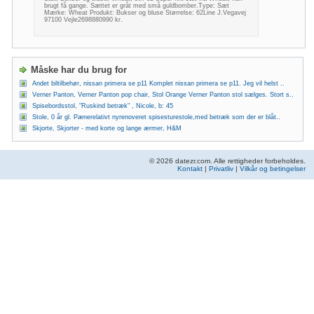
brugt få gange. Sættet er gråt med små guldbomber.Type: Sæt
Mærke: Wheat Produkt: Bukser og bluse Størrelse: 62Line J.Vegavej
97100 Vejle2698880990 kr.
Måske har du brug for
Andet biltilbehør, nissan primera se p11 Komplet nissan primera se p11. Jeg vil helst ..
Verner Panton, Verner Panton pop chair, Stol Orange Verner Panton stol sælges. Stort s..
Spisebordsstol, "Ruskind betræk" , Nicole, b: 45
Stole, 0 år gl. Pænerelativt nyrenoveret spisesturestole,med betræk som der er blåt..
Skjorte, Skjorter - med korte og lange ærmer, H&M
© 2026 datezr.com. Alle rettigheder forbeholdes.
Kontakt
|
Privatliv
|
Vilkår og betingelser