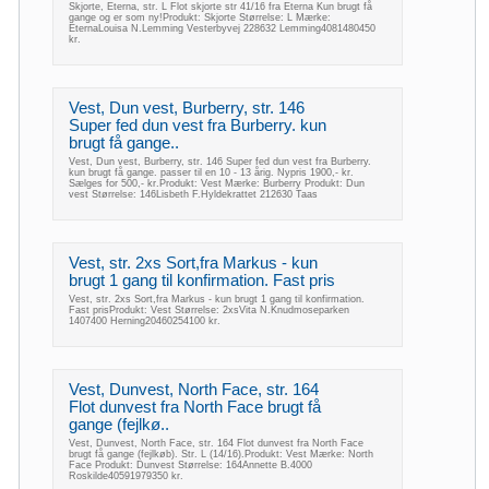
Skjorte, Eterna, str. L Flot skjorte str 41/16 fra Eterna Kun brugt få
gange og er som ny!Produkt: Skjorte Størrelse: L Mærke:
EternaLouisa N.Lemming Vesterbyvej 228632 Lemming4081480450
kr.
Vest, Dun vest, Burberry, str. 146
Super fed dun vest fra Burberry. kun
brugt få gange..
Vest, Dun vest, Burberry, str. 146 Super fed dun vest fra Burberry.
kun brugt få gange. passer til en 10 - 13 årig. Nypris 1900,- kr.
Sælges for 500,- kr.Produkt: Vest Mærke: Burberry Produkt: Dun
vest Størrelse: 146Lisbeth F.Hyldekrattet 212630 Taas
Vest, str. 2xs Sort,fra Markus - kun
brugt 1 gang til konfirmation. Fast pris
Vest, str. 2xs Sort,fra Markus - kun brugt 1 gang til konfirmation.
Fast prisProdukt: Vest Størrelse: 2xsVita N.Knudmoseparken
1407400 Herning20460254100 kr.
Vest, Dunvest, North Face, str. 164
Flot dunvest fra North Face brugt få
gange (fejlkø..
Vest, Dunvest, North Face, str. 164 Flot dunvest fra North Face
brugt få gange (fejlkøb). Str. L (14/16).Produkt: Vest Mærke: North
Face Produkt: Dunvest Størrelse: 164Annette B.4000
Roskilde40591979350 kr.