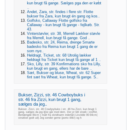
kun brugt få gange. Sælges pga den er købt
..
Andet, Zara, str. findes i flere str. Flotte
bukser fra Zara, kun brugt én gang og kos..
Golfsko, Callaway Flotte golfsko fra
Callaway - kun brugt få gange - fejlkøb. Str.
43.
Vinterstøvler, str. 38, Merrell Lækker støvle
fra Merrell, kun brugt få gange. God ..
Badesko, str. 24, Reima, drenge Smarte
badesko fra Reima kun brugt 1 gang de er
som nye..
Heldragt, Ticket, str. 68 Utrolig lækker
heldragt fra Ticket kun brugt få gange af 1 ..
Sko, Lilly, str. 39 Konfirmations sko fra Lilly,
kun brugt en gang, ellers har de bare ..
Sæt, Bukser og bluse, Wheat, str. 62 Super
fint sæt fra Wheat, kun brugt få gange. S..
Bukser, Zizzi, str. 46 Cowboybuks i
str. 46 fra Zizzi, kun brugt 1 gang,
sælges da jeg..
Bukser, Zizzi, str. 46 Cowboybuks i str. 46 fra Zizzi, kun brugt 1
gang, sælges da jeg ikke går med dem. Der er lidt stræk i stoffet.
Benlængde 84cm ( målt fra skridtsøm inderlår) Livvidde 90-94cm(
strukket godt ud) Jeg sender gerne (porto 44kr) og h