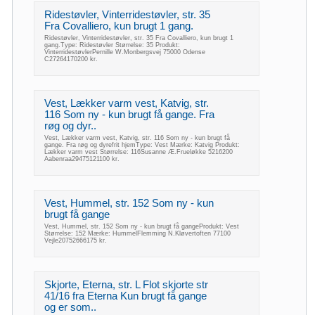
Ridestøvler, Vinterridestøvler, str. 35
Fra Covalliero, kun brugt 1 gang.
Ridestøvler, Vinterridestøvler, str. 35 Fra Covalliero, kun brugt 1
gang.Type: Ridestøvler Størrelse: 35 Produkt:
VinterridestøvlerPernille W.Monbergsvej 75000 Odense
C27264170200 kr.
Vest, Lækker varm vest, Katvig, str.
116 Som ny - kun brugt få gange. Fra
røg og dyr..
Vest, Lækker varm vest, Katvig, str. 116 Som ny - kun brugt få
gange. Fra røg og dyrefrit hjemType: Vest Mærke: Katvig Produkt:
Lækker varm vest Størrelse: 116Susanne Æ.Frueløkke 5216200
Aabenraa29475121100 kr.
Vest, Hummel, str. 152 Som ny - kun
brugt få gange
Vest, Hummel, str. 152 Som ny - kun brugt få gangeProdukt: Vest
Størrelse: 152 Mærke: HummelFlemming N.Kløvertoften 77100
Vejle20752666175 kr.
Skjorte, Eterna, str. L Flot skjorte str
41/16 fra Eterna Kun brugt få gange
og er som..