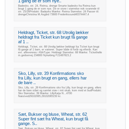
1 gang de er som nye..
Badesko, str. 24, Reima, drenge Smarte badesko fra Reima kun
brugt 1 gang de er som nye. De er store i størrelse nok svarende til
str. 25/26Produkt: Badesko Mærke: Reima Størrelse: 24 Passer til:
drengeChristina M.Asgård 73600 Frederikssund40374447,4
Heldragt, Ticket, str. 68 Utrolig lækker
heldragt fra Ticket kun brugt få gange
af 1 ..
Heldragt, Ticket, str. 68 Utrolig lækker heldragt fra Ticket kun brugt
få gange af 1 barn, er vatteret. Super både til forår og efterår. Kan
evt. aflevereres i KbhType: Heldragt Størrelse: 68 Mærke: Tickethelle
m.gedservej 234800 Nykøbing F21487823,2
Sko, Lilly, str. 39 Konfirmations sko
fra Lilly, kun brugt en gang, ellers har
de bare ..
Sko, Lilly, str. 39 Konfirmations sko fra Lilly, kun brugt en gang, ellers
har de bare stået og samlet støv i mit skab, kom med et budProdukt:
Sko Størrelse: 39 Mærke: LillyKatja N...4700
Næstved29102065,29102065150 kr.
Sæt, Bukser og bluse, Wheat, str. 62
Super fint sæt fra Wheat, kun brugt få
gange. S..
Sæt, Bukser og bluse, Wheat, str. 62 Super fint sæt fra Wheat, kun