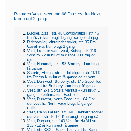
Relateret Vest, Next, str. 68 Dunvest fra Next,
kun brugt 2 gange ......
Bukser, Zizzi, str. 46 Cowboybuks i str. 46
fra Zizzi, kun brugt 1 gang, sælges da jeg..
Ridestøvler, Vinterridestøvler, str. 35 Fra
Covalliero, kun brugt 1 gang.
Vest, Lækker varm vest, Katvig, str. 116
Som ny - kun brugt få gange. Fra røg og
dyr..
Vest, Hummel, str. 152 Som ny - kun brugt
få gange
Skjorte, Eterna, str. L Flot skjorte str 41/16
fra Eterna Kun brugt få gange og er som..
Vest, Dun vest, Burberry, str. 146 Super fed
dun vest fra Burberry. kun brugt få gange..
Vest, str. 2xs Sort,fra Markus - kun brugt 1
gang til konfirmation. Fast pris
Vest, Dunvest, North Face, str. 164 Flot
dunvest fra North Face brugt få gange
(fejlkø..
Vest, Ralph Lauren, str. 140 Lækker vendbar
dunvest i str. 10-12. Kun brugt en gang så..
Vest, Dubster, str. 140 Vest fra H&M i str.
152 - 12 år kun brugt få gange
Vest, str. XXXL, Sams Fed vest fra Sams,