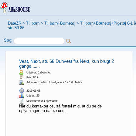
DateZR
>
Til børn
>
Til børn+Børnetøj
>
Til børn+Børnetøj+Pigetøj 0-1 å
str. 50-86
Søg:
Vest, Next, str. 68 Dunvest fra Next, kun brugt 2
gange ......
Udgiver: Jabeen A.
Pris: 80 kr.
Adresse: Herlev Hovedgade 97 2730 Herlev
2015-06-08
Udsigt: 26
Løbenummer：xjyweonx
Når du kontakter os, så fortæl mig, at du se de
oplysninger fra datezr.com.