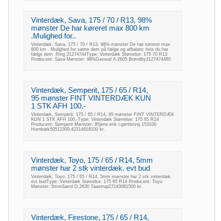
Vinterdæk, Sava, 175 / 70 / R13, 98%
mønster De har køreret max 800 km
.Mulighed for..
Vinterdæk, Sava, 175 / 70 / R13, 98% mønster De har køreret max
800 km . Mulighed for sætte dem på fælge og afbalanc hvis du har
fælge dem .Ring 21274744Type: Vinterdæk Størrelse: 175 70 R13
Producent: Sava Mønster: 98%Davoud A.2605 Brøndby2127474480
Vinterdæk, Semperit, 175 / 65 / R14,
95 mønster FINT VINTERDÆK KUN
1 STK AFH 100.-
Vinterdæk, Semperit, 175 / 65 / R14, 95 mønster FINT VINTERDÆK
KUN 1 STK AFH 100.-Type: Vinterdæk Størrelse: 175 65 R14
Producent: Semperit Mønster: 95jens-erik l.gørtlervej 153100
Hornbæk50512300,42314818100 kr.
Vinterdæk, Toyo, 175 / 65 / R14, 5mm
mønster har 2 stk vinterdæk. evt bud
Vinterdæk, Toyo, 175 / 65 / R14, 5mm mønster har 2 stk vinterdæk.
evt budType: Vinterdæk Størrelse: 175 65 R14 Producent: Toyo
Mønster: 5mmSamil D.2630 Taastrup27143081500 kr.
Vinterdæk, Firestone, 175 / 65 / R14,