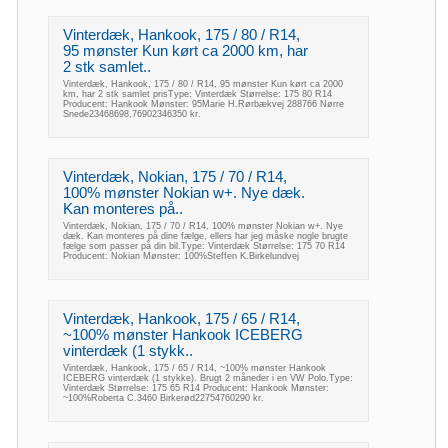
Vinterdæk, Hankook, 175 / 80 / R14,
95 mønster Kun kørt ca 2000 km, har
2 stk samlet..
Vinterdæk, Hankook, 175 / 80 / R14, 95 mønster Kun kørt ca 2000
km, har 2 stk samlet prisType: Vinterdæk Størrelse: 175 80 R14
Producent: Hankook Mønster: 95Marie H.Rørbækvej 288766 Nørre
Snede23468698,76902346350 kr.
Vinterdæk, Nokian, 175 / 70 / R14,
100% mønster Nokian w+. Nye dæk.
Kan monteres på..
Vinterdæk, Nokian, 175 / 70 / R14, 100% mønster Nokian w+. Nye
dæk. Kan monteres på dine fælge, ellers har jeg måske nogle brugte
fælge som passer på din bil.Type: Vinterdæk Størrelse: 175 70 R14
Producent: Nokian Mønster: 100%Steffen K.Birkelundvej
Vinterdæk, Hankook, 175 / 65 / R14,
~100% mønster Hankook ICEBERG
vinterdæk (1 stykk..
Vinterdæk, Hankook, 175 / 65 / R14, ~100% mønster Hankook
ICEBERG vinterdæk (1 stykke). Brugt 2 måneder i en VW Polo.Type:
Vinterdæk Størrelse: 175 65 R14 Producent: Hankook Mønster:
~100%Roberta C.3460 Birkerød22754760290 kr.