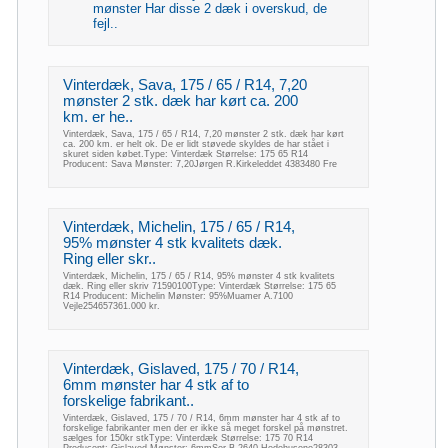
mønster Har disse 2 dæk i overskud, de
fejl..
Vinterdæk, Sava, 175 / 65 / R14, 7,20
mønster 2 stk. dæk har kørt ca. 200
km. er he..
Vinterdæk, Sava, 175 / 65 / R14, 7,20 mønster 2 stk. dæk har kørt
ca. 200 km. er helt ok. De er lidt støvede skyldes de har stået i
skuret siden købet.Type: Vinterdæk Størrelse: 175 65 R14
Producent: Sava Mønster: 7,20Jørgen R.Kirkeleddet 4383480 Fre
Vinterdæk, Michelin, 175 / 65 / R14,
95% mønster 4 stk kvalitets dæk.
Ring eller skr..
Vinterdæk, Michelin, 175 / 65 / R14, 95% mønster 4 stk kvalitets
dæk. Ring eller skriv 71590100Type: Vinterdæk Størrelse: 175 65
R14 Producent: Michelin Mønster: 95%Muamer A.7100
Vejle254657361.000 kr.
Vinterdæk, Gislaved, 175 / 70 / R14,
6mm mønster har 4 stk af to
forskelige fabrikant..
Vinterdæk, Gislaved, 175 / 70 / R14, 6mm mønster har 4 stk af to
forskelige fabrikanter men der er ikke så meget forskel på mønstret.
sælges for 150kr stkType: Vinterdæk Størrelse: 175 70 R14
Producent: Gislaved Mønster: 6mmSer B.2640 Hedehusene28303