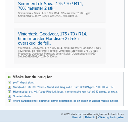
Sommerdæk Sava, 175 / 70 / R14,
70% mønster 2 stk.
Sommerdæk Sava, 175 / 70 / R14, 70% mønster 2 stk.Type:
SommerdækJan W.8370 Hadsten29728598195 kr.
Vinterdæk, Goodyear, 175 / 70 / R14,
6mm mønster Har disse 2 dæk i
overskud, de fejl..
Vinterdæk, Goodyear, 175 / 70 / R14, 6mm mønster Har disse 2 dæk
i overskud, de fejler intet :-)Type: Vinterdæk Størrelse: 175 70 R14
Producent: Goodyear Mønster: 6mmNikolaj P.Anemonevej 84050
Skibby29110398,47527404300 kr.
Måske har du brug for
proff. digital piano
Skindjakke, str. 38, ? Pels / Skind sort lang jakke. / str. 36/38Nypris 7000,00 kr. / N..
Hjemmesko, str. 40, Panto Fino Lidt brugt, varme futsko kun haft på få gange, er nyva..
Smarte billeder
Andre samleobjekter, petromax gammel petromax og en anden af ukendt mærke sælges.
© 2026 datezr.com. Alle rettigheder forbeholdes.
Kontakt
|
Privatliv
|
Vilkår og betingelser