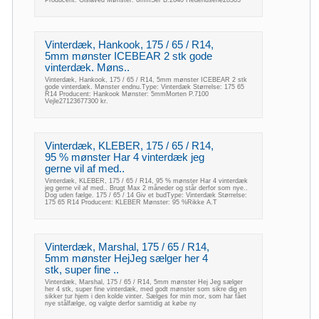
Vinterdæk, Hankook, 175 / 65 / R14,
5mm mønster ICEBEAR 2 stk gode
vinterdæk. Møns..
Vinterdæk, Hankook, 175 / 65 / R14, 5mm mønster ICEBEAR 2 stk
gode vinterdæk. Mønster endnu.Type: Vinterdæk Størrelse: 175 65
R14 Producent: Hankook Mønster: 5mmMorten P.7100
Vejle27123677300 kr.
Vinterdæk, KLEBER, 175 / 65 / R14,
95 % mønster Har 4 vinterdæk jeg
gerne vil af med..
Vinterdæk, KLEBER, 175 / 65 / R14, 95 % mønster Har 4 vinterdæk
jeg gerne vil af med.. Brugt Max 2 måneder og står derfor som nye..
Dog uden fælge. 175 / 65 / 14 Giv et budType: Vinterdæk Størrelse:
175 65 R14 Producent: KLEBER Mønster: 95 %Rikke A.T
Vinterdæk, Marshal, 175 / 65 / R14,
5mm mønster HejJeg sælger her 4
stk, super fine ..
Vinterdæk, Marshal, 175 / 65 / R14, 5mm mønster Hej Jeg sælger
her 4 stk, super fine vinterdæk, med godt mønster som sikre dig en
sikker tur hjem i den kolde vinter. Sælges for min mor, som har fået
nye stålfælge, og valgte derfor samtidig at købe ny