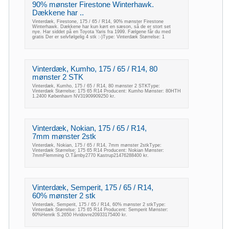
90% mønster Firestone Winterhawk.
Dækkene har ..
Vinterdæk, Firestone, 175 / 65 / R14, 90% mønster Firestone
Winterhawk. Dækkene har kun kørt en sæson, så de er stort set
nye. Har siddet på en Toyota Yaris fra 1999. Fælgene får du med
gratis Der er selvfølgelig 4 stk :-)Type: Vinterdæk Størrelse: 1
Vinterdæk, Kumho, 175 / 65 / R14, 80
mønster 2 STK
Vinterdæk, Kumho, 175 / 65 / R14, 80 mønster 2 STKType:
Vinterdæk Størrelse: 175 65 R14 Producent: Kumho Mønster: 80HTH
1.2400 København NV31909909250 kr.
Vinterdæk, Nokian, 175 / 65 / R14,
7mm mønster 2stk
Vinterdæk, Nokian, 175 / 65 / R14, 7mm mønster 2stkType:
Vinterdæk Størrelse: 175 65 R14 Producent: Nokian Mønster:
7mmFlemming O.Tårnby2770 Kastrup21476288400 kr.
Vinterdæk, Semperit, 175 / 65 / R14,
60% mønster 2 stk
Vinterdæk, Semperit, 175 / 65 / R14, 60% mønster 2 stkType:
Vinterdæk Størrelse: 175 65 R14 Producent: Semperit Mønster:
60%Henrik S.2650 Hvidovre20933175400 kr.