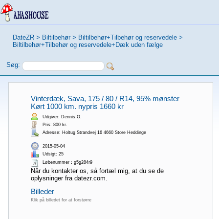
DateZR
>
Biltilbehør
>
Biltilbehør+Tilbehør og reservedele
>
Biltilbehør+Tilbehør og reservedele+Dæk uden fælge
Søg:
Vinterdæk, Sava, 175 / 80 / R14, 95% mønster
Kørt 1000 km. nypris 1660 kr
Udgiver: Dennis O.
Pris: 800 kr.
Adresse: Holtug Strandvej 16 4660 Store Heddinge
2015-05-04
Udsigt: 25
Løbenummer：g5g284r9
Når du kontakter os, så fortæl mig, at du se de
oplysninger fra datezr.com.
Billeder
Klik på billedet for at forstørre