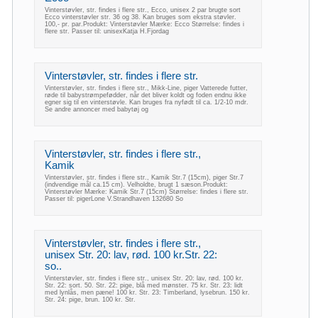
Vinterstøvler, str. findes i flere str., Ecco, unisex 2 par brugte sort
Ecco vinterstøvler str. 36 og 38. Kan bruges som ekstra støvler.
100,- pr. par.Produkt: Vinterstøvler Mærke: Ecco Størrelse: findes i
flere str. Passer til: unisexKatja H.Fjordag
Vinterstøvler, str. findes i flere str.
Vinterstøvler, str. findes i flere str., Mikk-Line, piger Vatterede futter,
røde til babystrømpefødder, når det bliver koldt og foden endnu ikke
egner sig til en vinterstøvle. Kan bruges fra nyfødt til ca. 1/2-10 mdr.
Se andre annoncer med babytøj og
Vinterstøvler, str. findes i flere str.,
Kamik
Vinterstøvler, str. findes i flere str., Kamik Str.7 (15cm), piger Str.7
(indvendige mål ca.15 cm). Velholdte, brugt 1 sæson.Produkt:
Vinterstøvler Mærke: Kamik Str.7 (15cm) Størrelse: findes i flere str.
Passer til: pigerLone V.Strandhaven 132680 So
Vinterstøvler, str. findes i flere str.,
unisex Str. 20: lav, rød. 100 kr.Str. 22:
so..
Vinterstøvler, str. findes i flere str., unisex Str. 20: lav, rød. 100 kr.
Str. 22: sort. 50. Str. 22: pige, blå med mønster. 75 kr. Str. 23: lidt
med lynlås, men pæne! 100 kr. Str. 23: Timberland, lysebrun. 150 kr.
Str. 24: pige, brun. 100 kr. Str.