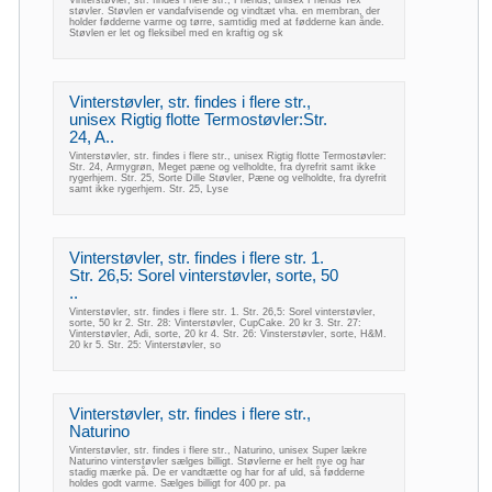
Vinterstøvler, str. findes i flere str., Friends, unisex Friends Tex
støvler. Støvlen er vandafvisende og vindtæt vha. en membran, der
holder fødderne varme og tørre, samtidig med at fødderne kan ånde.
Støvlen er let og fleksibel med en kraftig og sk
Vinterstøvler, str. findes i flere str.,
unisex Rigtig flotte Termostøvler:Str.
24, A..
Vinterstøvler, str. findes i flere str., unisex Rigtig flotte Termostøvler:
Str. 24, Armygrøn, Meget pæne og velholdte, fra dyrefrit samt ikke
rygerhjem. Str. 25, Sorte Dille Støvler, Pæne og velholdte, fra dyrefrit
samt ikke rygerhjem. Str. 25, Lyse
Vinterstøvler, str. findes i flere str. 1.
Str. 26,5: Sorel vinterstøvler, sorte, 50
..
Vinterstøvler, str. findes i flere str. 1. Str. 26,5: Sorel vinterstøvler,
sorte, 50 kr 2. Str. 28: Vinterstøvler, CupCake. 20 kr 3. Str. 27:
Vinterstøvler, Adi, sorte, 20 kr 4. Str. 26: Vinsterstøvler, sorte, H&M.
20 kr 5. Str. 25: Vinterstøvler, so
Vinterstøvler, str. findes i flere str.,
Naturino
Vinterstøvler, str. findes i flere str., Naturino, unisex Super lækre
Naturino vinterstøvler sælges billigt. Støvlerne er helt nye og har
stadig mærke på. De er vandtætte og har for af uld, så fødderne
holdes godt varme. Sælges billigt for 400 pr. pa