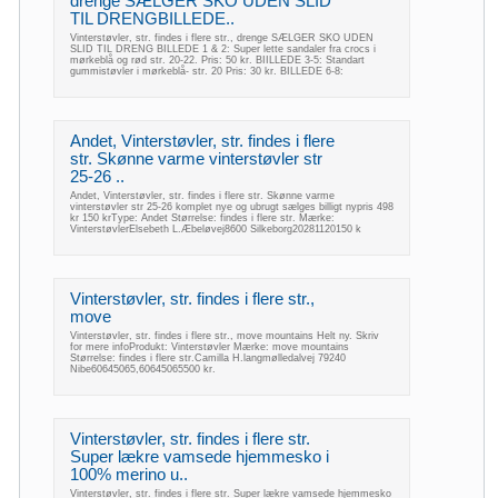
drenge SÆLGER SKO UDEN SLID
TIL DRENGBILLEDE..
Vinterstøvler, str. findes i flere str., drenge SÆLGER SKO UDEN
SLID TIL DRENG BILLEDE 1 & 2: Super lette sandaler fra crocs i
mørkeblå og rød str. 20-22. Pris: 50 kr. BIILLEDE 3-5: Standart
gummistøvler i mørkeblå- str. 20 Pris: 30 kr. BILLEDE 6-8:
Andet, Vinterstøvler, str. findes i flere
str. Skønne varme vinterstøvler str
25-26 ..
Andet, Vinterstøvler, str. findes i flere str. Skønne varme
vinterstøvler str 25-26 komplet nye og ubrugt sælges billigt nypris 498
kr 150 krType: Andet Størrelse: findes i flere str. Mærke:
VinterstøvlerElsebeth L.Æbeløvej8600 Silkeborg20281120150 k
Vinterstøvler, str. findes i flere str.,
move
Vinterstøvler, str. findes i flere str., move mountains Helt ny. Skriv
for mere infoProdukt: Vinterstøvler Mærke: move mountains
Størrelse: findes i flere str.Camilla H.langmølledalvej 79240
Nibe60645065,60645065500 kr.
Vinterstøvler, str. findes i flere str.
Super lækre vamsede hjemmesko i
100% merino u..
Vinterstøvler, str. findes i flere str. Super lækre vamsede hjemmesko