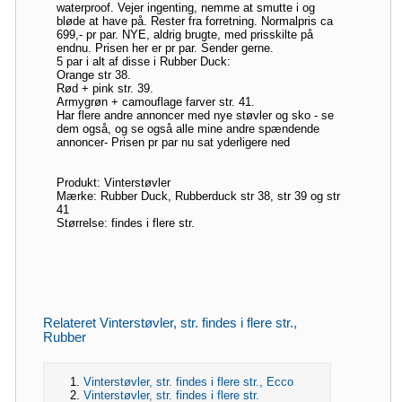
waterproof. Vejer ingenting, nemme at smutte i og
bløde at have på. Rester fra forretning. Normalpris ca
699,- pr par. NYE, aldrig brugte, med prisskilte på
endnu. Prisen her er pr par. Sender gerne.
5 par i alt af disse i Rubber Duck:
Orange str 38.
Rød + pink str. 39.
Armygrøn + camouflage farver str. 41.
Har flere andre annoncer med nye støvler og sko - se
dem også, og se også alle mine andre spændende
annoncer- Prisen pr par nu sat yderligere ned
Produkt: Vinterstøvler
Mærke: Rubber Duck, Rubberduck str 38, str 39 og str
41
Størrelse: findes i flere str.
Relateret Vinterstøvler, str. findes i flere str.,
Rubber
Vinterstøvler, str. findes i flere str., Ecco
Vinterstøvler, str. findes i flere str.