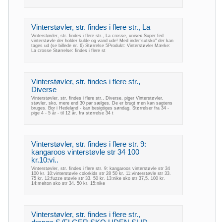
Vinterstøvler, str. findes i flere str., La
Vinterstøvler, str. findes i flere str., La crosse, unisex Super fed
vinterstøvle der holder kulde og vand ude! Med inder"sutsko" der kan
tages ud (se billede nr. 6) Størrelse 5Produkt: Vinterstøvler Mærke:
La crosse Størrelse: findes i flere st
Vinterstøvler, str. findes i flere str.,
Diverse
Vinterstøvler, str. findes i flere str., Diverse, piger Vinterstøvler,
støvler, sko, mere end 30 par sælges. De er brugt men kan sagtens
bruges. Bor i Hedeland - kan besigtiges søndag. Størrelser fra 34 -
pige 4 - 5 år - til 12 år. fra størrelse 34 t
Vinterstøvler, str. findes i flere str. 9:
kangaroos vinterstøvle str 34 100
kr.10:vi..
Vinterstøvler, str. findes i flere str. 9: kangaroos vinterstøvle str 34
100 kr. 10:vinterstøvle colorkids str 28 50 kr. 11:vinterstøvle str 33.
75 kr. 12:fuzze støvle str 33. 50 kr. 13:nike sko str 37,5. 100 kr.
14:melton sko str 34. 50 kr. 15:nike
Vinterstøvler, str. findes i flere str.,