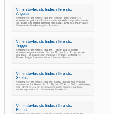
Vinterstøvler, str. findes i flere str.,
Angulus
Vinterstøvler, str. findes i flere str., Angulus, piger Dejlig foret
vinterstøvle, god stand fordi min datter voksede hurtigt ud af støvlen,
jeg kender ikke præcis størrelse men passer cirka til 2-årig.Produkt:
Vinterstøvler Mærke: Angulus Størrelse:
Vinterstøvler, str. findes i flere str.,
Trigger
Vinterstøvler, str. findes i flere str., Trigger, unisex Trigger
vinterstøvler/gummistøvler. Sort str.27, patrol str. 24 og stort set
ikke brugt - se sålene! Kom med bud ;-)Produkt: Vinterstøvler
Mærke: Trigger Størrelse: findes i flere str. Passer t
Vinterstøvler, str. findes i flere str.,
Skofus
Vinterstøvler, str. findes i flere str., Skofus, drenge Nye kvalitets-
vinterstøvler fra Skofus. Str. 21. Ny pris 500 kr. nu 300 kr Indvendige
mål i str 21 er 13,7 cm Se også mine andre annoncer på børne
støvler og skoProdukt: Vinterstøvler Mærke: Sko
Vinterstøvler, str. findes i flere str.,
Friends