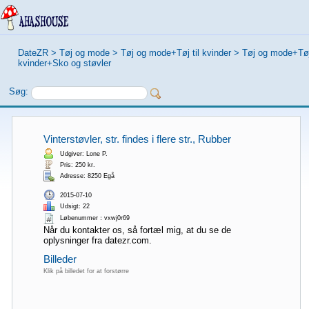
DateZR
>
Tøj og mode
>
Tøj og mode+Tøj til kvinder
>
Tøj og mode+Tøj 
kvinder+Sko og støvler
Søg:
Vinterstøvler, str. findes i flere str., Rubber
Udgiver: Lone P.
Pris: 250 kr.
Adresse: 8250 Egå
2015-07-10
Udsigt: 22
Løbenummer：vxwj0r69
Når du kontakter os, så fortæl mig, at du se de
oplysninger fra datezr.com.
Billeder
Klik på billedet for at forstørre