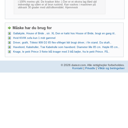
i 100% merino uld. De kradser ikke :) Der er et ekstra lag blød uld
indvendigt og sålen er af brun ruskind. Kan vaskes i maskinen på
uldvask 30 grader med uld/silkemiddel. Hjemmesk
Måske har du brug for
Gallakjole, House of Bride , str. XL Den er købt hos House of Bride, brugt en gang til..
Hvid KIVIK sofa kun 1 mdr gammel
Driver, grafit, Titleist 909 D2 65 flex-sMeget lidt brugt driver, i fin stand. Da skaft..
Havebord, Kabelruller, Træ Kabelrulle som havebord. Diameter lille 85 cm. Højde 65 cm..
Knage, le petit Prince 3 flotte blå knager med 3 blå bøjler, fra le petit Prince. På..
© 2026 datezr.com. Alle rettigheder forbeholdes.
Kontakt
|
Privatliv
|
Vilkår og betingelser