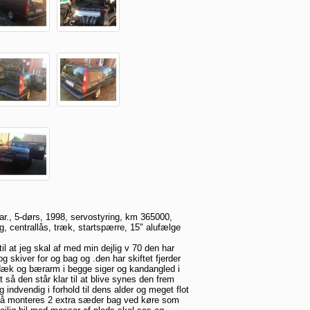
car., 5-dørs, 1998, servostyring, km 365000,
g, centrallås, træk, startspærre, 15" alufælge
 til at jeg skal af med min dejlig v 70 den har
og skiver for og bag og .den har skiftet fjerder
dæk og bærarm i begge siger og kandangled i
t så den står klar til at blive synes den frem
indvendig i forhold til dens alder og meget flot
så monteres 2 extra sæder bag ved køre som