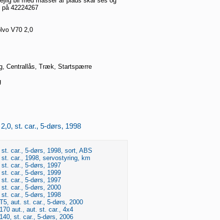
dejlig bil med masser af plads skal ses og
g på 42224267
lvo V70 2,0
g, Centrallås, Træk, Startspærre
g
2,0, st. car., 5-dørs, 1998
 st. car., 5-dørs, 1998, sort, ABS
 st. car., 1998, servostyring, km
 st. car., 5-dørs, 1997
 st. car., 5-dørs, 1999
 st. car., 5-dørs, 1997
 st. car., 5-dørs, 2000
 st. car., 5-dørs, 1998
T5, aut. st. car., 5-dørs, 2000
70 aut., aut. st. car., 4x4
140, st. car., 5-dørs, 2006