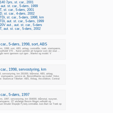
140 7prs, st. car., 2001
aut. st. car., 5-dørs, 1999
, st. car., 5-dørs, 2001
D, st. car., 4-dørs, 2002
TDi, st. car., 5-dørs, 1998, km
Di, aut. st. car., 5-dørs, 1999
0V aut., aut. st. car., 5-dørs
, aut. st. car., 5-dørs, 2002
 car., 5-dørs, 1998, sort, ABS
ørs, 1998, sort, ABS, airbag, centrallås, træk, startspærre,
elholdt V70 .. Kører perfekt alt fungerer som det skal ...
 går nemt igennem syn igen ..Mærke og model: V
. car., 1998, servostyring, km
98, servostyring, km 291000, blåmetal, ABS, airbag,
æk, startspærre, service ok, BenzinMærke og model: Volvo
: Stationcar Tilbehør: ABS, Airbag, Aircondition, Central
 car., 5-dørs, 1997
dørs, 1997, servostyring, km 304000, blåmetal, nysynet,
artspærre, 15" alufælge Benzin Meget velholdt og
t Elruder Elspejle Fj.betj.centrallås Just.Bart rat Træk op