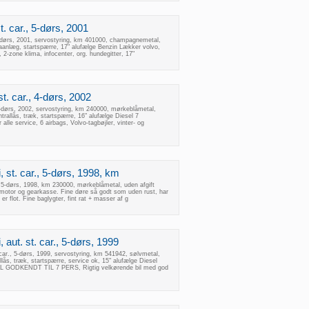
t. car., 5-dørs, 2001
 5-dørs, 2001, servostyring, km 401000, champagnemetal,
maanlæg, startspærre, 17" alufælge Benzin Lækker volvo,
 2-zone klima, infocenter, org. hundegitter, 17"
t. car., 4-dørs, 2002
4-dørs, 2002, servostyring, km 240000, mørkeblåmetal,
ntrallås, træk, startspærre, 16" alufælge Diesel 7
alle service, 6 airbags, Volvo-tagbøjler, vinter- og
, st. car., 5-dørs, 1998, km
, 5-dørs, 1998, km 230000, mørkeblåmetal, uden afgift
 motor og gearkasse. Fine døre så godt som uden rust, har
 er flot. Fine baglygter, fint rat + masser af g
 aut. st. car., 5-dørs, 1999
 car., 5-dørs, 1999, servostyring, km 541942, sølvmetal,
llås, træk, startspærre, service ok, 15" alufælge Diesel
 GODKENDT TIL 7 PERS, Rigtig velkørende bil med god