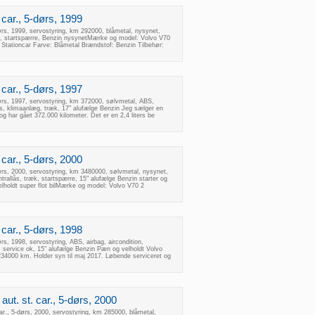
 car., 5-dørs, 1999
dørs, 1999, servostyring, km 292000, blåmetal, nysynet,
æk, startspærre, Benzin nysynetMærke og model: Volvo V70
 Stationcar Farve: Blåmetal Brændstof: Benzin Tilbehør:
 car., 5-dørs, 1997
dørs, 1997, servostyring, km 372000, sølvmetal, ABS,
llås, klimaanlæg, træk, 17" alufælge Benzin Jeg sælger en
og har gået 372.000 kilometer. Det er en 2,4 liters be
 car., 5-dørs, 2000
dørs, 2000, servostyring, km 3480000, sølvmetal, nysynet,
ntrallås, træk, startspærre, 15" alufælge Benzin starter og
lholdt super flot bilMærke og model: Volvo V70 2
 car., 5-dørs, 1998
ørs, 1998, servostyring, ABS, airbag, aircondition,
, service ok, 15" alufælge Benzin Pæn og velholdt Volvo
234000 km. Holder syn til maj 2017. Løbende serviceret og
aut. st. car., 5-dørs, 2000
car., 5-dørs, 2000, servostyring, km 285000, blåmetal,