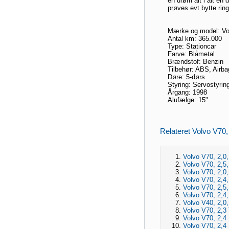
en drøm alt i alt en 
prøves evt bytte rin
Mærke og model: Vo
Antal km: 365.000
Type: Stationcar
Farve: Blåmetal
Brændstof: Benzin
Tilbehør: ABS, Airba
Døre: 5-dørs
Styring: Servostyrin
Årgang: 1998
Alufælge: 15"
Relateret Volvo V70, 
Volvo V70, 2,0,
Volvo V70, 2,5,
Volvo V70, 2,0,
Volvo V70, 2,4,
Volvo V70, 2,5,
Volvo V70, 2,4,
Volvo V40, 2,0,
Volvo V70, 2,3 
Volvo V70, 2,4 1
Volvo V70, 2,4 