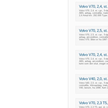
Volvo V70, 2,4, st.
Volvo V70, 2,4, st. car., 5-
ABS, airbag, centrallås, tr
2,4 Antal km: 292.000 Type:
Volvo V70, 2,5, st.
Volvo V70, 2,5, st. car., 5-
airbag, aircondition, centra
Volvo V70. Bilen er fra 1997 
Volvo V70, 2,4, st.
Volvo V70, 2,4, st. car., 5-
ABS, airbag, aircondition, ce
køre som den skal ,meget ve
Volvo V40, 2,0, st.
Volvo V40, 2,0, st. car., 5-d
centrallås, klimaanlæg, træk
V40, benzin, fra 1998. Kørt 
Volvo V70, 2,3 T5, 
Volvo V70, 2,3 T5, aut. st. 