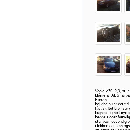
Volvo V70, 2,0, st. 
blåmetal, ABS, airba
Benzin
hej dba nu er det tid
fået skiftet bremser 
bagved og helt nye 
begge sidder fornylig
står pæn udvendig og 
i lakken den kan og