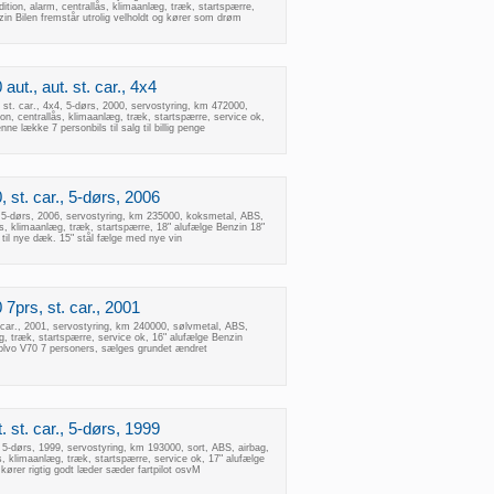
ition, alarm, centrallås, klimaanlæg, træk, startspærre,
zin Bilen fremstår utrolig velholdt og kører som drøm
aut., aut. st. car., 4x4
. st. car., 4x4, 5-dørs, 2000, servostyring, km 472000,
ion, centrallås, klimaanlæg, træk, startspærre, service ok,
ne lække 7 personbils til salg til billig penge
 st. car., 5-dørs, 2006
, 5-dørs, 2006, servostyring, km 235000, koksmetal, ABS,
lås, klimaanlæg, træk, startspærre, 18" alufælge Benzin 18"
til nye dæk. 15" stål fælge med nye vin
 7prs, st. car., 2001
 car., 2001, servostyring, km 240000, sølvmetal, ABS,
æg, træk, startspærre, service ok, 16" alufælge Benzin
olvo V70 7 personers, sælges grundet ændret
. st. car., 5-dørs, 1999
, 5-dørs, 1999, servostyring, km 193000, sort, ABS, airbag,
ås, klimaanlæg, træk, startspærre, service ok, 17" alufælge
kører rigtig godt læder sæder fartpilot osvM