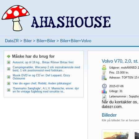
DateZR
>
Biler
>
Biler+Biler
>
Biler+Biler+Volvo
Måske har du brug for
Volvo V70, 2,0, st.
Autostol, op til 18 kg , Britax Römer Britax first
Campingmøbler, Wecamp 2 stk instruktørstole med
Udgiver: mohANNED Z
bord, 1 stk positionsstol med fodskam..
Pris: 15.000 kr.
Musik DVD´er og CD´er: Def Leppard, Ozzy
Adresse: TOFTEN 15
Osbourne
Vær din egen chef, Rebild, Anden jobkategori
2015-07-06
'Danmarks Sangfugle', A.L.V. Manniche, emne: dyr
Udsigt: 31
en fin vintage fuglebog med smukke te..
Løbenummer：5opq0v
Når du kontakter os,
datezr.com.
Billeder
Klik på billedet for at forstør