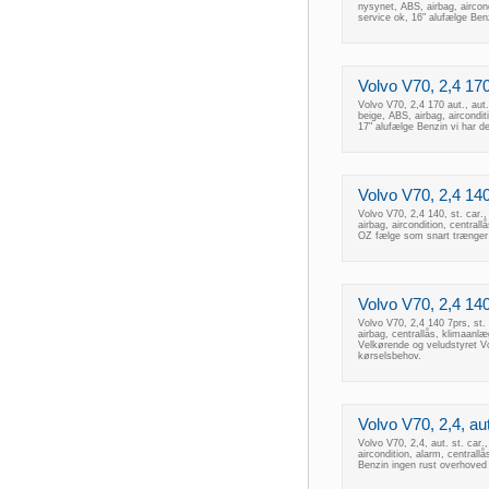
nysynet, ABS, airbag, aircond
service ok, 16" alufælge Ben
Volvo V70, 2,4 170 
Volvo V70, 2,4 170 aut., aut
beige, ABS, airbag, aircondit
17" alufælge Benzin vi har den
Volvo V70, 2,4 140,
Volvo V70, 2,4 140, st. car.
airbag, aircondition, central
OZ fælge som snart trænger 
Volvo V70, 2,4 140
Volvo V70, 2,4 140 7prs, st.
airbag, centrallås, klimaanl
Velkørende og veludstyret V
kørselsbehov.
Volvo V70, 2,4, aut
Volvo V70, 2,4, aut. st. car.
aircondition, alarm, centrall
Benzin ingen rust overhoved 