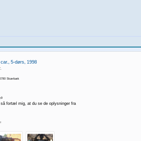
 car., 5-dørs, 1998
.
 6780 Skærbæk
y9
 så fortæl mig, at du se de oplysninger fra
re