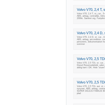
Volvo V70, 2,4 T, s
Volvo V70, 2,4 T, st. car.,
ABS, airbag, centrallås, kli
200hk. Sænket org. Fartpilot,
Volvo V70, 2,4 D, s
Volvo V70, 2,4 D, st. car., 
ABS, airbag, aircondition, ce
personers, dokumentation for 
sommer
Volvo V70, 2,5 TDi
Volvo V70, 2,5 TDi, st. car.
Diesel Reservedelsbil, uden
aldrig kørt i DK. Hele "stuen"
Volvo V70, 2,5 TDi,
Volvo V70, 2,5 TDi, aut. st.
nysynet, ABS, airbag, centra
SUPER DEJLIG FAMILIE BIL
plad