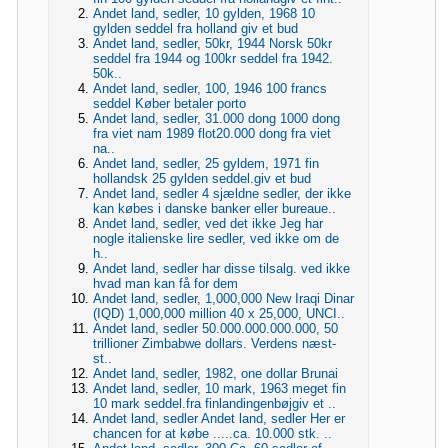
Andet land, sedler, 10 gylden, 1968 10
gylden seddel fra holland giv et bud
Andet land, sedler, 50kr, 1944 Norsk 50kr
seddel fra 1944 og 100kr seddel fra 1942.
50k..
Andet land, sedler, 100, 1946 100 francs
seddel Køber betaler porto
Andet land, sedler, 31.000 dong 1000 dong
fra viet nam 1989 flot20.000 dong fra viet
na..
Andet land, sedler, 25 gyldem, 1971 fin
hollandsk 25 gylden seddel.giv et bud
Andet land, sedler 4 sjældne sedler, der ikke
kan købes i danske banker eller bureaue..
Andet land, sedler, ved det ikke Jeg har
nogle italienske lire sedler, ved ikke om de
h..
Andet land, sedler har disse tilsalg. ved ikke
hvad man kan få for dem
Andet land, sedler, 1,000,000 New Iraqi Dinar
(IQD) 1,000,000 million 40 x 25,000, UNCI..
Andet land, sedler 50.000.000.000.000, 50
trillioner Zimbabwe dollars. Verdens næst-
st..
Andet land, sedler, 1982, one dollar Brunai
Andet land, sedler, 10 mark, 1963 meget fin
10 mark seddel.fra finlandingenbøjgiv et ..
Andet land, sedler Andet land, sedler Her er
chancen for at købe .....ca. 10.000 stk. ..