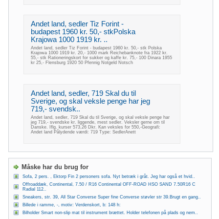
Andet land, sedler Tiz Forint -
budapest 1960 kr. 50,- stkPolska
Krajowa 1000 1919 kr. ..
Andet land, sedler Tiz Forint - budapest 1960 kr. 50,- stk Polska
Krajowa 1000 1919 kr. 20,- 1000 mark Reichebanknote fra 1922 kr.
55,- stk Rationeringskort for sukker og kaffe kr. 75,- 100 Dinara 1955
kr 25,- Flensburg 1920 50 Pfennig Notgeld Notsch
Andet land, sedler, 719 Skal du til
Sverige, og skal veksle penge har jeg
719,- svendsk..
Andet land, sedler, 719 Skal du til Sverige, og skal veksle penge har
jeg 719,- svendske kr. liggende, mest sedler. Veksler gerne om til
Danske. Iflg. kurser 573,26 Dkr. Kan veksles for 550,-Geografi:
Andet land Pålydende værdi: 719 Type: SedlerAnett
Måske har du brug for
Sofa, 2 pers. , Ektorp Fin 2 personers sofa. Nyt betræk i gråt. Jeg har også et hvid..
Offroaddæk, Continental, 7.50 / R16 Continental OFF-ROAD HSO SAND 7.50R16 C
Radial 112..
Sneakers, str. 39, All Star Converse Super fine Converse støvler str 39.Brugt en gang..
Billede i ramme, -, motiv: Verdenskort, b: 148 h:
Bilholder Smart non-slip mat til instrument brættet. Holder telefonen på plads og nem..