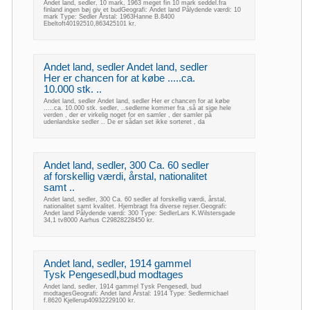
Andet land, sedler, 10 mark, 1963 meget fin 10 mark seddel.fra
finland ingen bøj giv et budGeografi: Andet land Pålydende værdi: 10
mark Type: Sedler Årstal: 1963Hanne B.8400
Ebeltoft40192510,863425101 kr.
Andet land, sedler Andet land, sedler
Her er chancen for at købe .....ca.
10.000 stk. ..
Andet land, sedler Andet land, sedler Her er chancen for at købe
.....ca. 10.000 stk. sedler, ..sedlerne kommer fra ,så at sige hele
verden , der er virkelig noget for en samler , der samler på
udenlandske sedler .. De er sådan set ikke sorteret , da
Andet land, sedler, 300 Ca. 60 sedler
af forskellig værdi, årstal, nationalitet
samt ..
Andet land, sedler, 300 Ca. 60 sedler af forskellig værdi, årstal,
nationalitet samt kvalitet. Hjembragt fra diverse rejser.Geografi:
Andet land Pålydende værdi: 300 Type: SedlerLars K.Wilstersgade
34,1 tv8000 Aarhus C29828228450 kr.
Andet land, sedler, 1914 gammel
Tysk Pengesedl,bud modtages
Andet land, sedler, 1914 gammel Tysk Pengesedl, bud
modtagesGeografi: Andet land Årstal: 1914 Type: Sedlermichael
f.8620 Kjellerup40932229100 kr.