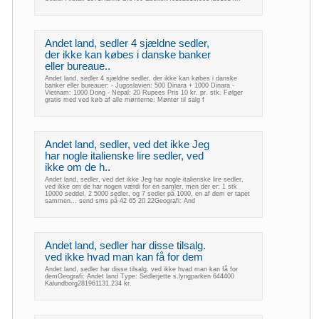
Andet land, sedler 4 sjældne sedler,
der ikke kan købes i danske banker
eller bureaue..
Andet land, sedler 4 sjældne sedler, der ikke kan købes i danske
banker eller bureauer: - Jugoslavien: 500 Dinara + 1000 Dinara -
Vietnam: 1000 Dong - Nepal: 20 Rupees Pris 10 kr. pr. stk. Følger
gratis med ved køb af alle mønterne: Mønter til salg f
Andet land, sedler, ved det ikke Jeg
har nogle italienske lire sedler, ved
ikke om de h..
Andet land, sedler, ved det ikke Jeg har nogle italienske lire sedler,
ved ikke om de har nogen værdi for en samler, men der er: 1 stk
10000 seddel, 2 5000 sedler, og 7 sedler på 1000, en af dem er tapet
sammen... send sms på 42 65 20 22Geografi: And
Andet land, sedler har disse tilsalg.
ved ikke hvad man kan få for dem
Andet land, sedler har disse tilsalg. ved ikke hvad man kan få for
demGeografi: Andet land Type: Sedlerjette s.lyngparken 644400
Kalundborg281961131.234 kr.