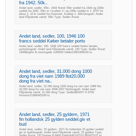
fra 1942. 50k..
Andet land, sedler, 50kr, 1944 Norsk 50kr seddel fra 1944 og 100kr
seddel fra 1942. 50kr er i kvalitet 1+ og 100kr seddel er 1- BYD for
disse 2. 10 kr seddel fra Danmark. Kvalitet 2. 40krGeografi: Andet
land Pålydende værdi: 50kr Type: Sedler Årstal:
Andet land, sedler, 100, 1946 100
francs seddel Køber betaler porto
Andet land, sedler, 100, 1946 100 francs seddel Køber betaler
portoGeografi: Andet land Pålydende værdi: 100 Type: Sedler Årstal:
1946Birgitte B.rosensgade 1148300 Odder23802409100 kr.
Andet land, sedler, 31.000 dong 1000
dong fra viet nam 1989 flot20.000
dong fra viet na..
Andet land, sedler, 31.000 dong 1000 dong fra viet nam 1989 flot
20.000 dong fra viet nam 2006-2007 flotGeografi: Andet land
Pålydende værdi: 31.000 dong Type: SedlerBENNY H.8700
Horsens21966445160 kr.
Andet land, sedler, 25 gyldem, 1971
fin hollandsk 25 gylden seddel.giv et
bud
Andet land, sedler, 25 gyldem, 1971 fin hollandsk 25 gylden seddel.
giv et budGeografi: Andet land Pålydende værdi: 25 gyldem Type:
Sedler Årstal: 1971Hanne B.8400 Ebeltoft40192510,863425101 kr.