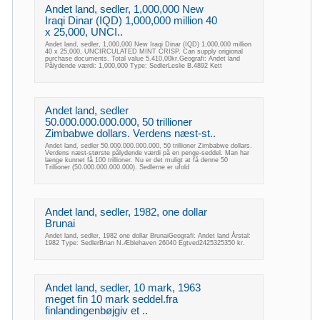
Andet land, sedler, 1,000,000 New
Iraqi Dinar (IQD) 1,000,000 million 40
x 25,000, UNCI..
Andet land, sedler, 1,000,000 New Iraqi Dinar (IQD) 1,000,000 million
40 x 25,000, UNCIRCULATED MINT CRISP. Can supply origional
purchase documents. Total value 5.410,00kr.Geografi: Andet land
Pålydende værdi: 1,000,000 Type: SedlerLeslie B.4892 Kett
Andet land, sedler
50.000.000.000.000, 50 trillioner
Zimbabwe dollars. Verdens næst-st..
Andet land, sedler 50.000.000.000.000, 50 trillioner Zimbabwe dollars.
Verdens næst-største pålydende værdi på en penge-seddel. Man har
længe kunnet få 100 trillioner. Nu er det muligt at få denne 50
Trillioner (50.000.000.000.000). Sedlerne er ufold
Andet land, sedler, 1982, one dollar
Brunai
Andet land, sedler, 1982 one dollar BrunaiGeografi: Andet land Årstal:
1982 Type: SedlerBrian N.Æblehaven 26040 Egtved2425325350 kr.
Andet land, sedler, 10 mark, 1963
meget fin 10 mark seddel.fra
finlandingenbøjgiv et ..