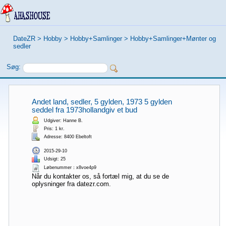
DateZR
>
Hobby
>
Hobby+Samlinger
>
Hobby+Samlinger+Mønter og
sedler
Søg:
Andet land, sedler, 5 gylden, 1973 5 gylden
seddel fra 1973hollandgiv et bud
Udgiver: Hanne B.
Pris: 1 kr.
Adresse: 8400 Ebeltoft
2015-29-10
Udsigt: 25
Løbenummer：x8voe4p9
Når du kontakter os, så fortæl mig, at du se de
oplysninger fra datezr.com.