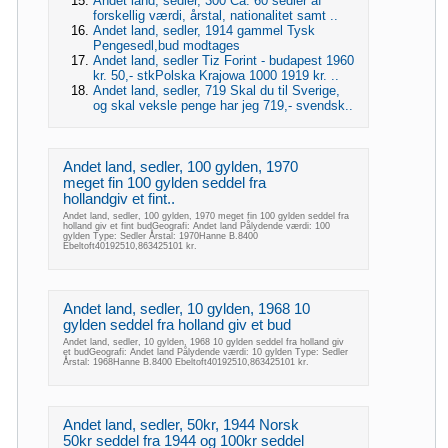
Andet land, sedler, 300 Ca. 60 sedler af
forskellig værdi, årstal, nationalitet samt ..
Andet land, sedler, 1914 gammel Tysk
Pengesedl,bud modtages
Andet land, sedler Tiz Forint - budapest 1960
kr. 50,- stkPolska Krajowa 1000 1919 kr. ..
Andet land, sedler, 719 Skal du til Sverige,
og skal veksle penge har jeg 719,- svendsk..
Andet land, sedler, 100 gylden, 1970
meget fin 100 gylden seddel fra
hollandgiv et fint..
Andet land, sedler, 100 gylden, 1970 meget fin 100 gylden seddel fra
holland giv et fint budGeografi: Andet land Pålydende værdi: 100
gylden Type: Sedler Årstal: 1970Hanne B.8400
Ebeltoft40192510,863425101 kr.
Andet land, sedler, 10 gylden, 1968 10
gylden seddel fra holland giv et bud
Andet land, sedler, 10 gylden, 1968 10 gylden seddel fra holland giv
et budGeografi: Andet land Pålydende værdi: 10 gylden Type: Sedler
Årstal: 1968Hanne B.8400 Ebeltoft40192510,863425101 kr.
Andet land, sedler, 50kr, 1944 Norsk
50kr seddel fra 1944 og 100kr seddel