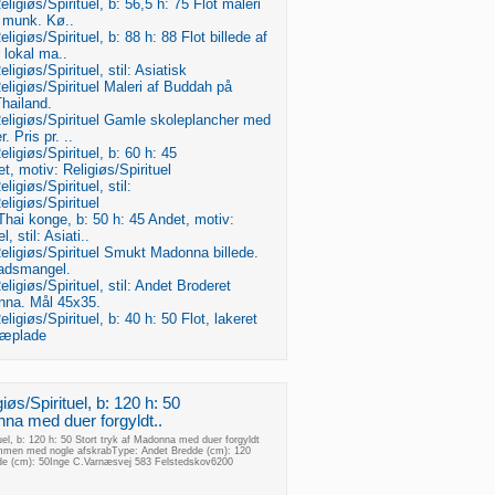
ligiøs/Spirituel, b: 56,5 h: 75 Flot maleri
n munk. Kø..
ligiøs/Spirituel, b: 88 h: 88 Flot billede af
 lokal ma..
ligiøs/Spirituel, stil: Asiatisk
eligiøs/Spirituel Maleri af Buddah på
Thailand.
eligiøs/Spirituel Gamle skoleplancher med
. Pris pr. ..
ligiøs/Spirituel, b: 60 h: 45
t, motiv: Religiøs/Spirituel
ligiøs/Spirituel, stil:
ligiøs/Spirituel
 Thai konge, b: 50 h: 45 Andet, motiv:
l, stil: Asiati..
eligiøs/Spirituel Smukt Madonna billede.
adsmangel.
ligiøs/Spirituel, stil: Andet Broderet
onna. Mål 45x35.
ligiøs/Spirituel, b: 40 h: 50 Flot, lakeret
træplade
iøs/Spirituel, b: 120 h: 50
nna med duer forgyldt..
uel, b: 120 h: 50 Stort tryk af Madonna med duer forgyldt
mmen med nogle afskrabType: Andet Bredde (cm): 120
øjde (cm): 50Inge C.Varnæsvej 583 Felstedskov6200