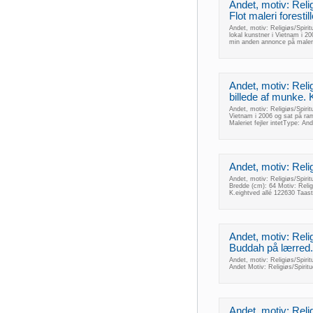
Andet, motiv: Relig
Flot maleri foresti
Andet, motiv: Religiøs/Spirit
lokal kunstner i Vietnam i 2
min anden annonce på maleri
Andet, motiv: Relig
billede af munke. 
Andet, motiv: Religiøs/Spiritu
Vietnam i 2006 og sat på ra
Maleriet fejler intetType: An
Andet, motiv: Religi
Andet, motiv: Religiøs/Spirit
Bredde (cm): 64 Motiv: Relig
K.eightved allé 122630 Taas
Andet, motiv: Relig
Buddah på lærred. 
Andet, motiv: Religiøs/Spiri
Andet Motiv: Religiøs/Spiri
Andet, motiv: Reli