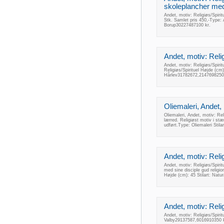
skoleplancher med r
Andet, motiv: Religiøs/Spiri
Stk. Samlet pris 450,-Type: 
Borup30227487100 kr.
Andet, motiv: Relig
Andet, motiv: Religiøs/Spiri
Religiøs/Spirituel Højde (c
Hårlev31782672,2147698250
Oliemaleri, Andet, 
Oliemaleri, Andet, motiv: Reli
lærred. Religiøst motiv i st
udført.Type: Oliemaleri Stil
Andet, motiv: Religi
Andet, motiv: Religiøs/Spiritu
med sine disciple gud religi
Højde (cm): 45 Stilart: Nat
Andet, motiv: Relig
Andet, motiv: Religiøs/Spiri
Valby29137587,6016910350 k