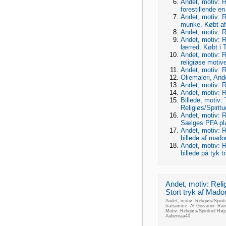
Andet, motiv: Re
forestillende e
Andet, motiv: Re
munke. Købt af
Andet, motiv: Re
Andet, motiv: R
lærred. Købt i 
Andet, motiv: R
religiøse motiver
Andet, motiv: Re
Oliemaleri, Ande
Andet, motiv: Re
Andet, motiv: Re
Billede, motiv:
Religiøs/Spiritue
Andet, motiv: R
Sælges PFA pl
Andet, motiv: Re
billede af mad
Andet, motiv: Re
billede på tyk 
Andet, motiv: Relig
Stort tryk af Mado
Andet, motiv: Religiøs/Spirit
træramme. Af Giovanni. Ra
Motiv: Religiøs/Spirituel H
Aabenraa40