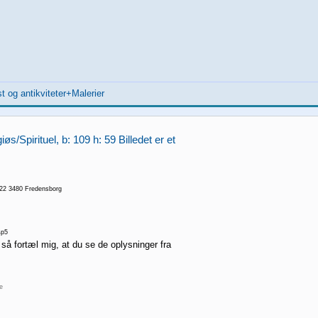
t og antikviteter+Malerier
iøs/Spirituel, b: 109 h: 59 Billedet er et
22 3480 Fredensborg
p5
 så fortæl mig, at du se de oplysninger fra
re