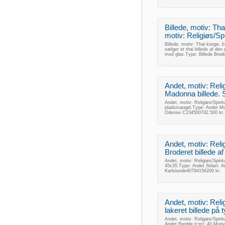
Billede, motiv: Tha
motiv: Religiøs/Spiri
Billede, motiv: Thai konge, b:
sælger et thai billede af d
med glas.Type: Billede Bred
Andet, motiv: Reli
Madonna billede.
Andet, motiv: Religiøs/Spir
pladsmangel.Type: Andet Mot
Odense C234500742.500 kr.
Andet, motiv: Religi
Broderet billede 
Andet, motiv: Religiøs/Spirit
45x35.Type: Andet Stilart: A
Karlslunde40794156200 kr.
Andet, motiv: Relig
lakeret billede på 
Andet, motiv: Religiøs/Spirit
Andet Bredde (cm): 40 Motiv: