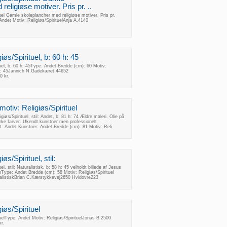
eligiøse motiver. Pris pr. ..
tuel Gamle skoleplancher med religiøse motiver. Pris pr.
Andet Motiv: Religiøs/SpirituelAnja A.4140
iøs/Spirituel, b: 60 h: 45
tuel, b: 60 h: 45Type: Andet Bredde (cm): 60 Motiv:
m): 45Jannich N.Gadekæret 44652
0 kr.
motiv: Religiøs/Spirituel
giøs/Spirituel, stil: Andet, b: 81 h: 74 Ældre maleri. Olie på
ærke farver. Ukendt kunstner men professionelt
art: Andet Kunstner: Andet Bredde (cm): 81 Motiv: Reli
øs/Spirituel, stil:
el, stil: Naturalistisk, b: 58 h: 45 velholdt billede af Jesus
onType: Andet Bredde (cm): 58 Motiv: Religiøs/Spirituel
uralistiskBrian C.Kærstykkevej2650 Hvidovre223
iøs/Spirituel
tuelType: Andet Motiv: Religiøs/SpirituelJonas B.2500
r.