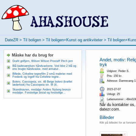
DateZR
>
Til boligen
>
Til boligen+Kunst og antikviteter
>
Til boligen+Kuns
Måske har du brug for
Andet, motiv: Relig
Grafit golfjern, Wilson Wilson Prostaff Pitch jern
tryk
Blå badeværelses håndvaskene, Ved ikke 2 blå og
ens brugte håndvaske, med armatur..
Udgiver: Peder S.
Billede, Cirkeline tegnefilm 2 små malerier med
Pris: 150 kr.
Frederik og Ingolf fra Cirkeline tegne..
Adresse: Dannevang 1
Bolero, Cassiopeia, str. 46 Beige bolero (krøllet
læderlook) fra Cassiopeia str. M (4..
2015-27-07
Skandinavien, medaljer Anders Nyborg bronze
medaljer. Forskelige årstal og forskelige ..
Udsigt: 25
Løbenummer：49m024
Når du kontakter os,
datezr.com.
Billeder
Klik på billedet for at forstør