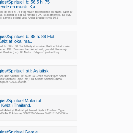
iøs/Spirituel, b: 56,5 h: 75
llende en munk. Kø..
uel, b: 56,5 h: 75 Flot maleri forestillende en munk. Købt af
006. Maleriet er sat på ramme i DK. Skal afhentes. Se evt.
 i samme stilartType: Andet Bredde (cm): 56,5
iøs/Spirituel, b: 88 h: 88 Flot
Købt af lokal ma..
el, b: 88 h: 88 Flot billede af munke. Købt af lokal maler i
mme i DK. Rammen har fået et vrid, grundet blæsevejr.
det Bredde (cm): 88 Motiv: Religiøs/Spirituel Høj
øs/Spirituel, stil: Asiatisk
uel, stil: Asiatisk, b: 64 h: 84 Green stoneType: Andet
iøs/Spirituel Højde (cm): 84 Stilart: AsiatiskEmma
trup426792732.000 kr.
iøs/Spirituel Maleri af
Købt i Thailand.
tuel Maleri af Buddah på lærred. Købt i Thailand.Type:
tuelSofie R.Ådalsvej 3095250 Odense SV60141640400 kr.
giøs/Spirituel Gamle