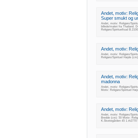
Andet, motiv: Religi
Super smukt og uni
Andet, motiv: Religiøs/Spirit
billede/maleri fra Thailand. D
Religiøs/SpirituelIsad B.2
Andet, motiv: Relig
Andet, motiv: Religiøs/Spiri
Religiøs/Spirituel Højde (c
Andet, motiv: Relig
madonna
Andet, motiv: Religiøs/Spiri
Motiv: Religiøs/Spirituel H
Andet, motiv: Religi
Andet, motiv: Religiøs/Spirit
Bredde (cm): 50 Motiv: Relig
K.Skottegården 45 1.th2770