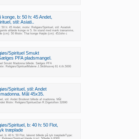
i konge, b: 50 h: 45 Andet,
tuel, stil: Asiati..
 50 h: 45 Andet, motiv: Religiøs/Spirituel, stil: Asiatisk
en gamle afdøde konge nr 5. fin stand med mørk træramme,
de (cm): 50 Motiv: Thai konge Højde (cm): 45John c
giøs/Spirituel Smukt
 Sælges PFA pladsmangel.
ituel Smukt Madonna billede. Sælges PFA
iv: Religiøs/SpirituelMalene J.Skibhusvej 61 4.th.5000
øs/Spirituel, stil: Andet
af madonna. Mål 45x35.
uel, stil: Andet Broderet billede af madonna. Mål
ndet Motiv: Religiøs/SpirituelJan R.Digetoften 32690
iøs/Spirituel, b: 40 h: 50 Flot,
tyk træplade
uel, b: 40 h: 50 Flot, lakeret billede på tyk træpladeType:
 Religiøs/Spirituel Højde (cm): 50helle h.8300