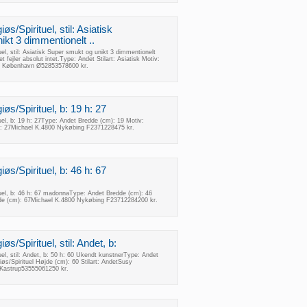
øs/Spirituel, stil: Asiatisk
kt 3 dimmentionelt ..
uel, stil: Asiatisk Super smukt og unikt 3 dimmentionelt
et fejler absolut intet.Type: Andet Stilart: Asiatisk Motiv:
100 København Ø52853578600 kr.
iøs/Spirituel, b: 19 h: 27
tuel, b: 19 h: 27Type: Andet Bredde (cm): 19 Motiv:
m): 27Michael K.4800 Nykøbing F2371228475 kr.
iøs/Spirituel, b: 46 h: 67
tuel, b: 46 h: 67 madonnaType: Andet Bredde (cm): 46
øjde (cm): 67Michael K.4800 Nykøbing F23712284200 kr.
øs/Spirituel, stil: Andet, b:
uel, stil: Andet, b: 50 h: 60 Ukendt kunstnerType: Andet
iøs/Spirituel Højde (cm): 60 Stilart: AndetSusy
 Kastrup53555061250 kr.