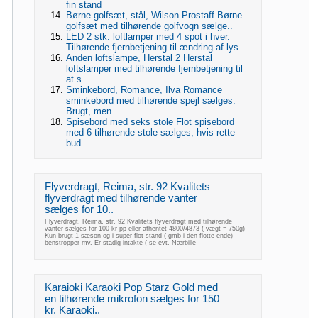
fin stand
Børne golfsæt, stål, Wilson Prostaff Børne
golfsæt med tilhørende golfvogn sælge..
LED 2 stk. loftlamper med 4 spot i hver.
Tilhørende fjernbetjening til ændring af lys..
Anden loftslampe, Herstal 2 Herstal
loftslamper med tilhørende fjernbetjening til
at s..
Sminkebord, Romance, Ilva Romance
sminkebord med tilhørende spejl sælges.
Brugt, men ..
Spisebord med seks stole Flot spisebord
med 6 tilhørende stole sælges, hvis rette
bud..
Flyverdragt, Reima, str. 92 Kvalitets
flyverdragt med tilhørende vanter
sælges for 10..
Flyverdragt, Reima, str. 92 Kvalitets flyverdragt med tilhørende
vanter sælges for 100 kr pp eller afhentet 4800/4873 ( vægt = 750g)
Kun brugt 1 sæson og i super flot stand ( gmb i den flotte ende)
benstropper mv. Er stadig intakte ( se evt. Nærbille
Karaioki Karaoki Pop Starz Gold med
en tilhørende mikrofon sælges for 150
kr. Karaoki..