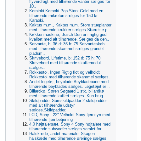
flyverdragt med tilhørende vanter sælges for
10..
Karaioki Karaoki Pop Starz Gold med en
tilhørende mikrofon sælges for 150 kr.
Karaoki..
Kaktus m.m., Kaktus m.m. Store stueplanter
med tilhørende krukker sælges.Størrelse p..
Køkkenmaskine, Bosch Den er i rigtig god
kvalitet med alt tilhørende. Sælges da den..
Servante, b: 36 d: 36 h: 75 Servanteskab
med tilhørende skammel sælges grundet
pladsm..
Skrivebord, Lifetime, b: 152 d: 75 h: 70
Skrivebord med tilhørende skuffemodul
sælges..
Rokkestol, Ingen Rigtig flot og velholdt
Rokkestol med tilhørende skammel sælges.
Andet legetøj, beyblade Beybladebane med
tilhørende beyblades sælges. Legetøjet er ..
Billardkø, Søren Søgaard 1 stk. billardkø
med tilhørende kuffert sælges. Kun brug..
Skildpadde, Sumskildpadder 2 skildpadder
med alt tilhørende udstyr
sælges.Skildpadder..
LCD, Sony , 22" Velholdt Sony fjernsyn med
tilhørende fjernbetjening
4.0 højttalersæt, Sony 4 Sony højtalere med
tilhørende subwoofer sælges samlet for..
Halskæde, andet materiale, Skagen
halskæde med tilhørende øreringe sælges.