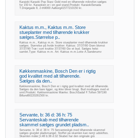
Karaioki Karaoki Pop Starz Gold med en tilhørende mikrofon sælges
for 150 kr. Karaokien er i en god stand.Produkt: KaraiokiSenada
T.Drejøgade 8, 2-th9000 Aalborg41577210150 kr.
Kaktus m.m., Kaktus m.m. Store
stueplanter med tilhørende krukker
sælges.Størrelse p..
Kaktus m.m., Kaktus m.m. Store stueplanter med tilhørende krukker
sælges. Størrelse på hvide krukker: Kaktus: 37/37/60 Grøn blomst
37/37/90 Træ i sort krukke 37/37/60 Giv et bud. Sælges helst
samlet.Type: Kaktus m.m. Art: Kaktus m.m.Lotte A.Sanderumv
Køkkenmaskine, Bosch Den er i rigtig
god kvalitet med alt tilhørende.
Sælges da den..
Køkkenmaskine, Bosch Den er i rigtig god kvalitet med alt tilhørende.
Sælges da den bare ligger, og ikke bliver brugt. Bud modtages med et
smil.Produkt: Køkkenmaskine Mærke: BoschSadaf F.Toften 597190
Billund60220261500 kr.
Servante, b: 36 d: 36 h: 75
Servanteskab med tilhørende
skammel sælges grundet pladsm..
Servante, b: 36 d: 36 h: 75 Servanteskab med tilhørende skammel
sælges grundet pladsmangel. Stoffet på skamlen kan nemt udskiftes.
Skamlen måler h:48 b:38 d:32 Skabet har den originale grå