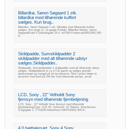
Billardkø, Søren Søgaard 1 stk.
billardkø med tilhørende kuffert
sælges. Kun brug..
Billardkø, Søren Søgaard 1 stk. billardkø med tilhørende kuffert
sælges. Kun brugt ca. 10 gange.Produkt: Billardkø Mærke: Søren
SøgaardEvald P.Jyllandsgade 24 4. mf7000 Fredericia428515361.000
kr.
Skildpadde, Sumskildpadder 2
skildpadder med alt tilhørende udstyr
sælges.Skildpadder..
Skildpadde, Sumskildpadder 2 skildpadder med alt tilhørende udstyr
sælges. Skildpadderne er ca 2,5 år gamle og sælges grundet
pladsmangel og mangel på tid og interesse. Med i prisen følger et
akvarium med bord på 250 liter med tilhørende pumpe, armat
LCD, Sony , 22" Velholdt Sony
fjernsyn med tilhørende fjernbetjening
LCD, Sony , 22" Velholdt Sony fjernsyn med tilhørende
fjernbetjeningType: LCD Str. (tommer): 22" Mærke: SonySimone
S.Egegade 2, 3 Th2200 København N407520931.800 kr.
4.0 højttalersæt, Sony 4 Sony