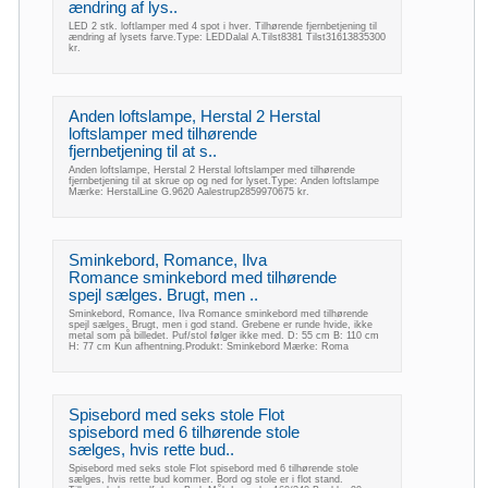
ændring af lys..
LED 2 stk. loftlamper med 4 spot i hver. Tilhørende fjernbetjening til
ændring af lysets farve.Type: LEDDalal A.Tilst8381 Tilst31613835300
kr.
Anden loftslampe, Herstal 2 Herstal
loftslamper med tilhørende
fjernbetjening til at s..
Anden loftslampe, Herstal 2 Herstal loftslamper med tilhørende
fjernbetjening til at skrue op og ned for lyset.Type: Anden loftslampe
Mærke: HerstalLine G.9620 Aalestrup2859970675 kr.
Sminkebord, Romance, Ilva
Romance sminkebord med tilhørende
spejl sælges. Brugt, men ..
Sminkebord, Romance, Ilva Romance sminkebord med tilhørende
spejl sælges. Brugt, men i god stand. Grebene er runde hvide, ikke
metal som på billedet. Puf/stol følger ikke med. D: 55 cm B: 110 cm
H: 77 cm Kun afhentning.Produkt: Sminkebord Mærke: Roma
Spisebord med seks stole Flot
spisebord med 6 tilhørende stole
sælges, hvis rette bud..
Spisebord med seks stole Flot spisebord med 6 tilhørende stole
sælges, hvis rette bud kommer. Bord og stole er i flot stand.