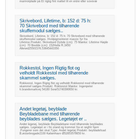
marmorplade på Et rigtig fint møbel til en entre eller sovevæ
Skrivebord, Lifetime, b: 152 d: 75 h:
70 Skrivebord med tilhørende
skuffemodul sælges..
Skrivebord, Lifetime, b: 152 d: 75 h: 70 Skrivebord med tilhørende
skuffemodul sælges. Hvidpigmenteret massiv fyr fra
Lifetime.Produkt: Skrivebord Dybde (cm): 75 Mærke: Lifetime Højde
(cm): 70 Bredde (cm): 152Hella R.3450
Allerød25501576,53645443350
Rokkestol, Ingen Rigtig flot og
velholdt Rokkestol med tilhørende
skammel sælges.
Rokkestol, Ingen Rigtig flot og velholdt Rokkestol med tilhørende
skammel sælges.Produkt: Rokkestol Mærke: Ingenpeter
h.brandsmarkvej 54180 Sorø51740390650 kr.
Andet legetøj, beyblade
Beybladebane med tilhørende
beyblades sælges. Legetøjet er ..
Andet legetøj, beyblade Beybladebane med tilhørende beyblades
sælges. Legetøjet er i fin stand og kommer fra et røgfrit hjem
.Fungerer som det skal.Type: Andet legetøj Produkt: beybladeIsad
B.østerbrogade2100 København Ø52853578650 kr.