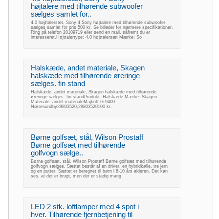
højtalere med tilhørende subwoofer
sælges samlet for..
4.0 højttalersæt, Sony 4 Sony højtalere med tilhørende subwoofer
sælges samlet for pris 500 kr. Se billeder for nærmere specifikationer.
Ring på telefon 20109719 eller send en mail, såfremt du er
interesseret.Højttalertype: 4.0 højttalersæt Mærke: So
Halskæde, andet materiale, Skagen
halskæde med tilhørende øreringe
sælges. fin stand
Halskæde, andet materiale, Skagen halskæde med tilhørende
øreringe sælges. fin standProdukt: Halskæde Mærke: Skagen
Materiale: andet materialeMajbritt G.9400
Nørresundby29803520,29803520100 kr.
Børne golfsæt, stål, Wilson Prostaff
Børne golfsæt med tilhørende
golfvogn sælge..
Børne golfsæt, stål, Wilson Prostaff Børne golfsæt med tilhørende
golfvogn sælges. Sættet består af en driver, en hybridkølle, tre jern
og en putter. Sættet er beregnet til børn i 8-10 års alderen. Det kan
ses, at det er brugt, men der er stadig mang
LED 2 stk. loftlamper med 4 spot i
hver. Tilhørende fjernbetjening til