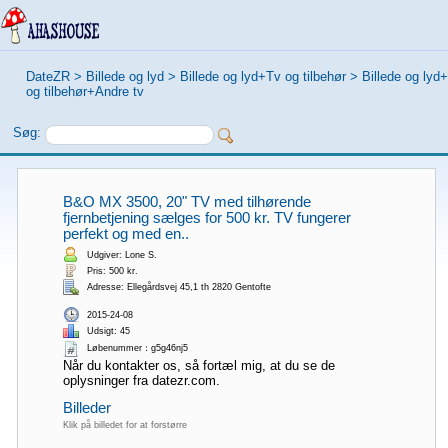
DateZR
>
Billede og lyd
>
Billede og lyd+Tv og tilbehør
>
Billede og lyd
og tilbehør+Andre tv
Søg:
B&O MX 3500, 20" TV med tilhørende
fjernbetjening sælges for 500 kr. TV fungerer
perfekt og med en..
Udgiver: Lone S.
Pris: 500 kr.
Adresse: Ellegårdsvej 45,1 th 2820 Gentofte
2015-24-08
Udsigt: 45
Løbenummer：g5g46nj5
Når du kontakter os, så fortæl mig, at du se de
oplysninger fra datezr.com.
Billeder
Klik på billedet for at forstørre