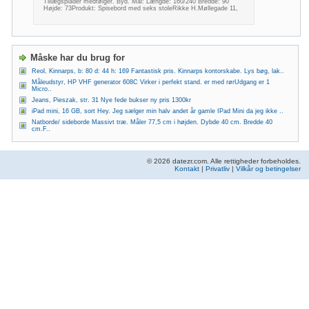
Tillægsplader medfølger. Byd. Mål: Længde: 160/240 Bredde: 90
Højde: 73Produkt: Spisebord med seks stoleRikke H.Møllegade 11,
Måske har du brug for
Reol, Kinnarps, b: 80 d: 44 h: 169 Fantastisk pris. Kinnarps kontorskabe. Lys bøg, lak..
Måleudstyr, HP VHF generator 608C Virker i perfekt stand. er med rørUdgang er 1
Micro..
Jeans, Pieszak, str. 31 Nye fede bukser ny pris 1300kr
iPad mini, 16 GB, sort Hey. Jeg sælger min halv andet år gamle IPad Mini da jeg ikke ..
Natborde/ sideborde Massivt træ. Måler 77,5 cm i højden. Dybde 40 cm. Bredde 40
cm.F..
© 2026 datezr.com. Alle rettigheder forbeholdes.
Kontakt
|
Privatliv
|
Vilkår og betingelser