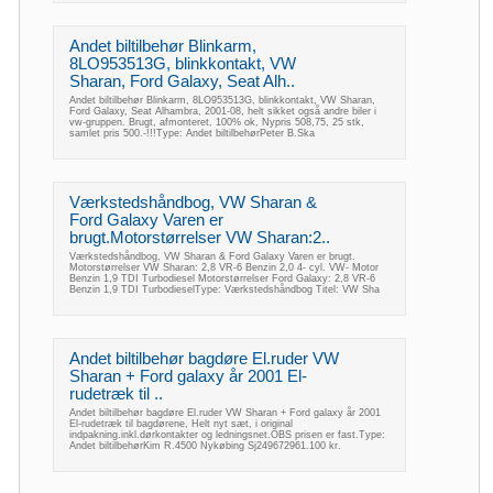
Andet biltilbehør Blinkarm,
8LO953513G, blinkkontakt, VW
Sharan, Ford Galaxy, Seat Alh..
Andet biltilbehør Blinkarm, 8LO953513G, blinkkontakt, VW Sharan,
Ford Galaxy, Seat Alhambra, 2001-08, helt sikket også andre biler i
vw-gruppen. Brugt, afmonteret, 100% ok, Nypris 508,75, 25 stk,
samlet pris 500.-!!!Type: Andet biltilbehørPeter B.Ska
Værkstedshåndbog, VW Sharan &
Ford Galaxy Varen er
brugt.Motorstørrelser VW Sharan:2..
Værkstedshåndbog, VW Sharan & Ford Galaxy Varen er brugt.
Motorstørrelser VW Sharan: 2,8 VR-6 Benzin 2,0 4- cyl. VW- Motor
Benzin 1,9 TDI Turbodiesel Motorstørrelser Ford Galaxy: 2,8 VR-6
Benzin 1,9 TDI TurbodieselType: Værkstedshåndbog Titel: VW Sha
Andet biltilbehør bagdøre El.ruder VW
Sharan + Ford galaxy år 2001 El-
rudetræk til ..
Andet biltilbehør bagdøre El.ruder VW Sharan + Ford galaxy år 2001
El-rudetræk til bagdørene, Helt nyt sæt, i original
indpakning.inkl.dørkontakter og ledningsnet.OBS prisen er fast.Type:
Andet biltilbehørKim R.4500 Nykøbing Sj249672961.100 kr.