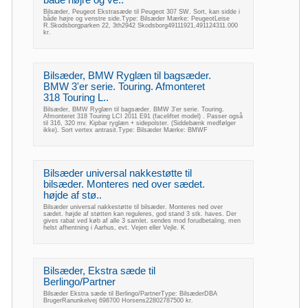
Bilsæder, Peugeot Ekstrasæde til Peugeot 307 SW. Sort, kan sidde i
både højre og venstre side.Type: Bilsæder Mærke: PeugeotLeise
R.Skodsborgparken 22, 3th2942 Skodsborg49111921,491124311.000
kr.
Bilsæder, BMW Ryglæn til bagsæder.
BMW 3'er serie. Touring. Afmonteret
318 Touring L..
Bilsæder, BMW Ryglæn til bagsæder. BMW 3'er serie. Touring.
Afmonteret 318 Touring LCI 2011 E91 (faceliftet model) . Passer også
til 316, 320 mv. Kipbar ryglæn + sidepolster. (Siddebænk medfølger
ikke). Sort vertex antrasit.Type: Bilsæder Mærke: BMWF
Bilsæder universal nakkestøtte til
bilsæder. Monteres ned over sædet.
højde af stø..
Bilsæder universal nakkestøtte til bilsæder. Monteres ned over
sædet. højde af støtten kan reguleres, god stand 3 stk. haves. Der
gives rabat ved køb af alle 3 samlet. sendes mod forudbetaling, men
helst afhentning i Aarhus, evt. Vejen eller Vejle. K
Bilsæder, Ekstra sæde til
Berlingo/Partner
Bilsæder Ekstra sæde til Berlingo/PartnerType: BilsæderDBA
BrugerRanunkelvej 698700 Horsens22802787500 kr.