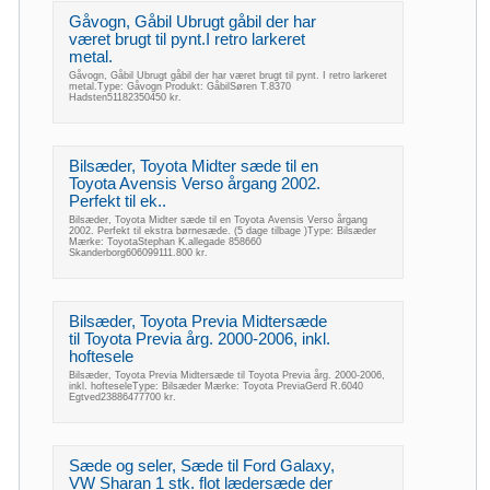
Gåvogn, Gåbil Ubrugt gåbil der har
været brugt til pynt.I retro larkeret
metal.
Gåvogn, Gåbil Ubrugt gåbil der har været brugt til pynt. I retro larkeret
metal.Type: Gåvogn Produkt: GåbilSøren T.8370
Hadsten51182350450 kr.
Bilsæder, Toyota Midter sæde til en
Toyota Avensis Verso årgang 2002.
Perfekt til ek..
Bilsæder, Toyota Midter sæde til en Toyota Avensis Verso årgang
2002. Perfekt til ekstra børnesæde. (5 dage tilbage )Type: Bilsæder
Mærke: ToyotaStephan K.allegade 858660
Skanderborg606099111.800 kr.
Bilsæder, Toyota Previa Midtersæde
til Toyota Previa årg. 2000-2006, inkl.
hoftesele
Bilsæder, Toyota Previa Midtersæde til Toyota Previa årg. 2000-2006,
inkl. hofteseleType: Bilsæder Mærke: Toyota PreviaGerd R.6040
Egtved23886477700 kr.
Sæde og seler, Sæde til Ford Galaxy,
VW Sharan 1 stk. flot lædersæde der