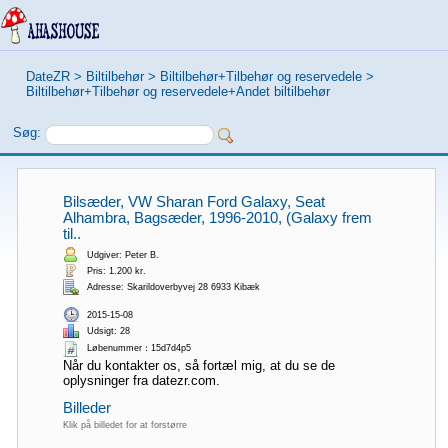
DateZR
>
Biltilbehør
>
Biltilbehør+Tilbehør og reservedele
>
Biltilbehør+Tilbehør og reservedele+Andet biltilbehør
Søg:
Bilsæder, VW Sharan Ford Galaxy, Seat
Alhambra, Bagsæder, 1996-2010, (Galaxy frem
til..
Udgiver: Peter B.
Pris: 1.200 kr.
Adresse: Skarildoverbyvej 28 6933 Kibæk
2015-15-08
Udsigt: 28
Løbenummer：15d7d4p5
Når du kontakter os, så fortæl mig, at du se de
oplysninger fra datezr.com.
Billeder
Klik på billedet for at forstørre