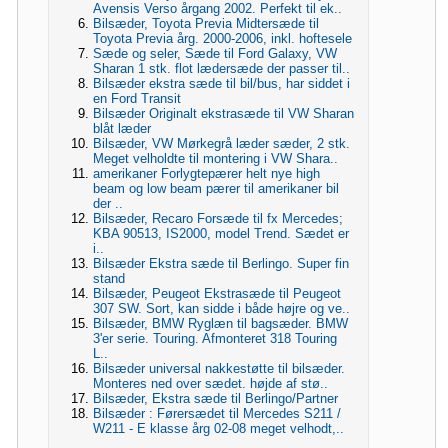
Avensis Verso årgang 2002. Perfekt til ek..
Bilsæder, Toyota Previa Midtersæde til
Toyota Previa årg. 2000-2006, inkl. hoftesele
Sæde og seler, Sæde til Ford Galaxy, VW
Sharan 1 stk. flot lædersæde der passer til..
Bilsæder ekstra sæde til bil/bus, har siddet i
en Ford Transit
Bilsæder Originalt ekstrasæde til VW Sharan
blåt læder
Bilsæder, VW Mørkegrå læder sæder, 2 stk.
Meget velholdte til montering i VW Shara..
amerikaner Forlygtepærer helt nye high
beam og low beam pærer til amerikaner bil
der ..
Bilsæder, Recaro Forsæde til fx Mercedes;
KBA 90513, IS2000, model Trend. Sædet er
i..
Bilsæder Ekstra sæde til Berlingo. Super fin
stand
Bilsæder, Peugeot Ekstrasæde til Peugeot
307 SW. Sort, kan sidde i både højre og ve..
Bilsæder, BMW Ryglæn til bagsæder. BMW
3'er serie. Touring. Afmonteret 318 Touring
L..
Bilsæder universal nakkestøtte til bilsæder.
Monteres ned over sædet. højde af stø..
Bilsæder, Ekstra sæde til Berlingo/Partner
Bilsæder : Førersædet til Mercedes S211 /
W211 - E klasse årg 02-08 meget velhodt,..