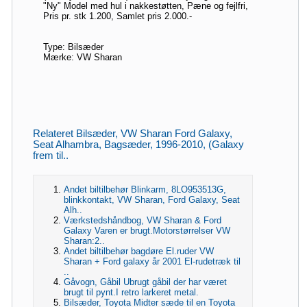
"Ny" Model med hul i nakkestøtten, Pæne og fejlfri,
Pris pr. stk 1.200, Samlet pris 2.000.-
Type: Bilsæder
Mærke: VW Sharan
Relateret Bilsæder, VW Sharan Ford Galaxy,
Seat Alhambra, Bagsæder, 1996-2010, (Galaxy
frem til..
Andet biltilbehør Blinkarm, 8LO953513G,
blinkkontakt, VW Sharan, Ford Galaxy, Seat
Alh..
Værkstedshåndbog, VW Sharan & Ford
Galaxy Varen er brugt.Motorstørrelser VW
Sharan:2..
Andet biltilbehør bagdøre El.ruder VW
Sharan + Ford galaxy år 2001 El-rudetræk til
..
Gåvogn, Gåbil Ubrugt gåbil der har været
brugt til pynt.I retro larkeret metal.
Bilsæder, Toyota Midter sæde til en Toyota