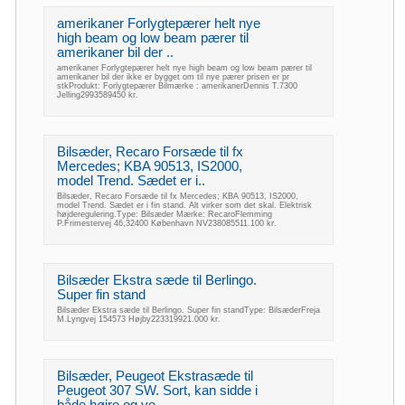
amerikaner Forlygtepærer helt nye
high beam og low beam pærer til
amerikaner bil der ..
amerikaner Forlygtepærer helt nye high beam og low beam pærer til
amerikaner bil der ikke er bygget om til nye pærer prisen er pr
stkProdukt: Forlygtepærer Bilmærke : amerikanerDennis T.7300
Jelling2993589450 kr.
Bilsæder, Recaro Forsæde til fx
Mercedes; KBA 90513, IS2000,
model Trend. Sædet er i..
Bilsæder, Recaro Forsæde til fx Mercedes; KBA 90513, IS2000,
model Trend. Sædet er i fin stand. Alt virker som det skal. Elektrisk
højderegulering.Type: Bilsæder Mærke: RecaroFlemming
P.Frimestervej 46,32400 København NV238085511.100 kr.
Bilsæder Ekstra sæde til Berlingo.
Super fin stand
Bilsæder Ekstra sæde til Berlingo. Super fin standType: BilsæderFreja
M.Lyngvej 154573 Højby223319921.000 kr.
Bilsæder, Peugeot Ekstrasæde til
Peugeot 307 SW. Sort, kan sidde i
både højre og ve..