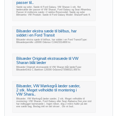
passer til..
Sæde og seler, Sæde til Ford Galaxy, VW Sharan 1 stk. flot
lædersæde der passer til VW Sharan, Ford Galaxy og Seat Alhambra.
Passer til midterste sæde i 2 række.Reservedel: Sæde og seler
Bilmærke: VW Produkt: Sæde til Ford Galaxy Model: SharanFrank K
Bilsæder ekstra sæde til bil/bus, har
siddet i en Ford Transit
Bilsæder ekstra sæde til bil/bus, har siddet i en Ford TransitType:
Bilsæderpernille i.å5000 Odense C24423314800 kr.
Bilsæder Originalt ekstrasæde til VW
Sharan blåt læder
Bilsæder Originalt ekstrasæde til VW Sharan blåt læderType:
BilsæderErika C.Bækken 126300 Gråsten273588321.850 kr.
Bilsæder, VW Mørkegrå læder sæder,
2 stk. Meget velholdte til montering i
VW Shara..
Bilsæder, VW Mørkegrå læder sæder, 2 stk. Meget velholdte til
montering i VW Sharan, Ford Galaxy eller Seat Alabama Den ene stol
har indbygget barnesæde i. Ingen ridser, dog 2 mikro huller på det
ene sæde bag. Beslag inkl en del skruer . Giv et bud..