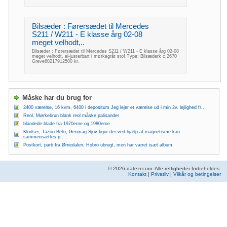
Bilsæder : Førersædet til Mercedes
S211 / W211 - E klasse årg 02-08
meget velhodt,..
Bilsæder : Førersædet til Mercedes S211 / W211 - E klasse årg 02-08
meget velhodt, el-justerbart i mørkegråt stof.Type: Bilsæderk c.2670
Greve60217912500 kr.
Måske har du brug for
2400 værelse, 16 kvm, 6400 i depositum Jeg lejer et værelse ud i min 2v. lejlighed fr..
Reol, Mørkebrun blank reol måske palisander
blandede blade fra 1970erne og 1980erne
Klodser, Tazoo Beto, Geomag Sjov figur der ved hjælp af magnetisme kan
sammensættes p..
Postkort, parti fra Ørnedalen, Hobro ubrugt, men har været isæt album
© 2026 datezr.com. Alle rettigheder forbeholdes.
Kontakt
|
Privatliv
|
Vilkår og betingelser