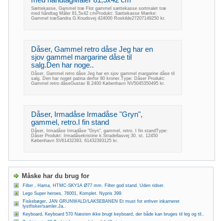
Sættekasse, Gammel træ Flot gammel sættekasse sortmalet træ
med håndtag Måler 81,5x42 cmProdukt: Sættekasse Mærke:
Gammel træSandra G.Knudsvej 424000 Roskilde27207149250 kr.
Dåser, Gammel retro dåse Jeg har en
sjov gammel margarine dåse til
salg.Den har noge..
Dåser, Gammel retro dåse Jeg har en sjov gammel margarine dåse til
salg. Den har noget patina derfor 80 kroner.Type: Dåser Produkt:
Gammel retro dåseGustav B.2400 København NV5045350495 kr.
Dåser, Irmadåse Irmadåse "Gryn",
gammel, retro.I fin stand
Dåser, Irmadåse Irmadåse "Gryn", gammel, retro. I fin standType:
Dåser Produkt: Irmadåsekristine k.Stradellasvej 30. st. 12450
København SV61432393, 61432393125 kr.
Måske har du brug for
Filter , Hama, HTMC-SKY1A Ø77 mm. Filter god stand. Uden ridser.
Lego Super heroes, 76001, Komplet. Nypris 399
Fiskebøger, JAN GRUNWALD/LAKSEBANEN Et must for enhver inkarneret
lystfisker/samler.Ja..
Keyboard, Keyboard 570 Næsten ikke brugt keyboard, der både kan bruges til leg og til..