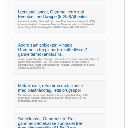
Lænestol, andet, Gammel retro stol
Eventuel med tæppe (kr250)Afhentes
Lænestol, andet, Gammel retro stol Eventuel med tæppe (kr250)
AfhentesProdukt: Lænestol Mærke: Gammel retro stol Materiale:
andetAnny K.Brøndumsgade 207800 Skive20479098375 kr.
Andre samleobjekter, Vintage
Gammel retro picnic trækuffertMed 2
gamle termokander.Fra..
Andre samleobjekter, Vintage Gammel retro picnic trækuffert Med 2
gamle termokander. Fra 1950 erne Kopperne er nye Sælges
samlet.Type: Andre samleobjekter Produkt: Vintagesøren b.8300
Odder20218582400 kr.
Metalkasse, retro brun metalkasse
med plasthåndtag, lette brugsspor
Metalkasse, retro brun metalkasse med plasthåndtag, lette
brugssporProdukt: Metalkasse Mærke: retroAnne B.2700
Brønshøj6166867550 kr.
Sættekasse, Gammel træ Flot
gammel sættekasse sortmalet træ
med håndtagMåler 81,5x42 cm