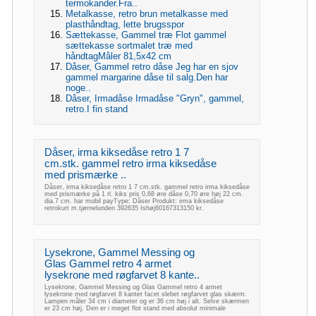
termokander.Fra..
Metalkasse, retro brun metalkasse med
plasthåndtag, lette brugsspor
Sættekasse, Gammel træ Flot gammel
sættekasse sortmalet træ med
håndtagMåler 81,5x42 cm
Dåser, Gammel retro dåse Jeg har en sjov
gammel margarine dåse til salg.Den har
noge..
Dåser, Irmadåse Irmadåse "Gryn", gammel,
retro.I fin stand
Dåser, irma kiksedåse retro 1 7
cm.stk. gammel retro irma kiksedåse
med prismærke ..
Dåser, irma kiksedåse retro 1 7 cm.stk. gammel retro irma kiksedåse
med prismærke på 1 rl. kiks pris 0,68 øre dåse 0,70 øre høj 22 cm.
dia.7 cm. har mobil payType: Dåser Produkt: irma kiksedåse
retrokurt m.tjørnelunden 392635 Ishøj60167313150 kr.
Lysekrone, Gammel Messing og
Glas Gammel retro 4 armet
lysekrone med røgfarvet 8 kante..
Lysekrone, Gammel Messing og Glas Gammel retro 4 armet
lysekrone med røgfarvet 8 kantet facet slebet røgfarvet glas skærm.
Lampen måler 34 cm i diameter og er 36 cm høj i alt. Selve skærmen
er 23 cm høj. Den er i meget flot stand med absolut minimale