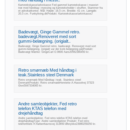
Kartotekskasse/arkivkasse Fed gammel kartotekskasse i massivt
træ med håndtag i messing og kartoteksholder i skuffen. Stammer fra
et advokatkontor. Mål: Højde: 16,5 cm. Bredde: 41 cm. Længde:
20,5 cm. Funkyliving.dkProdukt: Kartotekskasse/arkivkasseJ
Badevægt, Ginge Gammel retro.
badevægt.Renoveret med sort
gummi-belægning. (origialt..
Badevægt, Ginge Gammel retro. badevægt. Renoveret med sort
gummi-belægning. (origialt var der kork-belægning på)Produkt:
Badevægt Mærke: GingeCarl O.9600 Aars20562380450 kr.
Retro smørnæb Med håndtag i
teak.Stainless steel Denmark
Retro smørnæb Med håndtag i teak. Stainless steel
DenmarkProdukt: Retro smørnæbHenriette A.Hasselvej 37323
Give5047334065 kr.
Andre samleobjekter, Fed retro
telefon KTAS telefon med
drejehåndtag
Andre samleobjekter, Fed retro telefon KTAS telefon med
drejehåndtagType: Andre samleobjekter Produkt: Fed retro
telefonNiels H.Københavnsvej 313650 Ølstykke23980259250 kr.