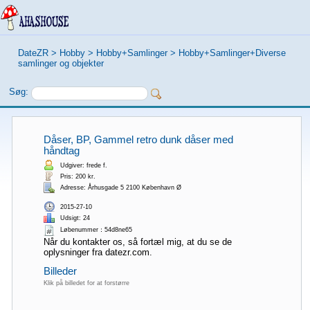
DateZR
>
Hobby
>
Hobby+Samlinger
>
Hobby+Samlinger+Diverse
samlinger og objekter
Søg:
Dåser, BP, Gammel retro dunk dåser med
håndtag
Udgiver: frede f.
Pris: 200 kr.
Adresse: Århusgade 5 2100 København Ø
2015-27-10
Udsigt: 24
Løbenummer：54d8ne65
Når du kontakter os, så fortæl mig, at du se de
oplysninger fra datezr.com.
Billeder
Klik på billedet for at forstørre