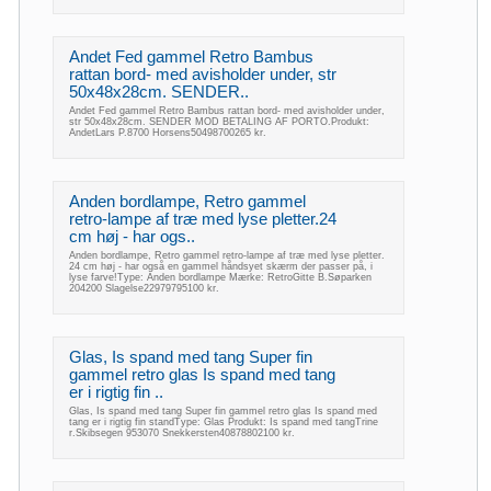
Andet Fed gammel Retro Bambus
rattan bord- med avisholder under, str
50x48x28cm. SENDER..
Andet Fed gammel Retro Bambus rattan bord- med avisholder under,
str 50x48x28cm. SENDER MOD BETALING AF PORTO.Produkt:
AndetLars P.8700 Horsens50498700265 kr.
Anden bordlampe, Retro gammel
retro-lampe af træ med lyse pletter.24
cm høj - har ogs..
Anden bordlampe, Retro gammel retro-lampe af træ med lyse pletter.
24 cm høj - har også en gammel håndsyet skærm der passer på, i
lyse farve!Type: Anden bordlampe Mærke: RetroGitte B.Søparken
204200 Slagelse22979795100 kr.
Glas, Is spand med tang Super fin
gammel retro glas Is spand med tang
er i rigtig fin ..
Glas, Is spand med tang Super fin gammel retro glas Is spand med
tang er i rigtig fin standType: Glas Produkt: Is spand med tangTrine
r.Skibsegen 953070 Snekkersten40878802100 kr.