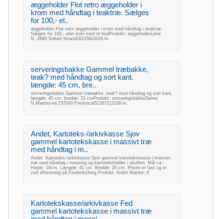
æggeholder Flot retro æggeholder i
krom med håndtag i teaktræ. Sælges
for 100,- el..
æggeholder Flot retro æggeholder i krom med håndtag i teaktræ.
Sælges for 100,- eller kom med et budProdukt: æggeholderLene
N.-2680 Solrød Strand28155613100 kr.
serveringsbakke Gammel træbakke,
teak? med håndtag og sort kant.
længde: 45 cm, bre..
serveringsbakke Gammel træbakke, teak? med håndtag og sort kant.
længde: 45 cm, bredde: 31 cmProdukt: serveringsbakkeSanne
N.Martinsvej 237000 Fredericia51267212100 kr.
Andet, Kartoteks-/arkivkasse Sjov
gammel kartotekskasse i massivt træ
med håndtag i m..
Andet, Kartoteks-/arkivkasse Sjov gammel kartotekskasse i massivt
træ med håndtag i messing og kartoteksholder i skuffen. Mål ca.:
Højde: 16cm. Længde: 41 cm. Bredde: 20 cm. Prisen er fast og er
ved afhentning på Frederiksberg.Produkt: Andet Mærke: K
Kartotekskasse/arkivkasse Fed
gammel kartotekskasse i massivt træ
med håndtag i messi..