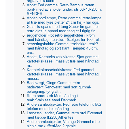
røgfarvet 8 kante..
Andet Fed gammel Retro Bambus rattan
bord- med avisholder under, str 50x48x28cm.
SENDER..
Anden bordlampe, Retro gammel retro-lampe
af træ med lyse pletter.24 cm høj - har ogs..
Glas, Is spand med tang Super fin gammel
retro glas Is spand med tang er i rigtig fin ..
æggeholder Flot retro æggeholder i krom
med håndtag i teaktræ. Sælges for 100,- el..
serveringsbakke Gammel træbakke, teak?
med håndtag og sort kant. længde: 45 cm,
bre..
Andet, Kartoteks-/arkivkasse Sjov gammel
kartotekskasse i massivt træ med håndtag i
m..
Kartotekskasse/arkivkasse Fed gammel
kartotekskasse i massivt træ med håndtag i
messi..
Badevægt, Ginge Gammel retro.
badevægt.Renoveret med sort gummi-
belægning. (origialt..
Retro smørnæb Med håndtag i
teak.Stainless steel Denmark
Andre samleobjekter, Fed retro telefon KTAS
telefon med drejehåndtag
Lænestol, andet, Gammel retro stol Eventuel
med tæppe (kr250)Afhentes
Andre samleobjekter, Vintage Gammel retro
picnic trækuffertMed 2 gamle