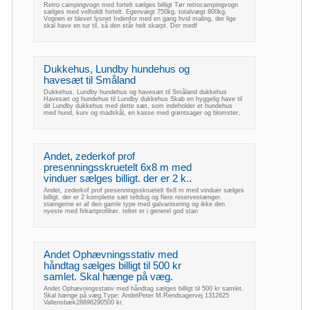
Retro campingvogn med fortelt sælges billigt Tør retrocampingvogn
sælges med velholdt fortelt. Egenvægt 750kg, totalvægt 800kg.
Vognen er blevet lysnet Indenfor med en gang hvid maling, der lige
skal have en tur til, så den står helt skarpt. Der medf
Dukkehus, Lundby hundehus og
havesæt til Småland
Dukkehus, Lundby hundehus og havesæt til Småland dukkehus
Havesæt og hundehus til Lundby dukkehus Skab en hyggelig have til
dit Lundby dukkehus med dette sæt, som indeholder et hundehus
med hund, kurv og madskål, en kasse med grøntsager og blomster,
Andet, zederkof prof
presenningsskruetelt 6x8 m med
vinduer sælges billigt. der er 2 k..
Andet, zederkof prof presenningsskruetelt 6x8 m med vinduer sælges
billigt. der er 2 komplette sæt teltdug og flere reservestænger.
stængerne er af den gamle type med galvanisering og ikke den
nyeste med firkartprofilrør. teltet er i generel god stan
Andet Ophævningsstativ med
håndtag sælges billigt til 500 kr
samlet. Skal hænge på væg.
Andet Ophævningsstativ med håndtag sælges billigt til 500 kr samlet.
Skal hænge på væg.Type: AndetPeter M.Rendsagervej 1312625
Vallensbæk28696290500 kr.