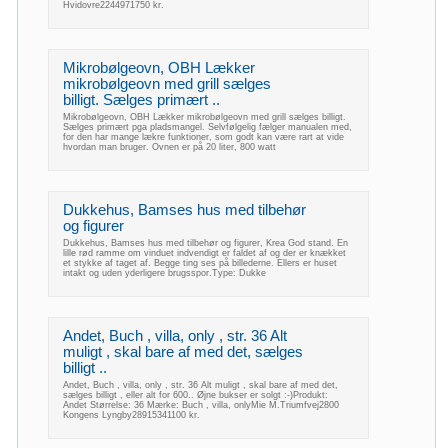
Hvidovre2244971750 kr.
Mikrobølgeovn, OBH Lækker
mikrobølgeovn med grill sælges
billigt. Sælges primært ..
Mikrobølgeovn, OBH Lækker mikrobølgeovn med grill sælges billigt.
Sælges primært pga pladsmangel. Selvfølgelig fælger manualen med,
for den har mange lækre funktioner, som godt kan være rart at vide
hvordan man bruger. Ovnen er på 20 liter, 800 watt
Dukkehus, Bamses hus med tilbehør
og figurer
Dukkehus, Bamses hus med tilbehør og figurer, Krea God stand. En
lille rød ramme om vinduet indvendigt er faldet af og der er knækket
et stykke af taget af. Begge ting ses på billederne. Ellers er huset
intakt og uden yderligere brugsspor.Type: Dukke
Andet, Buch , villa, only , str. 36 Alt
muligt , skal bare af med det, sælges
billigt ..
Andet, Buch , villa, only , str. 36 Alt muligt , skal bare af med det,
sælges billigt , eller alt for 600.. Øjne bukser er solgt :-)Produkt:
Andet Størrelse: 36 Mærke: Buch , villa, onlyMie M.Triumfvej2800
Kongens Lyngby28915341100 kr.