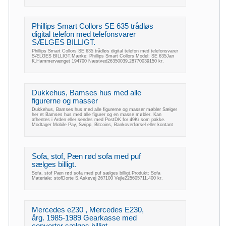
Phillips Smart Collors SE 635 trådløs
digital telefon med telefonsvarer
SÆLGES BILLIGT.
Phillips Smart Collors SE 635 trådløs digital telefon med telefonsvarer
SÆLGES BILLIGT.Mærke: Phillips Smart Collors Model: SE 635Jan
K.Hammervænget 194700 Næstved26350039,28770039150 kr.
Dukkehus, Bamses hus med alle
figurerne og masser
Dukkehus, Bamses hus med alle figurerne og masser møbler Sælger
her et Bamses hus med alle figurer og en masse møbler. Kan
afhentes i Arden eller sendes med PostDK for 49Kr som pakke.
Modtager Mobile Pay, Swipp, Bitcoins, Bankoverførsel eller kontant
Sofa, stof, Pæn rød sofa med puf
sælges billigt.
Sofa, stof Pæn rød sofa med puf sælges billigt.Produkt: Sofa
Materiale: stofDorte S.Askevej 267100 Vejle225605711.400 kr.
Mercedes e230 , Mercedes E230,
årg. 1985-1989 Gearkasse med
converter sælges billigt ..