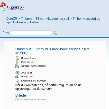
DateZR
>
Til børn
>
Til børn+Legetøj og spil
>
Til børn+Legetøj og
spil+Dukker og tilbehør
Søg:
Dukkehus Lundby hus med have sælges billigt
kr. 500,-
Udgiver: lene m.
Pris: 500 kr.
Adresse: 4100 Ringsted
2015-01-11
Udsigt: 297
Løbenummer：5k20ep65
Når du kontakter os, så fortæl mig, at du se de
oplysninger fra datezr.com.
Billeder
Klik på billedet for at forstørre