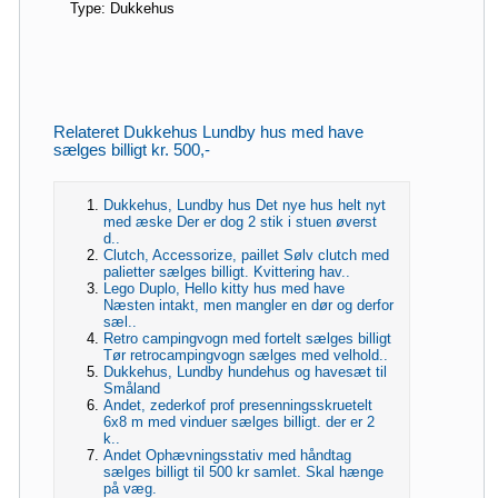
Type: Dukkehus
Relateret Dukkehus Lundby hus med have
sælges billigt kr. 500,-
Dukkehus, Lundby hus Det nye hus helt nyt
med æske Der er dog 2 stik i stuen øverst
d..
Clutch, Accessorize, paillet Sølv clutch med
palietter sælges billigt. Kvittering hav..
Lego Duplo, Hello kitty hus med have
Næsten intakt, men mangler en dør og derfor
sæl..
Retro campingvogn med fortelt sælges billigt
Tør retrocampingvogn sælges med velhold..
Dukkehus, Lundby hundehus og havesæt til
Småland
Andet, zederkof prof presenningsskruetelt
6x8 m med vinduer sælges billigt. der er 2
k..
Andet Ophævningsstativ med håndtag
sælges billigt til 500 kr samlet. Skal hænge
på væg.