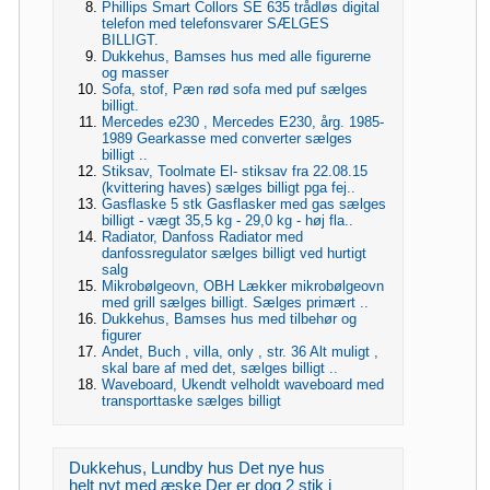
Phillips Smart Collors SE 635 trådløs digital
telefon med telefonsvarer SÆLGES
BILLIGT.
Dukkehus, Bamses hus med alle figurerne
og masser
Sofa, stof, Pæn rød sofa med puf sælges
billigt.
Mercedes e230 , Mercedes E230, årg. 1985-
1989 Gearkasse med converter sælges
billigt ..
Stiksav, Toolmate El- stiksav fra 22.08.15
(kvittering haves) sælges billigt pga fej..
Gasflaske 5 stk Gasflasker med gas sælges
billigt - vægt 35,5 kg - 29,0 kg - høj fla..
Radiator, Danfoss Radiator med
danfossregulator sælges billigt ved hurtigt
salg
Mikrobølgeovn, OBH Lækker mikrobølgeovn
med grill sælges billigt. Sælges primært ..
Dukkehus, Bamses hus med tilbehør og
figurer
Andet, Buch , villa, only , str. 36 Alt muligt ,
skal bare af med det, sælges billigt ..
Waveboard, Ukendt velholdt waveboard med
transporttaske sælges billigt
Dukkehus, Lundby hus Det nye hus
helt nyt med æske Der er dog 2 stik i