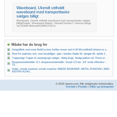
Waveboard, Ukendt velholdt
waveboard med transporttaske
sælges billigt
Waveboard, Ukendt velholdt waveboard med transporttaske sælges
billigtProdukt: Waveboard Mærke: UkendtChristina C.Herman Bangs
Vej 323460 Birkerød51328417150 kr.
Måske har du brug for
Koi/guldfisk med mere MultiCyclone forfilter renser ned til 40 MicronMultiCyklonen er e..
Reol Fin teaktræs reol, med skydelåger i glas i bunden.Højde 93, længde 80, dybde 2..
Trappestige Trappe til campingvogn sælges. Aldrig brugt. Stadig pakket ind. Prisen er ..
Ekspansionsbeholder 12 L ekspansionsbeholder, fortryk 0,5 bar. 3/4" studs.Afhentes i
Tå..
Andet, smede maskiner smede maskiner SMEDE MASKINER,-METAL RUNDSAV ( MED
EKSTRA KLING..
© 2026 datezr.com. Alle rettigheder forbeholdes.
Kontakt
|
Privatliv
|
Vilkår og betingelser