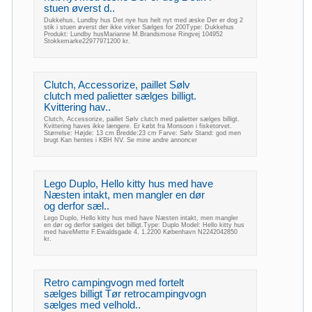
stuen øverst d..
Dukkehus, Lundby hus Det nye hus helt nyt med æske Der er dog 2
stik i stuen øverst der ikke virker Sælges for 200Type: Dukkehus
Produkt: Lundby husMarianne M.Brandsmose Ringvej 104952
Stokkemarke22977971200 kr.
Clutch, Accessorize, paillet Sølv
clutch med palietter sælges billigt.
Kvittering hav..
Clutch, Accessorize, paillet Sølv clutch med palietter sælges billigt.
Kvittering haves ikke længere. Er købt fra Monsoon i fisketorvet.
Størrelse: Højde: 13 cm Bredde:23 cm Farve: Sølv Stand: god men
brugt Kan hentes i KBH NV. Se mine andre annoncer
Lego Duplo, Hello kitty hus med have
Næsten intakt, men mangler en dør
og derfor sæl..
Lego Duplo, Hello kitty hus med have Næsten intakt, men mangler
en dør og derfor sælges det billigt.Type: Duplo Model: Hello kitty hus
med haveMette F.Ewaldsgade 4, 1.2200 København N2242042850
kr.
Retro campingvogn med fortelt
sælges billigt Tør retrocampingvogn
sælges med velhold..