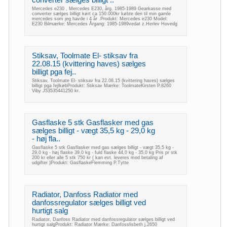
Mercedes e230 , Mercedes E230, årg. 1985-1989 Gearkasse med
converter sælges billigt kørt ca 150.000kr købte den til min gamle
mercedes som jeg havde i 4 år .Produkt: Mercedes e230 Model:
E230 Bilmærke: Mercedes Årgang: 1985-1989vedat z.Herlev Hovedg
Stiksav, Toolmate El- stiksav fra
22.08.15 (kvittering haves) sælges
billigt pga fej..
Stiksav, Toolmate El- stiksav fra 22.08.15 (kvittering haves) sælges
billigt pga fejlkøbProdukt: Stiksav Mærke: ToolmateKirsten P.8260
Viby J53535441250 kr.
Gasflaske 5 stk Gasflasker med gas
sælges billigt - vægt 35,5 kg - 29,0 kg
- høj fla..
Gasflaske 5 stk Gasflasker med gas sælges billigt - vægt 35,5 kg -
29,0 kg - høj flaske 39,0 kg - fuld flaske 44,0 kg - 35,0 kg Pris pr stk
200 kr eller alle 5 stk 750 kr ( kan evt. leveres mod betaling af
udgifter )Produkt: GasflaskeFlemming P.Tytte
Radiator, Danfoss Radiator med
danfossregulator sælges billigt ved
hurtigt salg
Radiator, Danfoss Radiator med danfossregulator sælges billigt ved
hurtigt salgProdukt: Radiator Mærke: Danfosslisbeth j.2650