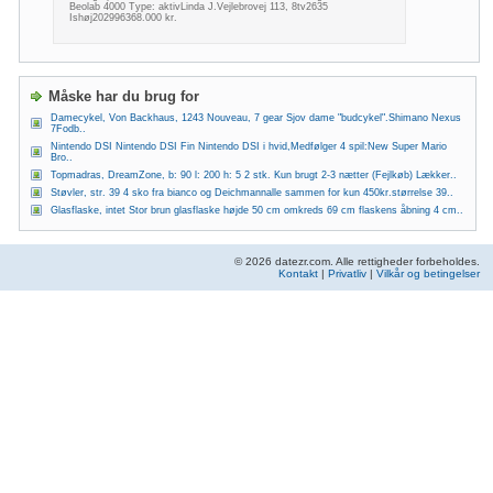
Beolab 4000 Type: aktivLinda J.Vejlebrovej 113, 8tv2635
Ishøj202996368.000 kr.
Måske har du brug for
Damecykel, Von Backhaus, 1243 Nouveau, 7 gear Sjov dame "budcykel".Shimano Nexus
7Fodb..
Nintendo DSI Nintendo DSI Fin Nintendo DSI i hvid,Medfølger 4 spil:New Super Mario
Bro..
Topmadras, DreamZone, b: 90 l: 200 h: 5 2 stk. Kun brugt 2-3 nætter (Fejlkøb) Lækker..
Støvler, str. 39 4 sko fra bianco og Deichmannalle sammen for kun 450kr.størrelse 39..
Glasflaske, intet Stor brun glasflaske højde 50 cm omkreds 69 cm flaskens åbning 4 cm..
© 2026 datezr.com. Alle rettigheder forbeholdes.
Kontakt
|
Privatliv
|
Vilkår og betingelser