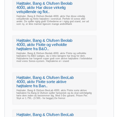
Højttaler, Bang & Olufsen Beolab
4000, aktiv Har disse virkelig
velspillende og flot..
Højttaler, Bang & Olufsen Beolab 4000, aktiv Har disse virkelig
velspillende og flotte højtalere i overskud. Perfekt til sonos eller
andet. De spiller rigtig godt! Enhederne er i rigtig god stand, ser ud
som ny, er ikke mørnet ligesom mange andreMærk
Højttaler, Bang & Olufsen Beolab
4000, aktiv Flotte og velholdte
højttalere fra B&O..
Højttaler, Bang & Olufsen Beolab 4000, aktiv Flotte og velholdte
højttalere fra B&O sælges, da vi ikke længere har brug for dem.
Højttalerne har fungeret super godt som aktive højttalere i forbindelse
med vores Sonos-system. Højttalerne er i stand
Højttaler, Bang & Olufsen BeoLab
4000, aktiv Flotte sorte aktive
højttalere fra Ban..
Højttaler, Bang & Olufsen BeoLab 4000, aktiv Flotte sorte aktive
højttalere fra Bang & Olufsen spiller fantastisk og du skal selvfølgelig
høre dem inden du bestemmer dig. Med 3-års garanti. Prisen Per.
Styk er 1.750,- (3.500,- for begge).De fremst
Højttaler, Bang & Olufsen BeoLab