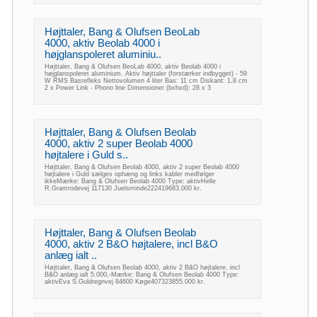
Højttaler, Bang & Olufsen BeoLab
4000, aktiv Beolab 4000 i
højglanspoleret aluminiu..
Højttaler, Bang & Olufsen BeoLab 4000, aktiv Beolab 4000 i
højglanspoleret aluminium. Aktiv højttaler (forstærker indbygget) - 59
W RMS Basrefleks Nettovolumen 4 liter Bas: 11 cm Diskant: 1,8 cm
2 x Power Link - Phono line Dimensioner (bxhxd): 28 x 3
Højttaler, Bang & Olufsen Beolab
4000, aktiv 2 super Beolab 4000
højtalere i Guld s..
Højttaler, Bang & Olufsen Beolab 4000, aktiv 2 super Beolab 4000
højtalere i Guld sælges ophæng og links kabler medfølger
ikkeMærke: Bang & Olufsen Beolab 4000 Type: aktivHelle
R.Gramrodevej 117130 Juelsminde222419683.000 kr.
Højttaler, Bang & Olufsen Beolab
4000, aktiv 2 B&O højtalere, incl B&O
anlæg ialt ..
Højttaler, Bang & Olufsen Beolab 4000, aktiv 2 B&O højtalere, incl
B&O anlæg ialt 5.000,-Mærke: Bang & Olufsen Beolab 4000 Type:
aktivEva S.Guldregnvej 84600 Køge407323855.000 kr.