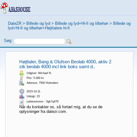
DateZR
>
Billede og lyd
>
Billede og lyd+Hi-fi og tilbehør
>
Billede og
lyd+Hi-fi og tilbehør+Højttalere hi-fi
Søg:
Højttaler, Bang & Olufsen Beolab 4000, aktiv 2
stk beolab 4000 incl link boks samt d..
Udgiver: Michael N.
Pris: 5.000 kr.
Adresse: 7500 Holstebro
2015-10-11
Udsigt: 23
Løbenummer：5gk7q479
Når du kontakter os, så fortæl mig, at du se de
oplysninger fra datezr.com.