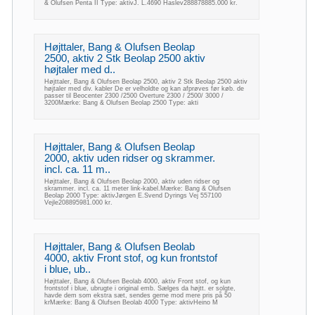
& Olufsen Penta II Type: aktivJ. L.4690 Haslev288878885.000 kr.
Højttaler, Bang & Olufsen Beolap
2500, aktiv 2 Stk Beolap 2500 aktiv
højtaler med d..
Højttaler, Bang & Olufsen Beolap 2500, aktiv 2 Stk Beolap 2500 aktiv
højtaler med div. kabler De er velholdte og kan afprøves før køb. de
passer til Beocenter 2300 /2500 Overture 2300 / 2500/ 3000 /
3200Mærke: Bang & Olufsen Beolap 2500 Type: akti
Højttaler, Bang & Olufsen Beolap
2000, aktiv uden ridser og skrammer.
incl. ca. 11 m..
Højttaler, Bang & Olufsen Beolap 2000, aktiv uden ridser og
skrammer. incl. ca. 11 meter link-kabel.Mærke: Bang & Olufsen
Beolap 2000 Type: aktivJørgen E.Svend Dyrings Vej 557100
Vejle208895981.000 kr.
Højttaler, Bang & Olufsen Beolab
4000, aktiv Front stof, og kun frontstof
i blue, ub..
Højttaler, Bang & Olufsen Beolab 4000, aktiv Front stof, og kun
frontstof i blue, ubrugte i original emb. Sælges da højtt. er solgte,
havde dem som ekstra sæt, sendes gerne mod mere pris på 50
krMærke: Bang & Olufsen Beolab 4000 Type: aktivHeino M