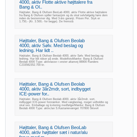
4000, aktiv Flotte aktive højttalere fra
Bang & Ol..
Højttaler, Bang & Olufsen BeoLab 4000, aktiv Flotte aktive højttalere
fra Bang & Olufsen spiller fantastisk og du skal selvfølgelig høre dem
inden du bestemmer dig. Med 3-års garanti. Prisen Per. Styk er
1.750,- (Kr. 3.500,- for begge). De fremstå
Højttaler, Bang & Olufsen Beolab
4000, aktiv Sølv. Med beslag og
ledning. Har lidt ..
Højttaler, Bang & Olufsen Beolab 4000, aktiv Sølv. Med beslag og
ledning. Har lidt ridser på ende. ModelfotoMærke: Bang & Olufsen
Beolab 4000 Type: aktivlasse r.vester altanvej 88900 Randers
C233582352.700 kr.
Højttaler, Bang & Olufsen Beolab
4000, aktiv 3år2mdr, sort, indbygget
ICE-power for..
Højttaler, Bang & Olufsen Beolab 4000, aktiv 3år2mdr, sort,
indbygget ICE-power forstærker. Med vægbeslag, meget velholdte og
skal ses. Emballage og kvitering medfølgerMærke: Bang & Olufsen
Beolab 4000 Type: aktivJan S.Kastanievænget 707800 Skive4
Højttaler, Bang & Olufsen BeoLab
4000, aktiv højttaler sæt i natur/alu