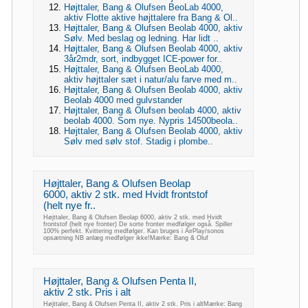
Højttaler, Bang & Olufsen BeoLab 4000,
aktiv Flotte aktive højttalere fra Bang & Ol..
Højttaler, Bang & Olufsen Beolab 4000, aktiv
Sølv. Med beslag og ledning. Har lidt ..
Højttaler, Bang & Olufsen Beolab 4000, aktiv
3år2mdr, sort, indbygget ICE-power for..
Højttaler, Bang & Olufsen BeoLab 4000,
aktiv højttaler sæt i natur/alu farve med m..
Højttaler, Bang & Olufsen Beolab 4000, aktiv
Beolab 4000 med gulvstander
Højttaler, Bang & Olufsen beolab 4000, aktiv
beolab 4000. Som nye. Nypris 14500beola..
Højttaler, Bang & Olufsen Beolab 4000, aktiv
Sølv med sølv stof. Stadig i plombe..
Højttaler, Bang & Olufsen Beolap
6000, aktiv 2 stk. med Hvidt frontstof
(helt nye fr..
Højttaler, Bang & Olufsen Beolap 6000, aktiv 2 stk. med Hvidt
frontstof (helt nye fronter) De sorte fronter medfølger også. Spiller
100% perfekt. Kvittering medfølger. Kan bruges i AirPlay/sonos
opsætning NB anlæg medfølger ikke!Mærke: Bang & Oluf
Højttaler, Bang & Olufsen Penta II,
aktiv 2 stk. Pris i alt
Højttaler, Bang & Olufsen Penta II, aktiv 2 stk. Pris i altMærke: Bang