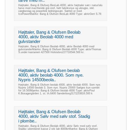
farve med m..
Højttaler, Bang & Olufsen BeoLab 4000, aktiv højttaler sæt i natur/alu
farve med macthende grå stof, helt fabriksnye og ubrugte, inkl.
vægbeslag og powerlink ledningssæt. Sættet er med
IcePowerMærke: Bang & Olufsen BeoLab 4000 Type: aktivGert S.76
Højttaler, Bang & Olufsen Beolab
4000, aktiv Beolab 4000 med
gulvstander
Højttaler, Bang & Olufsen Beolab 4000, aktiv Beolab 4000 med
gulvstanderMærke: Bang & Olufsen Beolab 4000 Type: aktivThomas
S.under kastanien 427500 Holstebro227716544.500 kr.
Højttaler, Bang & Olufsen beolab
4000, aktiv beolab 4000. Som nye.
Nypris 14500beola..
Højttaler, Bang & Olufsen beolab 4000, aktiv beolab 4000. Som nye.
Nypris 14500 beolab 3. Som nye. Nypris 25000 Sælges kun samlet
for 16.500Mærke: Bang & Olufsen beolab 4000 Type: aktivPoul
K.Bosagergården 1, st. th.6400 Sønderborg3171153816.500 k
Højttaler, Bang & Olufsen Beolab
4000, aktiv Sølv med sølv stof. Stadig
i plombe..
Højttaler, Bang & Olufsen Beolab 4000, aktiv Sølv med sølv stof.
Stadig i plomberet kasse 2 stk Ialt 8000krMærke: Bang & Olufsen