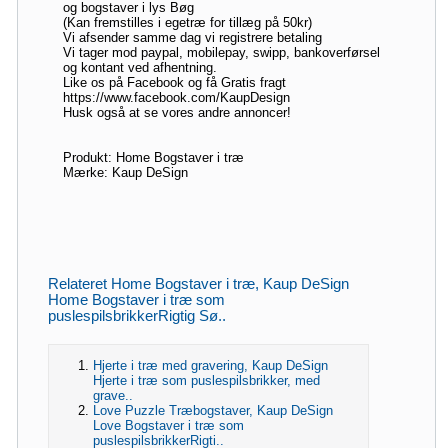
og bogstaver i lys Bøg
(Kan fremstilles i egetræ for tillæg på 50kr)
Vi afsender samme dag vi registrere betaling
Vi tager mod paypal, mobilepay, swipp, bankoverførsel
og kontant ved afhentning.
Like os på Facebook og få Gratis fragt
https://www.facebook.com/KaupDesign
Husk også at se vores andre annoncer!
Produkt: Home Bogstaver i træ
Mærke: Kaup DeSign
Relateret Home Bogstaver i træ, Kaup DeSign
Home Bogstaver i træ som
puslespilsbrikkerRigtig Sø..
Hjerte i træ med gravering, Kaup DeSign
Hjerte i træ som puslespilsbrikker, med
grave..
Love Puzzle Træbogstaver, Kaup DeSign
Love Bogstaver i træ som
puslespilsbrikkerRigti..