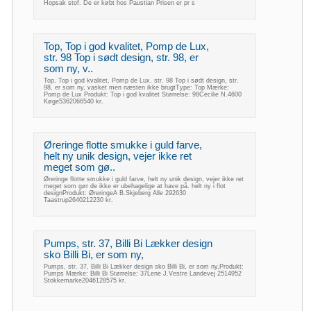
Hopsak stof. De er købt hos Paustian Prisen er pr s
Top, Top i god kvalitet, Pomp de Lux,
str. 98 Top i sødt design, str. 98, er
som ny, v..
Top, Top i god kvalitet, Pomp de Lux, str. 98 Top i sødt design, str.
98, er som ny, vasket men næsten ikke brugtType: Top Mærke:
Pomp de Lux Produkt: Top i god kvalitet Størrelse: 98Cecilie N.4600
Køge5362066540 kr.
Øreringe flotte smukke i guld farve,
helt ny unik design, vejer ikke ret
meget som gø..
Øreringe flotte smukke i guld farve, helt ny unik design, vejer ikke ret
meget som gør de ikke er ubehagelige at have på. helt ny i flot
designProdukt: ØreringeA B.Skjeberg Alle 292630
Taastrup2640212230 kr.
Pumps, str. 37, Billi Bi Lækker design
sko Billi Bi, er som ny,
Pumps, str. 37, Billi Bi Lækker design sko Billi Bi, er som ny,Produkt:
Pumps Mærke: Billi Bi Størrelse: 37Lene J.Vestre Landevej 2514952
Stokkemarke2046128575 kr.