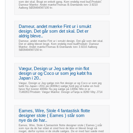
som det skal. Brugt en enkelt gang. Kom endelig med bud.Produkt:
Dameur Mærke: Andet mærkeThomas B.Grønlands torv 3.9210
Aalborg SØ28494567100 kr.
Dameur, andet mærke Fint ur i smukt
design. Det går som det skal. Det er
aldrig bleve..
Dameur, andet mærke Fint ur i smukt design. Det går som det skal.
Det er aldrig blevet brugt. Kom endelig med budProdukt: Dameur
Mærke: Andet mærkeThomas B.Grønlands torv 3.9210 Aalborg
SØ28494567150 kr.
Vægur, Design ur Jeg sælge min flot
design ur og Coco ur som jeg købt fra
Japan i 20..
Vægur, Design ur Jeg sælge min flot design ur og Coco ur som jeg
købt fra Japan i 2011 på (4000kr) sælge fordi jeg vil købe en hvid
farve Nyt koster 4000kr Nu jeg sælge på 1300kr Min nr er
71482617Produkt: Vægur Mærke: Design urTanja w.8260 Viby J714
Eames, Wire, Stole 4 fantastisk flotte
designer stole ( Eames ) står som
nye da de har..
Eames, Wire, Stole 4 fantastisk flotte designer stole ( Eames ) står
som nye da de har stået et sted hvor de ikke er blevet brugt så
meget, derfor syntes vi de skulle sælges. De er med fast sæde med