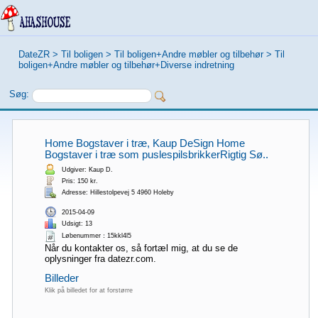
DateZR
>
Til boligen
>
Til boligen+Andre møbler og tilbehør
>
Til
boligen+Andre møbler og tilbehør+Diverse indretning
Søg:
Home Bogstaver i træ, Kaup DeSign Home
Bogstaver i træ som puslespilsbrikkerRigtig Sø..
Udgiver: Kaup D.
Pris: 150 kr.
Adresse: Hillestolpevej 5 4960 Holeby
2015-04-09
Udsigt: 13
Løbenummer：15kkl4l5
Når du kontakter os, så fortæl mig, at du se de
oplysninger fra datezr.com.
Billeder
Klik på billedet for at forstørre