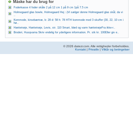
Måske har du brug for
Foderkasse 4 foder skåle 2 på 12 cm 1 på 9 cm 1på 7.5 cm
Holmegaard glas bowle, Holmegaard Hej :-)Vi sælger denne Holmegaard glas skål, da vi
..
Kommode, kirsebærtræ, b: 28 d: 58 h: 78 HTH kommode med 3 skuffer (30, 22, 10 cm i
hø..
Hættetrøje, Hættetrøje, Levis, str. 110 Smart, blød og varm hættetrøjeFra ikke-r..
Broderi, Husqvarna Skriv endelig for yderligere information. Pr. stk kr. 100Eller giv e..
© 2026 datezr.com. Alle rettigheder forbeholdes.
Kontakt
|
Privatliv
|
Vilkår og betingelser