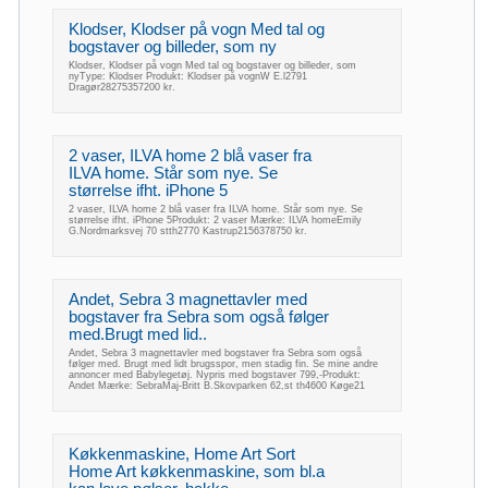
Klodser, Klodser på vogn Med tal og
bogstaver og billeder, som ny
Klodser, Klodser på vogn Med tal og bogstaver og billeder, som
nyType: Klodser Produkt: Klodser på vognW E.l2791
Dragør28275357200 kr.
2 vaser, ILVA home 2 blå vaser fra
ILVA home. Står som nye. Se
størrelse ifht. iPhone 5
2 vaser, ILVA home 2 blå vaser fra ILVA home. Står som nye. Se
størrelse ifht. iPhone 5Produkt: 2 vaser Mærke: ILVA homeEmily
G.Nordmarksvej 70 stth2770 Kastrup2156378750 kr.
Andet, Sebra 3 magnettavler med
bogstaver fra Sebra som også følger
med.Brugt med lid..
Andet, Sebra 3 magnettavler med bogstaver fra Sebra som også
følger med. Brugt med lidt brugsspor, men stadig fin. Se mine andre
annoncer med Babylegetøj. Nypris med bogstaver 799,-Produkt:
Andet Mærke: SebraMaj-Britt B.Skovparken 62,st th4600 Køge21
Køkkenmaskine, Home Art Sort
Home Art køkkenmaskine, som bl.a