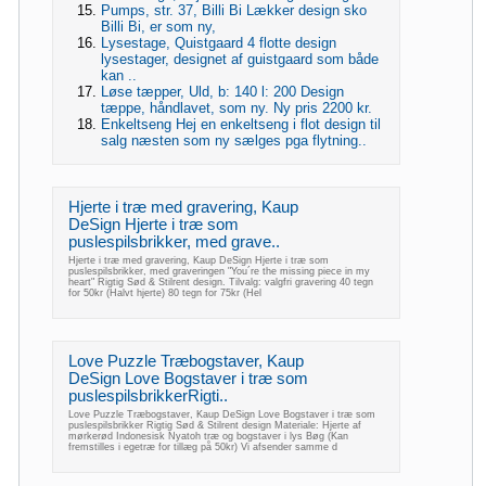
Pumps, str. 37, Billi Bi Lækker design sko
Billi Bi, er som ny,
Lysestage, Quistgaard 4 flotte design
lysestager, designet af guistgaard som både
kan ..
Løse tæpper, Uld, b: 140 l: 200 Design
tæppe, håndlavet, som ny. Ny pris 2200 kr.
Enkeltseng Hej en enkeltseng i flot design til
salg næsten som ny sælges pga flytning..
Hjerte i træ med gravering, Kaup
DeSign Hjerte i træ som
puslespilsbrikker, med grave..
Hjerte i træ med gravering, Kaup DeSign Hjerte i træ som
puslespilsbrikker, med graveringen "You´re the missing piece in my
heart" Rigtig Sød & Stilrent design. Tilvalg: valgfri gravering 40 tegn
for 50kr (Halvt hjerte) 80 tegn for 75kr (Hel
Love Puzzle Træbogstaver, Kaup
DeSign Love Bogstaver i træ som
puslespilsbrikkerRigti..
Love Puzzle Træbogstaver, Kaup DeSign Love Bogstaver i træ som
puslespilsbrikker Rigtig Sød & Stilrent design Materiale: Hjerte af
mørkerød Indonesisk Nyatoh træ og bogstaver i lys Bøg (Kan
fremstilles i egetræ for tillæg på 50kr) Vi afsender samme d