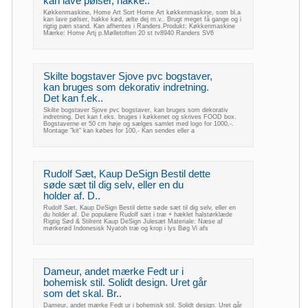
kan lave pølser, hakke..
Køkkenmaskine, Home Art Sort Home Art køkkenmaskine, som bl.a
kan lave pølser, hakke kød, ælte dej m.v.. Brugt meget få gange og i
rigtig pæn stand. Kan afhentes i Randers.Produkt: Køkkenmaskine
Mærke: Home Artj p.Mølletoften 20 st tv8940 Randers SV6
Skilte bogstaver Sjove pvc bogstaver,
kan bruges som dekorativ indretning.
Det kan f.ek..
Skilte bogstaver Sjove pvc bogstaver, kan bruges som dekorativ
indretning. Det kan f.eks. bruges i køkkenet og skrives FOOD box.
Bogstaverne er 50 cm høje og sælges samlet med logo for 1000,-.
Montage "kit" kan købes for 100,- Kan sendes eller a
Rudolf Sæt, Kaup DeSign Bestil dette
søde sæt til dig selv, eller en du
holder af. D..
Rudolf Sæt, Kaup DeSign Bestil dette søde sæt til dig selv, eller en
du holder af. De populære Rudolf sæt i træ + hæklet halstørklæde
Rigtig Sød & Stilrent Kaup DeSign Julesæt Materiale: Næse af
mørkerød Indonesisk Nyatoh træ og krop i lys Bøg Vi afs
Dameur, andet mærke Fedt ur i
bohemisk stil. Solidt design. Uret går
som det skal. Br..
Dameur, andet mærke Fedt ur i bohemisk stil. Solidt design. Uret går