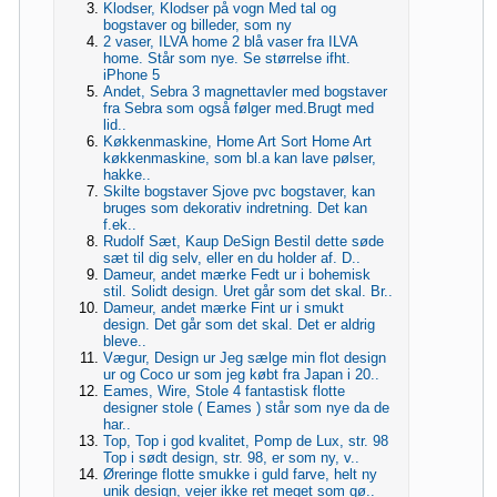
Klodser, Klodser på vogn Med tal og
bogstaver og billeder, som ny
2 vaser, ILVA home 2 blå vaser fra ILVA
home. Står som nye. Se størrelse ifht.
iPhone 5
Andet, Sebra 3 magnettavler med bogstaver
fra Sebra som også følger med.Brugt med
lid..
Køkkenmaskine, Home Art Sort Home Art
køkkenmaskine, som bl.a kan lave pølser,
hakke..
Skilte bogstaver Sjove pvc bogstaver, kan
bruges som dekorativ indretning. Det kan
f.ek..
Rudolf Sæt, Kaup DeSign Bestil dette søde
sæt til dig selv, eller en du holder af. D..
Dameur, andet mærke Fedt ur i bohemisk
stil. Solidt design. Uret går som det skal. Br..
Dameur, andet mærke Fint ur i smukt
design. Det går som det skal. Det er aldrig
bleve..
Vægur, Design ur Jeg sælge min flot design
ur og Coco ur som jeg købt fra Japan i 20..
Eames, Wire, Stole 4 fantastisk flotte
designer stole ( Eames ) står som nye da de
har..
Top, Top i god kvalitet, Pomp de Lux, str. 98
Top i sødt design, str. 98, er som ny, v..
Øreringe flotte smukke i guld farve, helt ny
unik design, vejer ikke ret meget som gø..