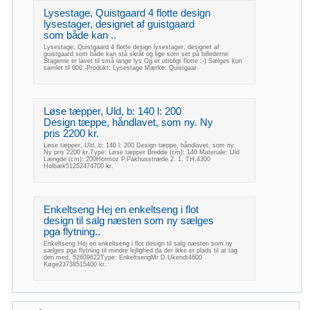
Lysestage, Quistgaard 4 flotte design
lysestager, designet af guistgaard
som både kan ..
Lysestage, Quistgaard 4 flotte design lysestager, designet af
guistgaard som både kan stå skråt og lige som set på billederne
Stagerne er lavet til små lange lys Og er utroligt flotte :-) Sælges kun
samlet til 600,-Produkt: Lysestage Mærke: Quistgaar
Løse tæpper, Uld, b: 140 l: 200
Design tæppe, håndlavet, som ny. Ny
pris 2200 kr.
Løse tæpper, Uld, b: 140 l: 200 Design tæppe, håndlavet, som ny.
Ny pris 2200 kr.Type: Løse tæpper Bredde (cm): 140 Materiale: Uld
Længde (cm): 200Hormoz P.Pakhusstræde 2. 1. TH.4300
Holbæk51252474700 kr.
Enkeltseng Hej en enkeltseng i flot
design til salg næsten som ny sælges
pga flytning..
Enkeltseng Hej en enkeltseng i flot design til salg næsten som ny
sælges pga flytning til mindre lejlighed da der ikke er plads til at tag
den med. 52609622Type: EnkeltsengMr D.Ukendt4600
Køge23738515400 kr.