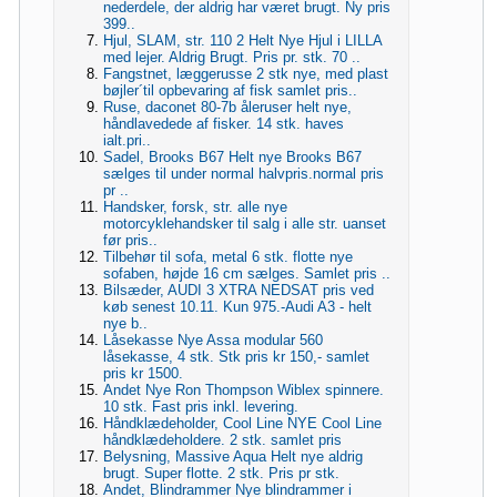
nederdele, der aldrig har været brugt. Ny pris
399..
Hjul, SLAM, str. 110 2 Helt Nye Hjul i LILLA
med lejer. Aldrig Brugt. Pris pr. stk. 70 ..
Fangstnet, læggerusse 2 stk nye, med plast
bøjler´til opbevaring af fisk samlet pris..
Ruse, daconet 80-7b åleruser helt nye,
håndlavedede af fisker. 14 stk. haves
ialt.pri..
Sadel, Brooks B67 Helt nye Brooks B67
sælges til under normal halvpris.normal pris
pr ..
Handsker, forsk, str. alle nye
motorcyklehandsker til salg i alle str. uanset
før pris..
Tilbehør til sofa, metal 6 stk. flotte nye
sofaben, højde 16 cm sælges. Samlet pris ..
Bilsæder, AUDI 3 XTRA NEDSAT pris ved
køb senest 10.11. Kun 975.-Audi A3 - helt
nye b..
Låsekasse Nye Assa modular 560
låsekasse, 4 stk. Stk pris kr 150,- samlet
pris kr 1500.
Andet Nye Ron Thompson Wiblex spinnere.
10 stk. Fast pris inkl. levering.
Håndklædeholder, Cool Line NYE Cool Line
håndklædeholdere. 2 stk. samlet pris
Belysning, Massive Aqua Helt nye aldrig
brugt. Super flotte. 2 stk. Pris pr stk.
Andet, Blindrammer Nye blindrammer i