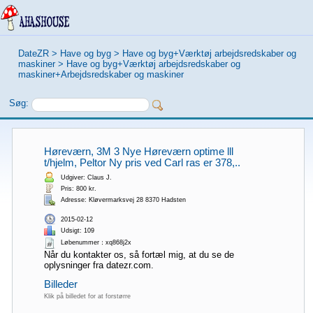
DateZR
>
Have og byg
>
Have og byg+Værktøj arbejdsredskaber og
maskiner
>
Have og byg+Værktøj arbejdsredskaber og
maskiner+Arbejdsredskaber og maskiner
Søg:
Høreværn, 3M 3 Nye Høreværn optime lll
t/hjelm, Peltor Ny pris ved Carl ras er 378,..
Udgiver: Claus J.
Pris: 800 kr.
Adresse: Kløvermarksvej 28 8370 Hadsten
2015-02-12
Udsigt: 109
Løbenummer：xq868j2x
Når du kontakter os, så fortæl mig, at du se de
oplysninger fra datezr.com.
Billeder
Klik på billedet for at forstørre