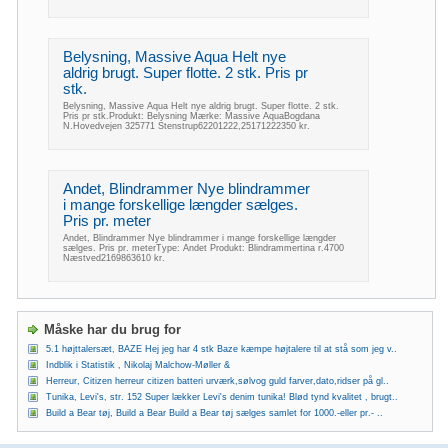
Belysning, Massive Aqua Helt nye
aldrig brugt. Super flotte. 2 stk. Pris pr
stk.
Belysning, Massive Aqua Helt nye aldrig brugt. Super flotte. 2 stk.
Pris pr stk.Produkt: Belysning Mærke: Massive AquaBogdana
N.Hovedvejen 325771 Stenstrup62201222,25171222350 kr.
Andet, Blindrammer Nye blindrammer
i mange forskellige længder sælges.
Pris pr. meter
Andet, Blindrammer Nye blindrammer i mange forskellige længder
sælges. Pris pr. meterType: Andet Produkt: Blindrammertina r.4700
Næstved2169863610 kr.
Måske har du brug for
5.1 højttalersæt, BAZE Hej jeg har 4 stk Baze kæmpe højtalere til at stå som jeg v..
Indblik i Statistik , Nikolaj Malchow-Møller &
Herreur, Citizen herreur citizen batteri urværk,sølvog guld farver,dato,ridser på gl..
Tunika, Levi's, str. 152 Super lækker Levi's denim tunika! Blød tynd kvalitet , brugt..
Build a Bear tøj, Build a Bear Build a Bear tøj sælges samlet for 1000.-eller pr.- ..