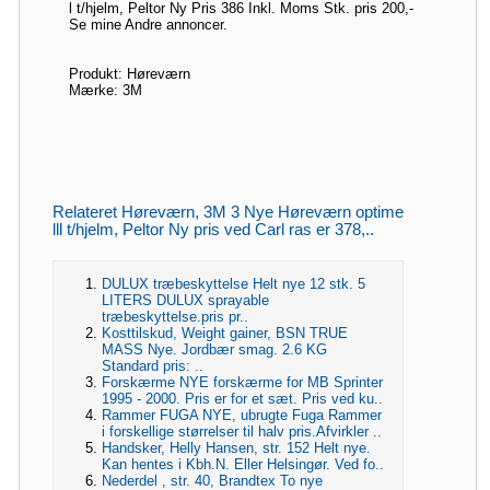
l t/hjelm, Peltor Ny Pris 386 Inkl. Moms Stk. pris 200,-
Se mine Andre annoncer.
Produkt: Høreværn
Mærke: 3M
Relateret Høreværn, 3M 3 Nye Høreværn optime
lll t/hjelm, Peltor Ny pris ved Carl ras er 378,..
DULUX træbeskyttelse Helt nye 12 stk. 5
LITERS DULUX sprayable
træbeskyttelse.pris pr..
Kosttilskud, Weight gainer, BSN TRUE
MASS Nye. Jordbær smag. 2.6 KG
Standard pris: ..
Forskærme NYE forskærme for MB Sprinter
1995 - 2000. Pris er for et sæt. Pris ved ku..
Rammer FUGA NYE, ubrugte Fuga Rammer
i forskellige størrelser til halv pris.Afvirkler ..
Handsker, Helly Hansen, str. 152 Helt nye.
Kan hentes i Kbh.N. Eller Helsingør. Ved fo..
Nederdel , str. 40, Brandtex To nye