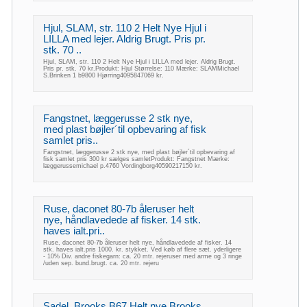
Hjul, SLAM, str. 110 2 Helt Nye Hjul i
LILLA med lejer. Aldrig Brugt. Pris pr.
stk. 70 ..
Hjul, SLAM, str. 110 2 Helt Nye Hjul i LILLA med lejer. Aldrig Brugt.
Pris pr. stk. 70 kr.Produkt: Hjul Størrelse: 110 Mærke: SLAMMichael
S.Brinken 1 b9800 Hjørring4095847069 kr.
Fangstnet, læggerusse 2 stk nye,
med plast bøjler´til opbevaring af fisk
samlet pris..
Fangstnet, læggerusse 2 stk nye, med plast bøjler´til opbevaring af
fisk samlet pris 300 kr sælges samletProdukt: Fangstnet Mærke:
læggerussemichael p.4760 Vordingborg40590217150 kr.
Ruse, daconet 80-7b åleruser helt
nye, håndlavedede af fisker. 14 stk.
haves ialt.pri..
Ruse, daconet 80-7b åleruser helt nye, håndlavedede af fisker. 14
stk. haves ialt.pris 1000. kr. stykket. Ved køb af flere sæt. yderligere
- 10% Div. andre fiskegarn: ca. 20 mtr. rejeruser med arme og 3 ringe
/uden sep. bund.brugt. ca. 20 mtr. rejeru
Sadel, Brooks B67 Helt nye Brooks