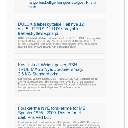
mange forskellige længder sælges. Pris pr.
meter
DULUX træbeskyttelse Helt nye 12
stk. 5 LITERS DULUX sprayable
træbeskyttelse.pris pr..
DULUX træbeskyttelse Helt nye 12 stk. 5 LITERS DULUX sprayable
træbeskyttelse. pris pr. stk. 150 kr. ved køb af 10 eller flere 110kr.
pr. stk. Skovgrøn, lyse brun, mørke brun og pine. Lyse brun ligner
teak og pine er transperant. Kan kontaktes på tlf
Kosttilskud, Weight gainer, BSN
TRUE MASS Nye. Jordbær smag.
2.6 KG Standard pris: ..
Kosttilskud, Weight gainer, BSN TRUE MASS Nye. Jordbær smag.
2.6 KG Standard pris: 380 Beriget med AKG, BCAA og glutamin.
Proteinsammensætning med høj biologisk værdi. Indeholder både
hurtige og langsomme kulhydrater. True Mass har en
proteinsammensæ
Forskærme NYE forskærme for MB
Sprinter 1995 - 2000. Pris er for et
sæt. Pris ved ku..
Forskærme NYE forskærme for MB Sprinter 1995 - 2000. Pris er for
et sæt. Pris ved kun en side kr. 550,00 Også andre karrosseridele og
lygter.Produkt: ForskærmeLars J.6070 Christiansfeld22761256950 kr.