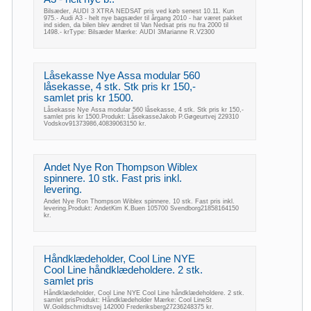
Bilsæder, AUDI 3 XTRA NEDSAT pris ved køb senest 10.11. Kun
975.- Audi A3 - helt nye bagsæder til årgang 2010 - har været pakket
ind siden, da bilen blev ændret til Van Nedsat pris nu fra 2000 til
1498.- krType: Bilsæder Mærke: AUDI 3Marianne R.V2300
Låsekasse Nye Assa modular 560
låsekasse, 4 stk. Stk pris kr 150,-
samlet pris kr 1500.
Låsekasse Nye Assa modular 560 låsekasse, 4 stk. Stk pris kr 150,-
samlet pris kr 1500.Produkt: LåsekasseJakob P.Gøgeurtvej 229310
Vodskov91373986,40839063150 kr.
Andet Nye Ron Thompson Wiblex
spinnere. 10 stk. Fast pris inkl.
levering.
Andet Nye Ron Thompson Wiblex spinnere. 10 stk. Fast pris inkl.
levering.Produkt: AndetKim K.Buen 105700 Svendborg21858164150
kr.
Håndklædeholder, Cool Line NYE
Cool Line håndklædeholdere. 2 stk.
samlet pris
Håndklædeholder, Cool Line NYE Cool Line håndklædeholdere. 2 stk.
samlet prisProdukt: Håndklædeholder Mærke: Cool LineSt
W.Goildschmidtsvej 142000 Frederiksberg27236248375 kr.