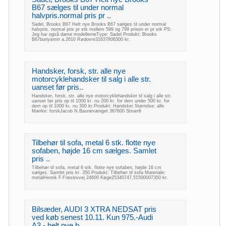
B67 sælges til under normal
halvpris.normal pris pr ..
Sadel, Brooks B67 Helt nye Brooks B67 sælges til under normal
halvpris. normal pris pr stk mellem 599 og 799 prisen er pr stk PS:
Jeg har også dame modellerneType: Sadel Produkt: Brooks
B67bunyamin a.2610 Rødovre31637806300 kr.
Handsker, forsk, str. alle nye
motorcyklehandsker til salg i alle str.
uanset før pris..
Handsker, forsk, str. alle nye motorcyklehandsker til salg i alle str.
uanset før pris op til 1000 kr. nu 200 kr. for dem under 500 kr. for
dem op til 1000 kr. nu 300 kr.Produkt: Handsker Størrelse: alle
Mærke: forskJacob N.Baunevænget 367600 Struer6
Tilbehør til sofa, metal 6 stk. flotte nye
sofaben, højde 16 cm sælges. Samlet
pris ..
Tilbehør til sofa, metal 6 stk. flotte nye sofaben, højde 16 cm
sælges. Samlet pris kr. 350.Produkt: Tilbehør til sofa Materiale:
metalHenrik F.Frøslevvej 24600 Køge25340747,51500007350 kr.
Bilsæder, AUDI 3 XTRA NEDSAT pris
ved køb senest 10.11. Kun 975.-Audi
A3 - helt nye b..