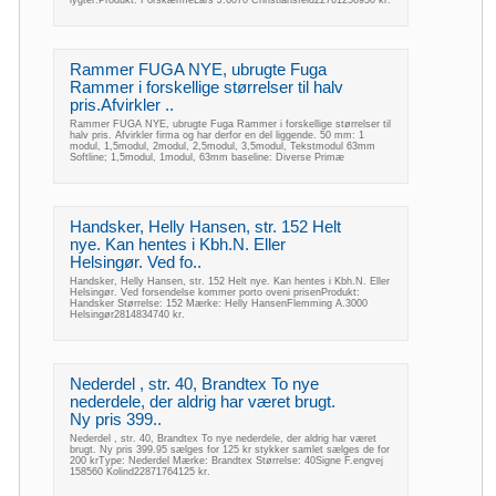
Rammer FUGA NYE, ubrugte Fuga
Rammer i forskellige størrelser til halv
pris.Afvirkler ..
Rammer FUGA NYE, ubrugte Fuga Rammer i forskellige størrelser til
halv pris. Afvirkler firma og har derfor en del liggende. 50 mm: 1
modul, 1,5modul, 2modul, 2,5modul, 3,5modul, Tekstmodul 63mm
Softline; 1,5modul, 1modul, 63mm baseline: Diverse Primæ
Handsker, Helly Hansen, str. 152 Helt
nye. Kan hentes i Kbh.N. Eller
Helsingør. Ved fo..
Handsker, Helly Hansen, str. 152 Helt nye. Kan hentes i Kbh.N. Eller
Helsingør. Ved forsendelse kommer porto oveni prisenProdukt:
Handsker Størrelse: 152 Mærke: Helly HansenFlemming A.3000
Helsingør2814834740 kr.
Nederdel , str. 40, Brandtex To nye
nederdele, der aldrig har været brugt.
Ny pris 399..
Nederdel , str. 40, Brandtex To nye nederdele, der aldrig har været
brugt. Ny pris 399.95 sælges for 125 kr stykker samlet sælges de for
200 krType: Nederdel Mærke: Brandtex Størrelse: 40Signe F.engvej
158560 Kolind22871764125 kr.