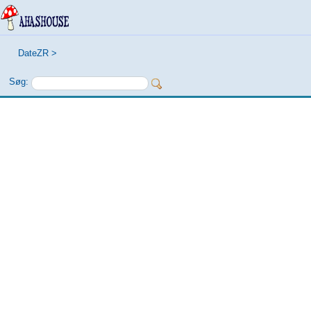
DateZR
>
Søg: