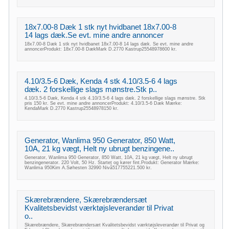
18x7.00-8 Dæk 1 stk nyt hvidbanet 18x7.00-8
14 lags dæk.Se evt. mine andre annoncer
18x7.00-8 Dæk 1 stk nyt hvidbanet 18x7.00-8 14 lags dæk. Se evt. mine andre
annoncerProdukt: 18x7.00-8 DækMark D.2770 Kastrup25548978600 kr.
4.10/3.5-6 Dæk, Kenda 4 stk 4.10/3.5-6 4 lags
dæk. 2 forskellige slags mønstre.Stk p..
4.10/3.5-6 Dæk, Kenda 4 stk 4.10/3.5-6 4 lags dæk. 2 forskellige slags mønstre. Stk
pris 150 kr. Se evt. mine andre annoncerProdukt: 4.10/3.5-6 Dæk Mærke:
KendaMark D.2770 Kastrup25548978150 kr.
Generator, Wanlima 950 Generator, 850 Watt,
10A, 21 kg vægt, Helt ny ubrugt benzingene..
Generator, Wanlima 950 Generator, 850 Watt, 10A, 21 kg vægt, Helt ny ubrugt
benzingenerator. 220 Volt, 50 Hz. Startet og kører fint.Produkt: Generator Mærke:
Wanlima 950Kim A.Søhesten 32990 Nivå517755221.500 kr.
Skærebrændere, Skærebrændersæt
Kvalitetsbevidst værktøjsleverandør til Privat
o..
Skærebrændere, Skærebrændersæt Kvalitetsbevidst værktøjsleverandør til Privat og