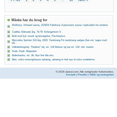
Måske har du brug for
Wellness, Infrarød sauna, JOSEN Fabriksny 4-personers sauna i topkvalitet fra verdens
..
Cadillac Eldorado årg. 74-76: Kofangerhorn V.
Bold med lyd, musik og bevægelse, Fischerprice
Mercedes Sprinter 316 årg. 2003: Tandstang Fin tandstang sælges.Kan evt. tages med
på..
Udklædningstøj, "Dødens" tøj, str. 128 Bukser og top str. 128, inkl. maske
Pude, Pude, Maipuden
Ballerinasko, str. 36, Nye fine lilla sko.
Biler, volvo motor/girkasse ophæng. ophæng er helt nye til volvo modellerne .
© 2026 datezr.com. Alle rettigheder forbeholdes.
Kontakt
|
Privatliv
|
Vilkår og betingelser