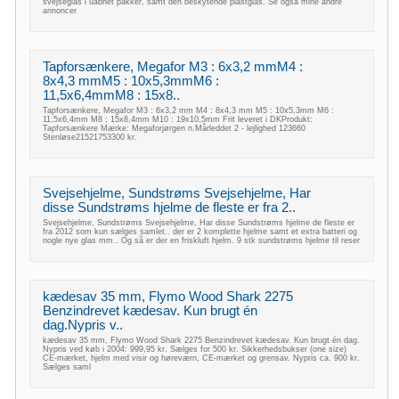
svejseglas i uåbnet pakker, samt den beskytende plastglas. Se også mine andre
annoncer
Tapforsænkere, Megafor M3 : 6x3,2 mmM4 :
8x4,3 mmM5 : 10x5,3mmM6 :
11,5x6,4mmM8 : 15x8..
Tapforsænkere, Megafor M3 : 6x3,2 mm M4 : 8x4,3 mm M5 : 10x5,3mm M6 :
11,5x6,4mm M8 : 15x8,4mm M10 : 19x10,5mm Frit leveret i DKProdukt:
Tapforsænkere Mærke: Megaforjørgen n.Mårleddet 2 - lejlighed 123660
Stenløse21521753300 kr.
Svejsehjelme, Sundstrøms Svejsehjelme, Har
disse Sundstrøms hjelme de fleste er fra 2..
Svejsehjelme, Sundstrøms Svejsehjelme, Har disse Sundstrøms hjelme de fleste er
fra 2012 som kun sælges samlet.. der er 2 komplette hjelme samt et extra batteri og
nogle nye glas mm.. Og så er der en friskluft hjelm. 9 stk sundstrøms hjelme til reser
kædesav 35 mm, Flymo Wood Shark 2275
Benzindrevet kædesav. Kun brugt én
dag.Nypris v..
kædesav 35 mm, Flymo Wood Shark 2275 Benzindrevet kædesav. Kun brugt én dag.
Nypris ved køb i 2004: 999,95 kr. Sælges for 500 kr. Sikkerhedsbukser (one size)
CE-mærket, hjelm med visir og høreværn, CE-mærket og grensav. Nypris ca. 900 kr.
Sælges saml