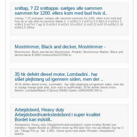
snittap, ? 22 snittappe. sælges alle sammen
sammen for 1200. ellers kom med bud hvis d..
snittap, ? 22 snittappe. sælges alle sammen sammen for 1200. ellers kom med bud
hvis du er ude efter en bestemt bilede 1: 1 m24x1,5 2 m27x1,5 3 28x1,0 4 m22x1 5
m30x1 6 m27x1 7 pg 11 8 m22x1 9 m22x1 10 m22x1 11 m10 12 m10 13 m20x1,5 14
m20x1,5 15thur
Mostrimmer, Black and decker, Mostrimmer -
Mostrimmer, Black and decker Mostrimmer -Produkt: Mostrimmer Mærke: Black and
deckerJakob B.2650 Hvidovre3114727050 kr.
35 hk defekt diesel motor, Lombadini . har
slået plejlstang ud igennem siden, men der ..
35 hk defekt diesel motor, Lombadini . har slået plejlstang ud igennem siden, men der
er stadigt mange gode dele, kom med et budProdukt: 35 hk defekt diesel motor
Mærke: LombadiniMartin P.åbovej 558462 Harlev J296195092.500 kr.
Arbejdsbord, Heavy duty
Arbejdsbord/værkstedsbord i super kvalitet
Bordet kan indstill..
Arbejdsbord, Heavy duty Arbejdsbord/værkstedsbord i super kvalitet Bordet kan
indstilles i højden Bordet er 1800mm bredt og 850 dybt Som vist på billedet Jeg har 3
stk. Tilbage Pris pr. Stk. 1.800,- Gerne bytte med andet !Produkt: Arbejdsbord
Mærke: