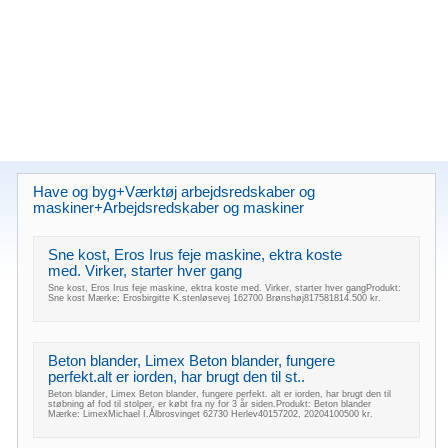
Have og byg+Værktøj arbejdsredskaber og
maskiner+Arbejdsredskaber og maskiner
Sne kost, Eros Irus feje maskine, ektra koste
med. Virker, starter hver gang
Sne kost, Eros Irus feje maskine, ektra koste med. Virker, starter hver gangProdukt:
Sne kost Mærke: Erosbirgitte K.stenløsevej 162700 Brønshøj817581814.500 kr.
Beton blander, Limex Beton blander, fungere
perfekt.alt er iorden, har brugt den til st..
Beton blander, Limex Beton blander, fungere perfekt. alt er iorden, har brugt den til
støbning af fod til stolper, er købt fra ny for 3 år siden.Produkt: Beton blander
Mærke: LimexMichael I.Ålbrosvinget 62730 Herlev40157202, 20204100500 kr.