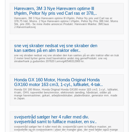
Høreværn, 3M 3 Nye Høreværn optime lll
t/hjelm, Peltor Ny pris ved Carl ras er 378,..
Høreværn, 3M 3 Nye Høreværn optime lll t/hjelm, Peltor Ny pris ved Carl ras er
378,75 Inkl. Moms. 2 Nye Høreværn optime l t/hjelm, Peltor Ny Pris 386 Inkl. Moms
Stk. pris 200,- Se mine Andre annoncer.Produkt: Høreværn Mærke: 3MClaus
J.Kløvermarksvej
sne vej skraber nedsat vej sne skraber den
kan sættes på en alm traktor eller..
sne vej skraber nedsat vej sne skraber den kan sættes på en alm traktor eller en truk
2 meter bred bytter gerne med havetraktor andet ring gerneProdukt: sne vej
skraberfrank p.gudumbro 207620 Lemvig40546312900 kr.
Honda GX 160 Motor, Honda Original Honda
GX160 motor 163 cm3, 1-cyl., luftkølet, 4-tak..
Honda GX 160 Motor, Honda Original Honda GX160 motor 163 cm3, 1-cyl., luftkølet,
4-takt, OHV, topventilet benzinmotor, elektronisk tænding, håndstart, sidder på
mange havemaskiner, gokart, arbejdsredskaber, pladevibrator, generator mm. made
in Japan.
svejsertråd sælger her 4 ruller med div.
svejsertråd samt to fullface masker, en sv..
svejsertråd sælger her 4 ruller med div. svejsertråd samt to fullface masker, en
svejsebrille og en svejseskærm i plast der mangler glas. der med følder også mange