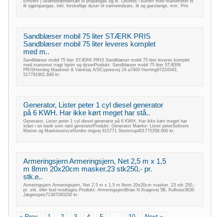
Erhverv | Skærebrændersæt til propangas og ilt. Leveres i kuffert med manometer til
ilt ogpropangas, inkl. forskellige dyser til varmeindsats, ilt og gasslange, mm. Pris
Sandblæser mobil 75 liter STÆRK PRIS
Sandblæser mobil 75 liter leveres komplet
med m..
Sandblæser mobil 75 liter STÆRK PRIS Sandblæser mobil 75 liter leveres komplet
med manomet tragt hjelm og dyserProdukt: Sandblæser mobil 75 liter STÆRK
PRISHerning Maskiner & Værktøj A/SCypresvej 24 a7400 Herning97224343,
517791901.848 kr.
Generator, Lister peter 1 cyl diesel generator
på 6 KWH. Har ikke kørt meget har stå..
Generator, Lister peter 1 cyl diesel generator på 6 KWH. Har ikke kørt meget har
stået i en bank som nød generatorProdukt: Generator Mærke: Lister peterSolmers
Marine og MaskinservceNordre ringvej 615771 Stenstrup401775358.000 kr.
Armeringsjern Armeringsjern, Net 2,5 m x 1,5
m 8mm 20x20cm masker.23 stk250,- pr.
stk.e..
Armeringsjern Armeringsjern, Net 2,5 m x 1,5 m 8mm 20x20cm masker. 23 stk 250,-
pr. stk. eller bud modtages.Produkt: ArmeringsjernBrian N.Kragevej 5B, Kulhuse3630
Jægerspris71367260250 kr.
« Prev
1
2
3
4
5
...
10
Next »