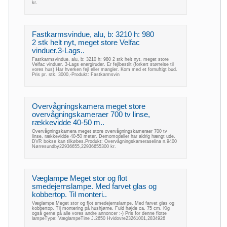
kr.
Fastkarmsvindue, alu, b: 3210 h: 980
2 stk helt nyt, meget store Velfac
vinduer.3-Lags..
Fastkarmsvindue, alu, b: 3210 h: 980 2 stk helt nyt, meget store
Velfac vinduer. 3-Lags energiruder. Er fejlbestilt (forkert størrelse til
vores hus) Har hverken fejl eller mangler. Kom med et fornuftigt bud.
Pris pr. stk. 3000,-Produkt: Fastkarmsvin
Overvågningskamera meget store
overvågningskameraer 700 tv linse,
rækkevidde 40-50 m..
Overvågningskamera meget store overvågningskameraer 700 tv
linse, rækkevidde 40-50 meter. Demomodeller har aldrig hængt ude.
DVR bokse kan tilkøbes.Produkt: Overvågningskameraselina n.9400
Nørresundby22936655,22936655300 kr.
Væglampe Meget stor og flot
smedejernslampe. Med farvet glas og
kobbertop. Til monteri..
Væglampe Meget stor og flot smedejernslampe. Med farvet glas og
kobbertop. Til montering på hushjørne. Fuld højde ca. 75 cm. Kig
også gerne på alle vores andre annoncer :-) Pris for denne flotte
lampeType: VæglampeTine J.2650 Hvidovre23261001,2834926