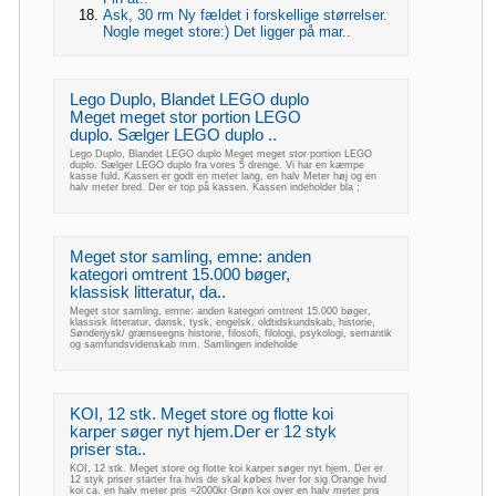
Ask, 30 rm Ny fældet i forskellige størrelser.
Nogle meget store:) Det ligger på mar..
Lego Duplo, Blandet LEGO duplo
Meget meget stor portion LEGO
duplo. Sælger LEGO duplo ..
Lego Duplo, Blandet LEGO duplo Meget meget stor portion LEGO
duplo. Sælger LEGO duplo fra vores 5 drenge. Vi har en kæmpe
kasse fuld. Kassen er godt en meter lang, en halv Meter høj og en
halv meter bred. Der er top på kassen. Kassen indeholder bla ;
Meget stor samling, emne: anden
kategori omtrent 15.000 bøger,
klassisk litteratur, da..
Meget stor samling, emne: anden kategori omtrent 15.000 bøger,
klassisk litteratur, dansk, tysk, engelsk, oldtidskundskab, historie,
Sønderjysk/ grænseegns historie, filosofi, filologi, psykologi, semantik
og samfundsvidenskab mm. Samlingen indeholde
KOI, 12 stk. Meget store og flotte koi
karper søger nyt hjem.Der er 12 styk
priser sta..
KOI, 12 stk. Meget store og flotte koi karper søger nyt hjem. Der er
12 styk priser starter fra hvis de skal købes hver for sig Orange hvid
koi ca. en halv meter pris =2000kr Grøn koi over en halv meter pris