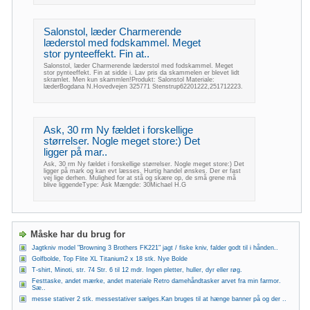
Salonstol, læder Charmerende
læderstol med fodskammel. Meget
stor pynteeffekt. Fin at..
Salonstol, læder Charmerende læderstol med fodskammel. Meget
stor pynteeffekt. Fin at sidde i. Lav pris da skammelen er blevet lidt
skramlet. Men kun skammlen!Produkt: Salonstol Materiale:
læderBogdana N.Hovedvejen 325771 Stenstrup62201222,251712223.
Ask, 30 rm Ny fældet i forskellige
størrelser. Nogle meget store:) Det
ligger på mar..
Ask, 30 rm Ny fældet i forskellige størrelser. Nogle meget store:) Det
ligger på mark og kan evt læsses. Hurtig handel ønskes. Der er fast
vej lige derhen. Mulighed for at stå og skære op, de små grene må
blive liggendeType: Ask Mængde: 30Michael H.G
Måske har du brug for
Jagtkniv model "Browning 3 Brothers FK221" jagt / fiske kniv, falder godt til i hånden..
Golfbolde, Top Flite XL Titanium2 x 18 stk. Nye Bolde
T-shirt, Minoti, str. 74 Str. 6 til 12 mdr. Ingen pletter, huller, dyr eller røg.
Festtaske, andet mærke, andet materiale Retro damehåndtasker arvet fra min farmor.
Sæ..
messe stativer 2 stk. messestativer sælges.Kan bruges til at hænge banner på og der ..