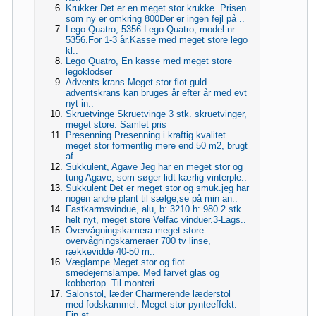
Krukker Det er en meget stor krukke. Prisen
som ny er omkring 800Der er ingen fejl på ..
Lego Quatro, 5356 Lego Quatro, model nr.
5356.For 1-3 år.Kasse med meget store lego
kl..
Lego Quatro, En kasse med meget store
legoklodser
Advents krans Meget stor flot guld
adventskrans kan bruges år efter år med evt
nyt in..
Skruetvinge Skruetvinge 3 stk. skruetvinger,
meget store. Samlet pris
Presenning Presenning i kraftig kvalitet
meget stor formentlig mere end 50 m2, brugt
af..
Sukkulent, Agave Jeg har en meget stor og
tung Agave, som søger lidt kærlig vinterple..
Sukkulent Det er meget stor og smuk.jeg har
nogen andre plant til sælge,se på min an..
Fastkarmsvindue, alu, b: 3210 h: 980 2 stk
helt nyt, meget store Velfac vinduer.3-Lags..
Overvågningskamera meget store
overvågningskameraer 700 tv linse,
rækkevidde 40-50 m..
Væglampe Meget stor og flot
smedejernslampe. Med farvet glas og
kobbertop. Til monteri..
Salonstol, læder Charmerende læderstol
med fodskammel. Meget stor pynteeffekt.
Fin at..