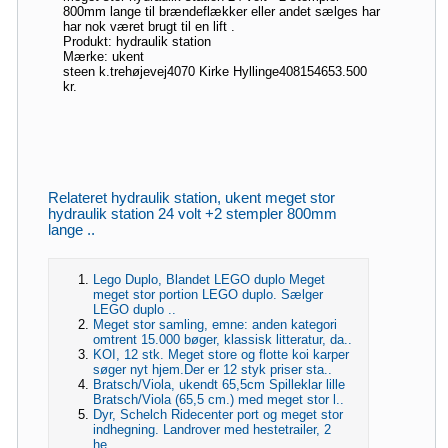
800mm lange til brændeflækker eller andet sælges har
har nok været brugt til en lift .
Produkt: hydraulik station
Mærke: ukent
steen k.
trehøjevej
4070 Kirke Hyllinge
40815465
3.500
kr.
Relateret hydraulik station, ukent meget stor
hydraulik station 24 volt +2 stempler 800mm
lange ..
Lego Duplo, Blandet LEGO duplo Meget
meget stor portion LEGO duplo. Sælger
LEGO duplo ..
Meget stor samling, emne: anden kategori
omtrent 15.000 bøger, klassisk litteratur, da..
KOI, 12 stk. Meget store og flotte koi karper
søger nyt hjem.Der er 12 styk priser sta..
Bratsch/Viola, ukendt 65,5cm Spilleklar lille
Bratsch/Viola (65,5 cm.) med meget stor l..
Dyr, Schelch Ridecenter port og meget stor
indhegning. Landrover med hestetrailer, 2
he..