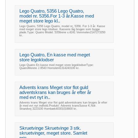
Lego Quatro, 5356 Lego Quatro,
model nr. 5356.For 1-3 år.Kasse med
meget store lego kl..
Lego Quatro, 5356 Lego Quatro, model nr. 5356. For 1-3 år. Kasse
med meget store lego klodser. Kassens låg bruges som bygge
plade.Type: Quatro Model: 5356rene v.4241 Vemmelev2147273350
kr.
Lego Quatro, En kasse med meget
store legoklodser
Lego Quatro En kasse med meget store legoklodserType:
QuatroMerete J.8543 Hornslet41314243100 kr.
Advents krans Meget stor flot guld
adventskrans kan bruges år efter år
med evt nyt in..
Advents krans Meget stor flot guld adventskrans kan bruges år efter
år med evt nyt indhold.Produkt: Advents kransSusse K.Ndr.
Strandvej 3223100 Hornbæk40301016600 kr.
Skruetvinge Skruetvinge 3 stk.
skruetvinger, meget store. Samlet