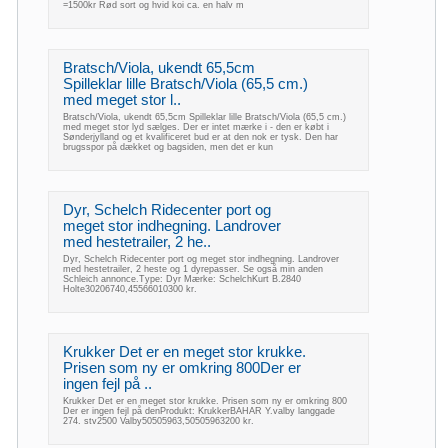
=1500kr Rød sort og hvid koi ca. en halv m
Bratsch/Viola, ukendt 65,5cm
Spilleklar lille Bratsch/Viola (65,5 cm.)
med meget stor l..
Bratsch/Viola, ukendt 65,5cm Spilleklar lille Bratsch/Viola (65,5 cm.)
med meget stor lyd sælges. Der er intet mærke i - den er købt i
Sønderjylland og et kvalificeret bud er at den nok er tysk. Den har
brugsspor på dækket og bagsiden, men det er kun
Dyr, Schelch Ridecenter port og
meget stor indhegning. Landrover
med hestetrailer, 2 he..
Dyr, Schelch Ridecenter port og meget stor indhegning. Landrover
med hestetrailer, 2 heste og 1 dyrepasser. Se også min anden
Schleich annonce.Type: Dyr Mærke: SchelchKurt B.2840
Holte30206740,45566010300 kr.
Krukker Det er en meget stor krukke.
Prisen som ny er omkring 800Der er
ingen fejl på ..
Krukker Det er en meget stor krukke. Prisen som ny er omkring 800
Der er ingen fejl på denProdukt: KrukkerBAHAR Y.valby langgade
274. stv2500 Valby50505963,50505963200 kr.