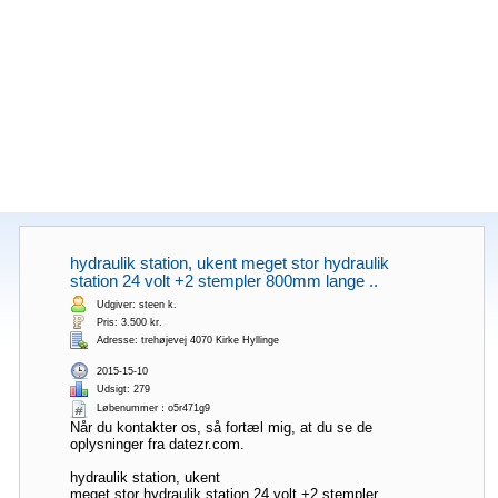
hydraulik station, ukent meget stor hydraulik
station 24 volt +2 stempler 800mm lange ..
Udgiver: steen k.
Pris: 3.500 kr.
Adresse: trehøjevej 4070 Kirke Hyllinge
2015-15-10
Udsigt: 279
Løbenummer：o5r471g9
Når du kontakter os, så fortæl mig, at du se de
oplysninger fra datezr.com.
hydraulik station, ukent
meget stor hydraulik station 24 volt +2 stempler