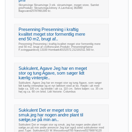
pris
Skruetvinge Skruetvinge 3 stk. skruetvinger, meget store. Samlet
prisProdukt: SkruetvingeJohnny A.Løvfrøvej 362880
Bagsværd25787891300 kr.
Presenning Presenning i kraftig
kvalitet meget stor formentlig mere
end 50 m2, brugt af..
Presenning Presenning i kraftig kvalitet meget stor formentlig mere
end 50 m2, brugt af civilforsvaret.Produkt: PresenningHanne
F.svinggaardsvej 13100 Hornbæk40152572,212191511.500 kr.
Sukkulent, Agave Jeg har en meget
stor og tung Agave, som søger lidt
kærlig vinterple..
Sukkulent, Agave Jeg har en meget stor og tung Agave, som søger
lidt kærlig vinterpleje og et nyt lækkert sted at bo. Højde i alt med
balje ca. 100 cm. og bredde i alt ca. 110 cm. Selve baljen: ca. 35 cm
høj og ca. 60 cm bred. Lidt historie: Columbus
Sukkulent Det er meget stor og
smuk.jeg har nogen andre plant til
sælge,se på min an..
Sukkulent Det er meget stor og smuk. jeg har nogen andre plant til
sælge,se på min andre annoncer Jeg kan også send sukkulenter med
post.Type: SukkulentLEI W.Wesselsvej4700 Næstved52766974120