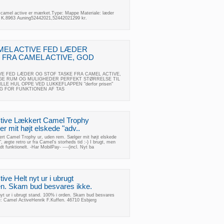
camel active er mærket.Type: Mappe Materiale: læder
K.8963 Auning52442021,52442021299 kr.
CAMEL ACTIVE FED LÆDER
 FRA CAMEL ACTIVE, GOD
TIVE FED LÆDER OG STOF TASKE FRA CAMEL ACTIVE,
GE RUM OG MULIGHEDER PERFEKT STØRRELSE TIL
LE HUL OPPE VED LUKKEFLAPPEN "derfor prisen"
G FOR FUNKTIONEN AF TAS
ctive Lækkert Camel Trophy
r mit højt elskede "adv..
rt Camel Trophy ur, uden rem. Sælger mit højt elskede
, ægte retro ur fra Camel's storheds tid :-) I brugt, men
t funktionelt. -Har MobilPay- ----(incl. Nyt ba
ive Helt nyt ur i ubrugt
en. Skam bud besvares ikke.
nyt ur i ubrugt stand. 100% i orden. Skam bud besvares
: Camel ActiveHenrik F.Kuffen. 46710 Esbjerg