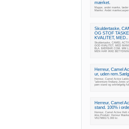
mærket.
Mappe, andet mærke, læder 
Mærke: Andet mærkecasper 
Skuldertaske, 
OG STOF TASKE
KVALITET, MED..
Skuldertaske, CAMEL AC
GOD KVALITET, MED MAN
BLA. BÆRBAR COM. MM LIL
MEN HAR IKKE BETYDNIN
Herreur, Camel A
ur, uden rem.Sælge
Herreur, Camel Active Lække
"adventure-/Indiana Jones ur"
pæn stand og selvfølgelig fuld
Herreur, Camel Act
stand. 100% i ord
Herreur, Camel Active Helt 
ikke.Produkt: Herreur Mærke
V617966171.000 kr.