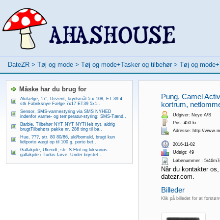
DateZR
>
Tøj og mode
>
Tøj og mode+Tasker og tilbehør
>
Tøj og mode+T
Måske har du brug for
Pung, Camel Active L
Alufælge, 17", Dezent, krydsmål 5 x 108, ET 39 4
kortrum, netlomme
stk Fabriksnye Fælge 7x17 ET39 5x1..
Sensor, SMS-varmestyring via SMS NYHED
Udgiver: Neye A/S
indenfor varme- og temperatur-styring: SMS-Tænd..
Pris: 450 kr.
Barbie, Tilbehør NYT NYT NYTHelt nyt, aldrig
brugtTilbehørs pakke nr. 286 ting til ba..
Adresse: http://www.n
Hue, ???, str. 80 80/86, uld/bomuld, brugt kun
lidtporto vægt op til 100 g, porto bet..
2016-11-02
Gallakjole, Ukendt, str. S Flot og luksuriøs
Udsigt: 49
gallakjole i Turkis farve. Under brystet ..
Løbenummer：5r46m7
Når du kontakter os,
datezr.com.
Billeder
Klik på billedet for at forstør