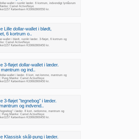
ollar-wallet i rustikt læder. 6 kortrum, indvendigt lynlåsrum
Mærke: Camel ActiveNeye
kker1157 København K33692800550 kr.
Lille dollar-wallet i blødt,
jet, 6 kortrum o..
r-wallet i blødt, rustikt læder. 3-fløjet, 6 kortrum og
ke: Camel ActiveNeye
kker1157 København K33692800450 kr.
3-fløjet dollar-wallet i læder.
, møntrum og ind..
dollar-wallet i læder. 6 kort, net-lomme, møntrum og
kt: Pung Mærke: Camel ActiveNeye
kker1157 København K33692800450 kr.
 3-fløjet "tegnebog" i læder.
 møntrum og indvend..
 "tegnebog" i læder. 8 kort, netlomme, møntrum og
kt: Pung Mærke: Camel ActiveNeye
kker1157 København K33692800450 kr.
e Klassisk skål-pung i læder.