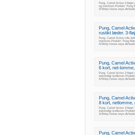
Pung, Camel Active 3-fløjet d
og møntrum.Produkt: Pung 
A/Shttp://www.neye.dk/buti
Pung, Camel Active 
rustikt læder. 3-flø
Pung, Camel Active Lille dolla
møntrum.Produkt: Pung Mær
A/Shttp://www.neye.dk/buti
Pung, Camel Active 
6 kort, net-lomme
Pung, Camel Active 3-fløjet 
indvendigt lynlåsrum.Produ
A/Shttp://www.neye.dk/buti
Pung, Camel Active
8 kort, netlomme,
Pung, Camel Active 3-fløjet
indvendigt lynlåsrum.Produ
A/Shttp://www.neye.dk/buti
Pung, Camel Activ