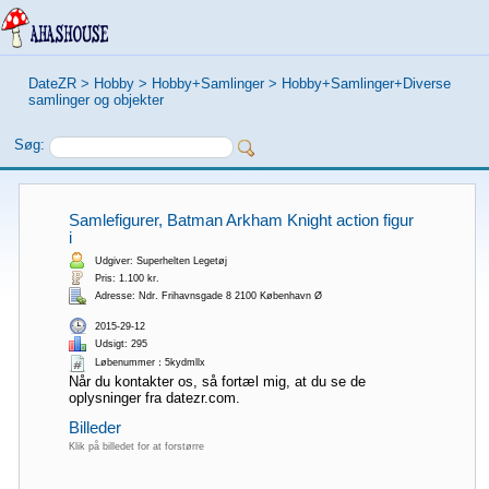
DateZR
>
Hobby
>
Hobby+Samlinger
>
Hobby+Samlinger+Diverse
samlinger og objekter
Søg:
Samlefigurer, Batman Arkham Knight action figur
i
Udgiver: Superhelten Legetøj
Pris: 1.100 kr.
Adresse: Ndr. Frihavnsgade 8 2100 København Ø
2015-29-12
Udsigt: 295
Løbenummer：5kydmllx
Når du kontakter os, så fortæl mig, at du se de
oplysninger fra datezr.com.
Billeder
Klik på billedet for at forstørre