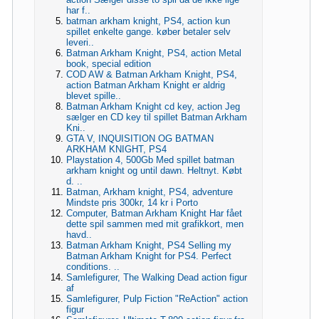
har f..
batman arkham knight, PS4, action kun
spillet enkelte gange. køber betaler selv
leveri..
Batman Arkham Knight, PS4, action Metal
book, special edition
COD AW & Batman Arkham Knight, PS4,
action Batman Arkham Knight er aldrig
blevet spille..
Batman Arkham Knight cd key, action Jeg
sælger en CD key til spillet Batman Arkham
Kni..
GTA V, INQUISITION OG BATMAN
ARKHAM KNIGHT, PS4
Playstation 4, 500Gb Med spillet batman
arkham knight og until dawn. Heltnyt. Købt
d. ..
Batman, Arkham knight, PS4, adventure
Mindste pris 300kr, 14 kr i Porto
Computer, Batman Arkham Knight Har fået
dette spil sammen med mit grafikkort, men
havd..
Batman Arkham Knight, PS4 Selling my
Batman Arkham Knight for PS4. Perfect
conditions. ..
Samlefigurer, The Walking Dead action figur
af
Samlefigurer, Pulp Fiction "ReAction" action
figur