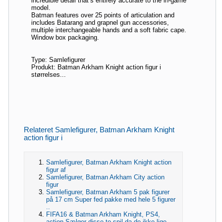
incredible detail that’s entirely accurate to the in-game
model.
Batman features over 25 points of articulation and
includes Batarang and grapnel gun accessories,
multiple interchangeable hands and a soft fabric cape.
Window box packaging.
Type: Samlefigurer
Produkt: Batman Arkham Knight action figur i
størrelses...
Relateret Samlefigurer, Batman Arkham Knight
action figur i
Samlefigurer, Batman Arkham Knight action
figur af
Samlefigurer, Batman Arkham City action
figur
Samlefigurer, Batman Arkham 5 pak figurer
på 17 cm Super fed pakke med hele 5 figurer
..
FIFA16 & Batman Arkham Knight, PS4,
action Sælger disse to spil da de ikke lige