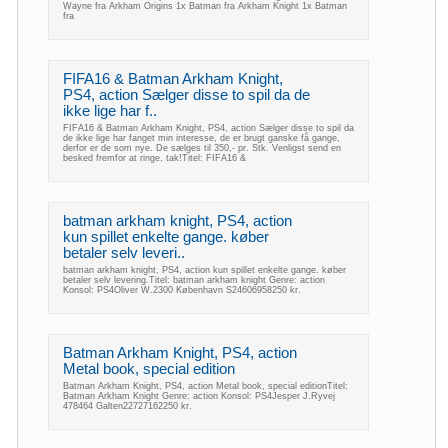
Wayne fra Arkham Origins 1x Batman fra Arkham Knight 1x Batman
fra
FIFA16 & Batman Arkham Knight,
PS4, action Sælger disse to spil da de
ikke lige har f..
FIFA16 & Batman Arkham Knight, PS4, action Sælger disse to spil da
de ikke lige har fanget min interesse, de er brugt ganske få gange,
derfor er de som nye. De sælges til 350,- pr. Stk. Venligst send en
besked fremfor at ringe, tak!Titel: FIFA16 &
batman arkham knight, PS4, action
kun spillet enkelte gange. køber
betaler selv leveri..
batman arkham knight, PS4, action kun spillet enkelte gange. køber
betaler selv levering.Titel: batman arkham knight Genre: action
Konsol: PS4Oliver W.2300 København S24606958250 kr.
Batman Arkham Knight, PS4, action
Metal book, special edition
Batman Arkham Knight, PS4, action Metal book, special editionTitel:
Batman Arkham Knight Genre: action Konsol: PS4Jesper J.Ryvej
478464 Galten22727162250 kr.