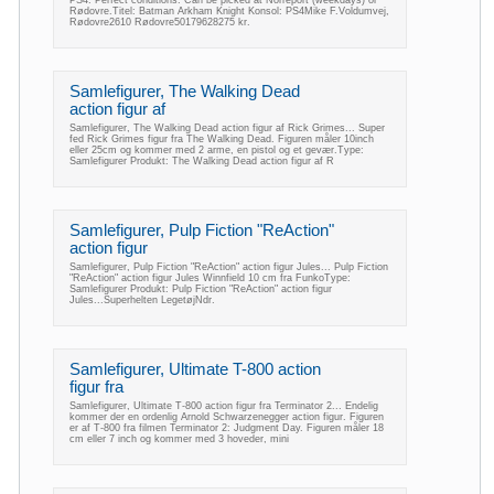
PS4. Perfect conditions. Can be picked at Norreport (weekdays) or
Rødovre.Titel: Batman Arkham Knight Konsol: PS4Mike F.Voldumvej,
Rødovre2610 Rødovre50179628275 kr.
Samlefigurer, The Walking Dead
action figur af
Samlefigurer, The Walking Dead action figur af Rick Grimes... Super
fed Rick Grimes figur fra The Walking Dead. Figuren måler 10inch
eller 25cm og kommer med 2 arme, en pistol og et gevær.Type:
Samlefigurer Produkt: The Walking Dead action figur af R
Samlefigurer, Pulp Fiction "ReAction"
action figur
Samlefigurer, Pulp Fiction "ReAction" action figur Jules... Pulp Fiction
"ReAction" action figur Jules Winnfield 10 cm fra FunkoType:
Samlefigurer Produkt: Pulp Fiction "ReAction" action figur
Jules...Superhelten LegetøjNdr.
Samlefigurer, Ultimate T-800 action
figur fra
Samlefigurer, Ultimate T-800 action figur fra Terminator 2... Endelig
kommer der en ordenlig Arnold Schwarzenegger action figur. Figuren
er af T-800 fra filmen Terminator 2: Judgment Day. Figuren måler 18
cm eller 7 inch og kommer med 3 hoveder, mini