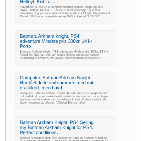
Heltnyt. Købt d. ..
Playstation 4, 500Gb Med spillet batman arkham knight og until
dawn. Heltnyt. Købt d. 01.09.2015. Med kvittering. Og kun til
afhentning. Og prisen er ikke til at forhandle med.Type: Playstation 4
Model: 500Gborion y.egedalsvænge2980 Kokkedal538221382
Batman, Arkham knight, PS4,
adventure Mindste pris 300kr, 14 kr i
Porto
Batman, Arkham knight, PS4, adventure Mindste pris 300kr, 14 kr i
PortoTitel: Batman, Arkham knight Genre: adventure Konsol:
PS4natasja n.Hvalens kvt 3b2620 Albertslund50728794300 kr.
Computer, Batman Arkham Knight
Har fået dette spil sammen med mit
grafikkort, men havd..
Computer, Batman Arkham Knight Har fået dette spil sammen med
mit grafikkort, men havde bestilt spillet før det kom ud, så nu ligger
jeg inde med et stykke batman arkham knight. Spillets serial kode
ligger i mappen på billedet. (Uåbnet) Det kan aftal
Batman Arkham Knight, PS4 Selling
my Batman Arkham Knight for PS4.
Perfect conditions. ..
Batman Arkham Knight, PS4 Selling my Batman Arkham Knight for