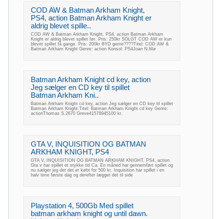
COD AW & Batman Arkham Knight,
PS4, action Batman Arkham Knight er
aldrig blevet spille..
COD AW & Batman Arkham Knight, PS4, action Batman Arkham
Knight er aldrig blevet spillet før. Pris: 250kr SOLGT COD AW er kun
blevet spillet få gange. Pris: 200kr BYD gerne????Titel: COD AW &
Batman Arkham Knight Genre: action Konsol: PS4Joan N.Mø
Batman Arkham Knight cd key, action
Jeg sælger en CD key til spillet
Batman Arkham Kni..
Batman Arkham Knight cd key, action Jeg sælger en CD key til spillet
Batman Arkham Knight.Titel: Batman Arkham Knight cd key Genre:
actionThomas S.2670 Greve41578945100 kr.
GTA V, INQUISITION OG BATMAN
ARKHAM KNIGHT, PS4
GTA V, INQUISITION OG BATMAN ARKHAM KNIGHT, PS4, action
Gta v har spillet et stykke tid Ca. En måned har gennemført spillet og
nu sælger jeg det det er købt for 500 kr. Inquisition har spillet i en
halv time første dag og derefter lægget det til side
Playstation 4, 500Gb Med spillet
batman arkham knight og until dawn.