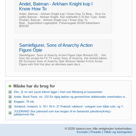
Andet, Batman - Arkham Knight kop I
Know How To
Andet, Batman - Arkham Knight kop I Know How To Beat... Krus fra
spillet Batman : Arkham Knight. Kan indeholde 0,33 liter.Type: Andet
Produkt: Batman - Arkham Knight kop I Know How To
Beat...Superhelten LegetøjNdr. Frihavnsgade 82100 København
Ø32182
Samlefigurer, Sons of Anarchy Action
Figure Opie
Samlefigurer, Sons of Anarchy Action Figure Opie Winston EE... Hot
from the smash-hit FX TV series Sons of Anarchy, this limited edition
EE Exclusive Sons of Anarchy Opie Winston Variant 6-Inch Action
Figure with Knit Hat plus an alternate paint deco
Måske har du brug for
Elm, 11 rm tørt savet kløvet ligger i Voel ved Silkeborg pr.kassemeter
Andet, BonA Parte, str. 152 En rigtig lækker og gennemforet dobbetradet vinterfrakke m..
Knapper, 70 stk.
Sofabord, melamin, b: 78 l: 50 h: 27 Praktisk rullebord - velegnet som både sofa- og T..
JULEMAND Stor julemand som kan bruges til en fantastisk juleudsmykning i
julehjemmet.Hø..
© 2026 datezr.com. Alle rettigheder forbeholdes.
Kontakt
|
Privatliv
|
Vilkår og betingelser