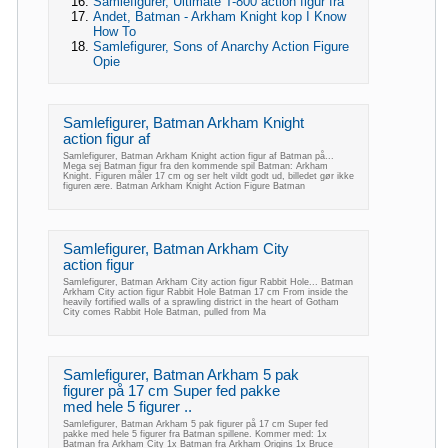
Samlefigurer, Ultimate T-800 action figur fra
Andet, Batman - Arkham Knight kop I Know
How To
Samlefigurer, Sons of Anarchy Action Figure
Opie
Samlefigurer, Batman Arkham Knight
action figur af
Samlefigurer, Batman Arkham Knight action figur af Batman på...
Mega sej Batman figur fra den kommende spil Batman: Arkham
Knight. Figuren måler 17 cm og ser helt vildt godt ud, billedet gør ikke
figuren ære. Batman Arkham Knight Action Figure Batman
Samlefigurer, Batman Arkham City
action figur
Samlefigurer, Batman Arkham City action figur Rabbit Hole... Batman
Arkham City action figur Rabbit Hole Batman 17 cm From inside the
heavily fortified walls of a sprawling district in the heart of Gotham
City comes Rabbit Hole Batman, pulled from Ma
Samlefigurer, Batman Arkham 5 pak
figurer på 17 cm Super fed pakke
med hele 5 figurer ..
Samlefigurer, Batman Arkham 5 pak figurer på 17 cm Super fed
pakke med hele 5 figurer fra Batman spillene. Kommer med: 1x
Batman fra Arkham City 1x Batman fra Arkham Origins 1x Bruce