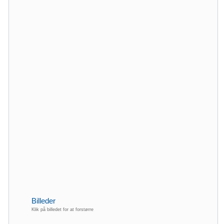
Billeder
Klik på billedet for at forstørre