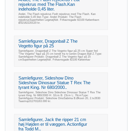
rejsekrus med The Flash.Kan
indeholde 0,45 liter.
Andet, The Flash rejsekrus Fedt rejsekrus med The Flash. Kan
indeholde 0,45 liter.Type: Andet Produkt: The Flash
rejsekrusSuperhelten LegetøjNdr. Frihavnsgade 82100 København
Ø32182220120 kr.
Samlefigurer, Dragonball Z The
Vegetto figur på 25
Samlefigurer, Dragonball Z The Vegetto figur på 25 cm Super fed
"The Vegetto" figur på 25 cm kendt fra tv-serien Dragon Ball Z.Type:
Samlefigurer Produkt: Dragonball Z The Vegetto figur på 25
cmSuperhelten LegetøjNdr. Frihavnsgade 82100 Københav
Samlefigurer, Sideshow Dino
Sideshow Dinosaur Statue T Rex The
tyrant King. Nr 680/2000..
Samlefigurer, Sideshow Dino Sideshow Dinosaur Statue T Rex The
tyrant King. Nr 680/2000 H: 32cm B: 23cm L: 76cmType:
Samlefigurer Produkt: Sideshow DinoSabrina B.Øksen 20, 2.tv2630
Taastrup312701163.000 kr.
Samlefigurer, Jack the ripper 21 cm
høj Højden er til væggen. Actionfigur
fra Todd M..