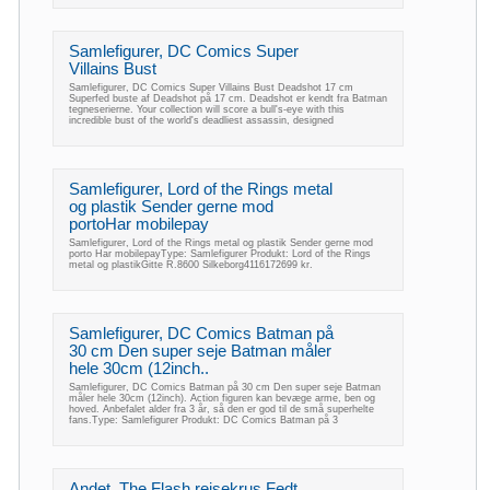
Samlefigurer, DC Comics Super
Villains Bust
Samlefigurer, DC Comics Super Villains Bust Deadshot 17 cm
Superfed buste af Deadshot på 17 cm. Deadshot er kendt fra Batman
tegneserierne. Your collection will score a bull's-eye with this
incredible bust of the world's deadliest assassin, designed
Samlefigurer, Lord of the Rings metal
og plastik Sender gerne mod
portoHar mobilepay
Samlefigurer, Lord of the Rings metal og plastik Sender gerne mod
porto Har mobilepayType: Samlefigurer Produkt: Lord of the Rings
metal og plastikGitte R.8600 Silkeborg4116172699 kr.
Samlefigurer, DC Comics Batman på
30 cm Den super seje Batman måler
hele 30cm (12inch..
Samlefigurer, DC Comics Batman på 30 cm Den super seje Batman
måler hele 30cm (12inch). Action figuren kan bevæge arme, ben og
hoved. Anbefalet alder fra 3 år, så den er god til de små superhelte
fans.Type: Samlefigurer Produkt: DC Comics Batman på 3
Andet, The Flash rejsekrus Fedt