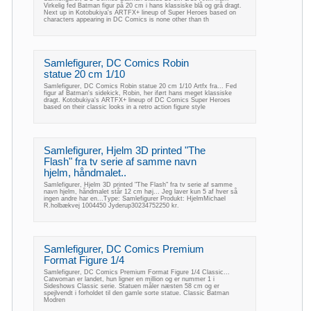
Virkelig fed Batman figur på 20 cm i hans klassiske blå og grå dragt.
Next up in Kotobukiya's ARTFX+ lineup of Super Heroes based on
characters appearing in DC Comics is none other than th
Samlefigurer, DC Comics Robin
statue 20 cm 1/10
Samlefigurer, DC Comics Robin statue 20 cm 1/10 Artfx fra... Fed
figur af Batman's sidekick, Robin, her iført hans meget klassiske
dragt. Kotobukiya's ARTFX+ lineup of DC Comics Super Heroes
based on their classic looks in a retro action figure style
Samlefigurer, Hjelm 3D printed "The
Flash" fra tv serie af samme navn
hjelm, håndmalet..
Samlefigurer, Hjelm 3D printed "The Flash" fra tv serie af samme
navn hjelm, håndmalet står 12 cm høj... Jeg laver kun 5 af hver så
ingen andre har en...Type: Samlefigurer Produkt: HjelmMichael
R.holbækvej 1004450 Jyderup30234752250 kr.
Samlefigurer, DC Comics Premium
Format Figure 1/4
Samlefigurer, DC Comics Premium Format Figure 1/4 Classic...
Catwoman er landet, hun ligner en million og er nummer 1 i
Sideshows Classic serie. Statuen måler næsten 58 cm og er
spejlvendt i forholdet til den gamle sorte statue. Classic Batman
Modren