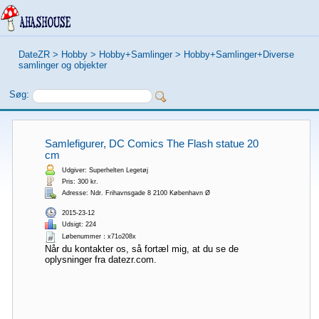
DateZR
>
Hobby
>
Hobby+Samlinger
>
Hobby+Samlinger+Diverse
samlinger og objekter
Søg:
Samlefigurer, DC Comics The Flash statue 20
cm
Udgiver: Superhelten Legetøj
Pris: 300 kr.
Adresse: Ndr. Frihavnsgade 8 2100 København Ø
2015-23-12
Udsigt: 224
Løbenummer：x71o208x
Når du kontakter os, så fortæl mig, at du se de
oplysninger fra datezr.com.