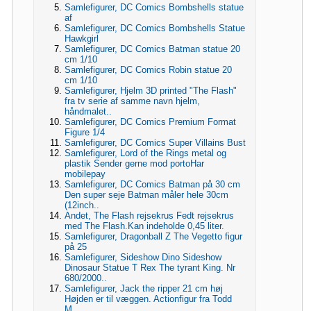
Samlefigurer, DC Comics Bombshells statue
af
Samlefigurer, DC Comics Bombshells Statue
Hawkgirl
Samlefigurer, DC Comics Batman statue 20
cm 1/10
Samlefigurer, DC Comics Robin statue 20
cm 1/10
Samlefigurer, Hjelm 3D printed "The Flash"
fra tv serie af samme navn hjelm,
håndmalet..
Samlefigurer, DC Comics Premium Format
Figure 1/4
Samlefigurer, DC Comics Super Villains Bust
Samlefigurer, Lord of the Rings metal og
plastik Sender gerne mod portoHar
mobilepay
Samlefigurer, DC Comics Batman på 30 cm
Den super seje Batman måler hele 30cm
(12inch..
Andet, The Flash rejsekrus Fedt rejsekrus
med The Flash.Kan indeholde 0,45 liter.
Samlefigurer, Dragonball Z The Vegetto figur
på 25
Samlefigurer, Sideshow Dino Sideshow
Dinosaur Statue T Rex The tyrant King. Nr
680/2000..
Samlefigurer, Jack the ripper 21 cm høj
Højden er til væggen. Actionfigur fra Todd
M..