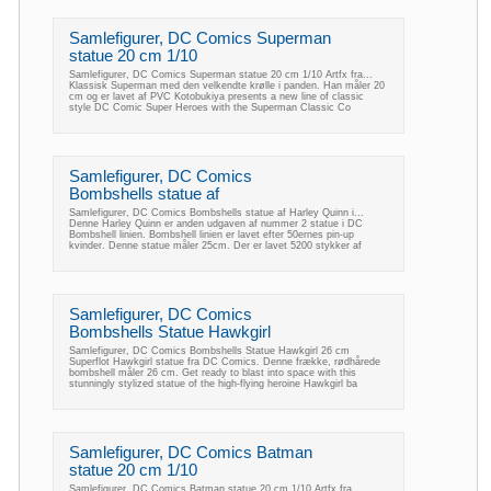
Samlefigurer, DC Comics Superman
statue 20 cm 1/10
Samlefigurer, DC Comics Superman statue 20 cm 1/10 Artfx fra...
Klassisk Superman med den velkendte krølle i panden. Han måler 20
cm og er lavet af PVC Kotobukiya presents a new line of classic
style DC Comic Super Heroes with the Superman Classic Co
Samlefigurer, DC Comics
Bombshells statue af
Samlefigurer, DC Comics Bombshells statue af Harley Quinn i...
Denne Harley Quinn er anden udgaven af nummer 2 statue i DC
Bombshell linien. Bombshell linien er lavet efter 50ernes pin-up
kvinder. Denne statue måler 25cm. Der er lavet 5200 stykker af
Samlefigurer, DC Comics
Bombshells Statue Hawkgirl
Samlefigurer, DC Comics Bombshells Statue Hawkgirl 26 cm
Superflot Hawkgirl statue fra DC Comics. Denne frække, rødhårede
bombshell måler 26 cm. Get ready to blast into space with this
stunningly stylized statue of the high-flying heroine Hawkgirl ba
Samlefigurer, DC Comics Batman
statue 20 cm 1/10
Samlefigurer, DC Comics Batman statue 20 cm 1/10 Artfx fra...