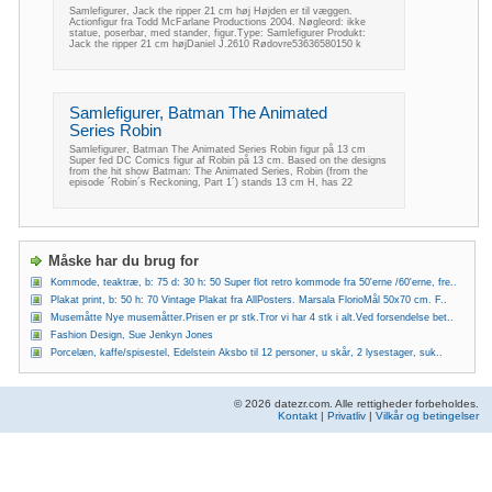
Samlefigurer, Jack the ripper 21 cm høj Højden er til væggen.
Actionfigur fra Todd McFarlane Productions 2004. Nøgleord: ikke
statue, poserbar, med stander, figur.Type: Samlefigurer Produkt:
Jack the ripper 21 cm højDaniel J.2610 Rødovre53636580150 k
Samlefigurer, Batman The Animated
Series Robin
Samlefigurer, Batman The Animated Series Robin figur på 13 cm
Super fed DC Comics figur af Robin på 13 cm. Based on the designs
from the hit show Batman: The Animated Series, Robin (from the
episode ´Robin´s Reckoning, Part 1´) stands 13 cm H, has 22
Måske har du brug for
Kommode, teaktræ, b: 75 d: 30 h: 50 Super flot retro kommode fra 50'erne /60'erne, fre..
Plakat print, b: 50 h: 70 Vintage Plakat fra AllPosters. Marsala FlorioMål 50x70 cm. F..
Musemåtte Nye musemåtter.Prisen er pr stk.Tror vi har 4 stk i alt.Ved forsendelse bet..
Fashion Design, Sue Jenkyn Jones
Porcelæn, kaffe/spisestel, Edelstein Aksbo til 12 personer, u skår, 2 lysestager, suk..
© 2026 datezr.com. Alle rettigheder forbeholdes.
Kontakt
|
Privatliv
|
Vilkår og betingelser