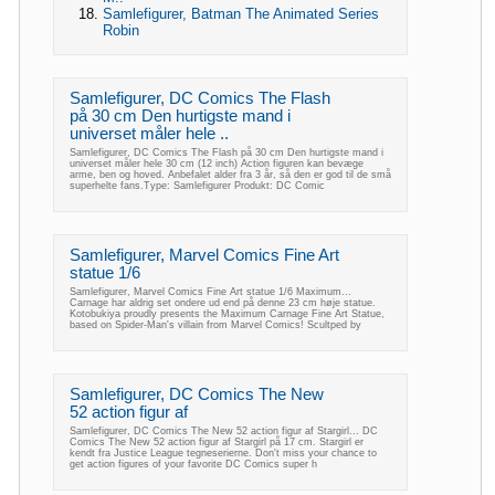
Samlefigurer, Batman The Animated Series
Robin
Samlefigurer, DC Comics The Flash
på 30 cm Den hurtigste mand i
universet måler hele ..
Samlefigurer, DC Comics The Flash på 30 cm Den hurtigste mand i
universet måler hele 30 cm (12 inch) Action figuren kan bevæge
arme, ben og hoved. Anbefalet alder fra 3 år, så den er god til de små
superhelte fans.Type: Samlefigurer Produkt: DC Comic
Samlefigurer, Marvel Comics Fine Art
statue 1/6
Samlefigurer, Marvel Comics Fine Art statue 1/6 Maximum...
Carnage har aldrig set ondere ud end på denne 23 cm høje statue.
Kotobukiya proudly presents the Maximum Carnage Fine Art Statue,
based on Spider-Man's villain from Marvel Comics! Scultped by
Samlefigurer, DC Comics The New
52 action figur af
Samlefigurer, DC Comics The New 52 action figur af Stargirl... DC
Comics The New 52 action figur af Stargirl på 17 cm. Stargirl er
kendt fra Justice League tegneserierne. Don't miss your chance to
get action figures of your favorite DC Comics super h