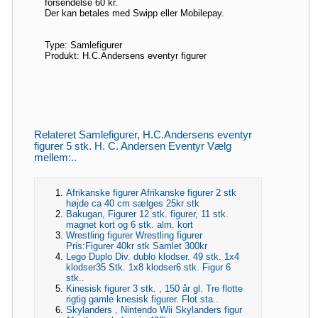
forsendelse 60 kr.
Der kan betales med Swipp eller Mobilepay.
Type: Samlefigurer
Produkt: H.C.Andersens eventyr figurer
Relateret Samlefigurer, H.C.Andersens eventyr
figurer 5 stk. H. C. Andersen Eventyr Vælg
mellem:..
Afrikanske figurer Afrikanske figurer 2 stk
højde ca 40 cm sælges 25kr stk
Bakugan, Figurer 12 stk. figurer, 11 stk.
magnet kort og 6 stk. alm. kort
Wrestling figurer Wrestling figurer
Pris:Figurer 40kr stk Samlet 300kr
Lego Duplo Div. dublo klodser. 49 stk. 1x4
klodser35 Stk. 1x8 klodser6 stk. Figur 6
stk..
Kinesisk figurer 3 stk. , 150 år gl. Tre flotte
rigtig gamle knesisk figurer. Flot sta..
Skylanders , Nintendo Wii Skylanders figur