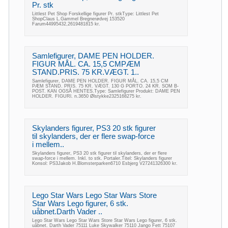
Pr. stk
Littlest Pet Shop Forskellige figurer Pr. stkType: Littlest Pet
ShopClaus L.Gammel Bregnerødvej 153520
Farum44995432,2619481815 kr.
Samlefigurer, DAME PEN HOLDER.
FIGUR MÅL. CA. 15,5 CMPÆM
STAND.PRIS. 75 KR.VÆGT. 1..
Samlefigurer, DAME PEN HOLDER. FIGUR MÅL. CA. 15,5 CM
PÆM STAND. PRIS. 75 KR. VÆGT. 130 G PORTO. 24 KR. SOM B-
POST. KAN OGSÅ HENTES.Type: Samlefigurer Produkt: DAME PEN
HOLDER. FIGURl. n.3650 Ølstykke2325168275 kr.
Skylanders figurer, PS3 20 stk figurer
til skylanders, der er flere swap-force
i mellem..
Skylanders figurer, PS3 20 stk figurer til skylanders, der er flere
swap-force i mellem. Inkl. to stk. Portaler.Titel: Skylanders figurer
Konsol: PS3Jakob H.Blomsterparken6710 Esbjerg V27241326300 kr.
Lego Star Wars Lego Star Wars Store
Star Wars Lego figurer, 6 stk.
uåbnet.Darth Vader ..
Lego Star Wars Lego Star Wars Store Star Wars Lego figurer, 6 stk.
uåbnet. Darth Vader 75111 Luke Skywalker 75110 Jango Fett 75107