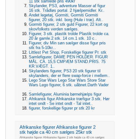
11 stk samlede pris 490kr
Skylander, PS3, adventure Masser af figur
16 stk. Trådløs portal. 2 hjælpemidler. Kr..
Andet legetøj, Gormiti, Gormiti Gormiti
figurer, 20 stk. inkl. borg (Hule i træ). Alt..
Gormiti figurer, 2 stk guld Figurer, 22 kort og
skovfolkets verden sælges.
Figurer, 3 stk. plastik trolde Plastik trolde ca.
20 år gamle.2 stk. 14 cm.1 stk. 10 c..
Figurer, div Min søn sælger disse figur pris
stk fra 5-10kr...
Littlest Pet Shop, Forskellige figurer Pr. stk
Samlefigurer, DAME PEN HOLDER. FIGUR
MÅL. CA. 15,5 CMPÆM STAND.PRIS. 75
KR.VÆGT. 1..
Skylanders figurer, PS3 20 stk figurer til
skylanders, der er flere swap-force i mellem..
Lego Star Wars Lego Star Wars Store Star
Wars Lego figurer, 6 stk. uåbnet.Darth Vader
..
Samlefigurer, Aluminia børnehjælps figur
Afrikansk figur Afrikanske træfigur 3 stk. Hør
intet ondt - Se intet ondt - Tal intet..
figurer, forskellige figurer pr stk 20 kr
Afrikanske figurer Afrikanske figurer 2
stk højde ca 40 cm sælges 25kr stk
Afrikanske figurer Afrikanske figurer 2 stk højde ca 40 cm sælges