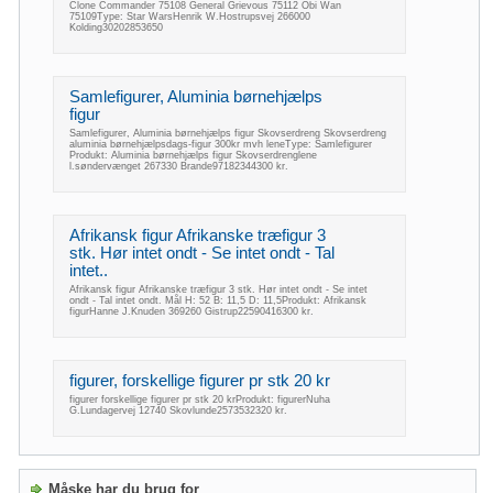
Clone Commander 75108 General Grievous 75112 Obi Wan
75109Type: Star WarsHenrik W.Hostrupsvej 266000
Kolding30202853650
Samlefigurer, Aluminia børnehjælps
figur
Samlefigurer, Aluminia børnehjælps figur Skovserdreng Skovserdreng
aluminia børnehjælpsdags-figur 300kr mvh leneType: Samlefigurer
Produkt: Aluminia børnehjælps figur Skovserdrenglene
l.søndervænget 267330 Brande97182344300 kr.
Afrikansk figur Afrikanske træfigur 3
stk. Hør intet ondt - Se intet ondt - Tal
intet..
Afrikansk figur Afrikanske træfigur 3 stk. Hør intet ondt - Se intet
ondt - Tal intet ondt. Mål H: 52 B: 11,5 D: 11,5Produkt: Afrikansk
figurHanne J.Knuden 369260 Gistrup22590416300 kr.
figurer, forskellige figurer pr stk 20 kr
figurer forskellige figurer pr stk 20 krProdukt: figurerNuha
G.Lundagervej 12740 Skovlunde2573532320 kr.
Måske har du brug for