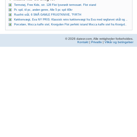
Termotøj, Free Kids, str. 128 Flot lyserødt termosæt. Flot stand
Pc spil, til pc, anden genre, Alle 5 pc spil 40kr
Rustfrit stål, 6 SMÅ GAMLE FRUGTKNIVE, "FIRTH
Køkkenvægt, Eva NY PRIS: Klassisk retro køkkenvægt fra Eva med røgfarvet skål og ..
Porcelæn, Mocca kaffe stel, Kronjyden Flot perfekt istand Mocca kaffe stel fra Kronjyd..
© 2026 datezr.com. Alle rettigheder forbeholdes.
Kontakt
|
Privatliv
|
Vilkår og betingelser