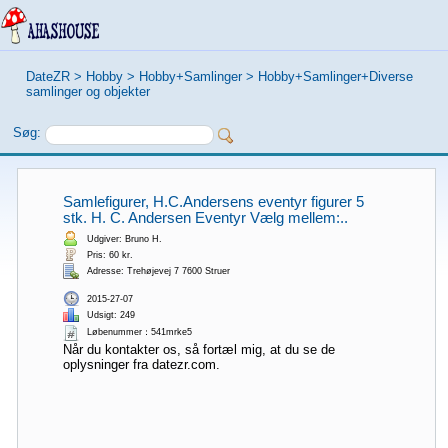
DateZR
>
Hobby
>
Hobby+Samlinger
>
Hobby+Samlinger+Diverse
samlinger og objekter
Søg:
Samlefigurer, H.C.Andersens eventyr figurer 5
stk. H. C. Andersen Eventyr Vælg mellem:..
Udgiver: Bruno H.
Pris: 60 kr.
Adresse: Trehøjevej 7 7600 Struer
2015-27-07
Udsigt: 249
Løbenummer：541mrke5
Når du kontakter os, så fortæl mig, at du se de
oplysninger fra datezr.com.