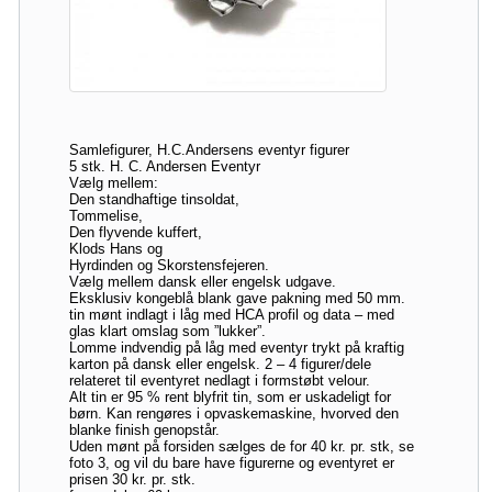
Samlefigurer, H.C.Andersens eventyr figurer
5 stk. H. C. Andersen Eventyr
Vælg mellem:
Den standhaftige tinsoldat,
Tommelise,
Den flyvende kuffert,
Klods Hans og
Hyrdinden og Skorstensfejeren.
Vælg mellem dansk eller engelsk udgave.
Eksklusiv kongeblå blank gave pakning med 50 mm.
tin mønt indlagt i låg med HCA profil og data – med
glas klart omslag som ”lukker”.
Lomme indvendig på låg med eventyr trykt på kraftig
karton på dansk eller engelsk. 2 – 4 figurer/dele
relateret til eventyret nedlagt i formstøbt velour.
Alt tin er 95 % rent blyfrit tin, som er uskadeligt for
børn. Kan rengøres i opvaskemaskine, hvorved den
blanke finish genopstår.
Uden mønt på forsiden sælges de for 40 kr. pr. stk, se
foto 3, og vil du bare have figurerne og eventyret er
prisen 30 kr. pr. stk.