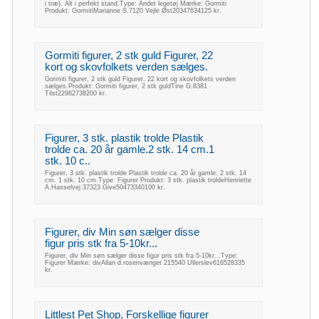
i træ). Alt i perfekt stand.Type: Andet legetøj Mærke: Gormiti
Produkt: GormitiMarianne S.7120 Vejle Øst20347634125 kr.
Gormiti figurer, 2 stk guld Figurer, 22
kort og skovfolkets verden sælges.
Gormiti figurer, 2 stk guld Figurer, 22 kort og skovfolkets verden
sælges.Produkt: Gormiti figurer, 2 stk guldTine G.8381
Tilst22982738200 kr.
Figurer, 3 stk. plastik trolde Plastik
trolde ca. 20 år gamle.2 stk. 14 cm.1
stk. 10 c..
Figurer, 3 stk. plastik trolde Plastik trolde ca. 20 år gamle. 2 stk. 14
cm. 1 stk. 10 cm.Type: Figurer Produkt: 3 stk. plastik troldeHenriette
A.Hasselvej 37323 Give50473340100 kr.
Figurer, div Min søn sælger disse
figur pris stk fra 5-10kr...
Figurer, div Min søn sælger disse figur pris stk fra 5-10kr...Type:
Figurer Mærke: divAllan d.rosenvænget 215540 Ullerslev616528335
kr.
Littlest Pet Shop, Forskellige figurer