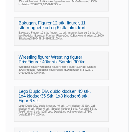
25kr stkProdukt: Afrikanske figurerHenning M.Gefionsvej 17500
Holstebro28578472,2856947225 kr.
Bakugan, Figurer 12 stk. figurer, 11
stk. magnet kort og 6 stk. alm. kort
Bakugan, Figurer 12 stk. figurer, 11 stk. magnet kort og 6 stk. alm.
kortProdukt: Bakugan Mærke: FigurerJes O.Buskelundhøjen 1218600
Silkeborg98169448,24880828150 kr.
Wrestling figurer Wrestling figurer
Pris:Figurer 40kr stk Samlet 300kr
Wrestling figurer Wrestling figurer Pris: Figurer 40kr stk Samlet
300krProdukt: Wrestling figurerBrian M.Digehuset 8 3 tv2670
Greve2983249940 kr.
Lego Duplo Div. dublo klodser. 49 stk.
1x4 klodser35 Stk. 1x8 klodser6 stk.
Figur 6 stk..
Lego Duplo Div. dublo klodser. 49 stk. 1x4 klodser 35 Stk. 1x8
klodser 6 stk. Figur 6 stk. Speciel klodser 1 stk. Racerbil 3 Stk.
Tog/Traktor 1 stk. bådType: DuploLars A.Skovvejen 137100
Vejle22274444250 kr.