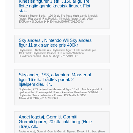
Kinesisk figurer 3 stk. , 150 år gl. Tre
flotte rigtig gamle knesisk figurer. Flot
sta..
Kinesisk figurer 3 stk. , 150 år gl. Tre flotte rigtig gamle knesisk
figurer. Flot stand. Rav.Produkt: Kinesisk figurer 3 stk. Alder:
150Patryk S.Gyden 148420 Knebel207677001.500 kr.
Skylanders , Nintendo Wii Skylanders
figur 11 stk samlede pris 490kr
Skylanders , Nintendo Wii Skylanders figur 11 stk samlede pris
490krTitel: Skylanders Passer til: Nintendo Wiibetina
H.vildtbaneparken 302635 Ishøj61275779490 kr.
Skylander, PS3, adventure Masser af
figur 16 stk. Trådløs portal. 2
hjælpemidler. Kr..
Skylander, PS3, adventure Masser af figur 16 stk. Trådløs portal. 2
hjælpemidler. Kraniumpotal til som kan åbne flere baner.500Titel:
Skylander Genre: adventure Konsol: PS3Mette N.3450
Allerød40882109,48177781499 kr.
Andet legetøj, Gormiti, Gormiti
Gormiti figurer, 20 stk. inkl. borg (Hule
i træ). Alt..
Andet legetøj, Gormiti, Gormiti Gormiti figurer, 20 stk. inkl. borg (Hule