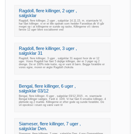
Ragdoll, flere killinger, 2 uger ,
salgsklar
Ragdoll, flere killinger, 2 uger , salgsklar 14.11.15, m. stamtavle Vi
har fået killinger. vi er et lille opdræt som hedder Faroeblue.dk Vi går
meget op i at killingerne er sunde og raske, Killingerne vil i deres
første 12 uger blive socialiseret ved
Ragdoll, flere killinger, 3 uger ,
salgsklar 31
Ragdoll, flere killinger, 3 uger , salgsklar 31 august hvor de er 12
uger. Vores Ragdoll har fået 5 dejlige killinger, der er 3 piger og 2
drenge. De er 100% inde katte, og er vant til børn. Begge forældre er
vores egne, moren er ægte Ragdoll chokola
Bengal, flere killinger, 6 uger ,
salgsklar 03/12
Bengal, flere killinger, 6 uger , salgsklar 03/12 2015 , m. stamtavle
Bengal killinger sælges. Født d. 10/9. Vi har fået 6 smukke killinger, 4
plettede og 2 marble. Killingerne er efter gode og sunde forældre. De
vil opvokse i stuen og være vant til
Siameser, flere killinger, 7 uger ,
salgsklar Den.
Siameser, flere killinger, 7 uger , salgsklar Den. 4 nov Gammeldags