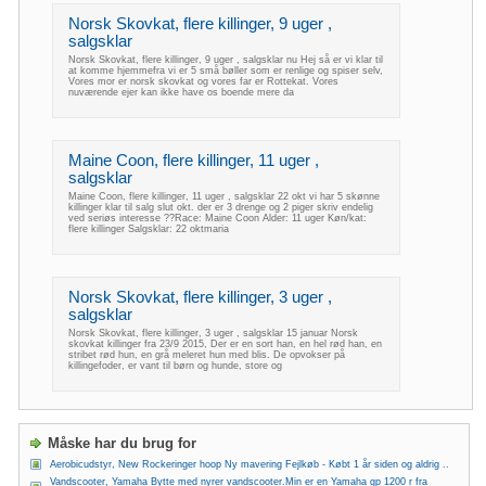
Norsk Skovkat, flere killinger, 9 uger ,
salgsklar
Norsk Skovkat, flere killinger, 9 uger , salgsklar nu Hej så er vi klar til
at komme hjemmefra vi er 5 små bøller som er renlige og spiser selv,
Vores mor er norsk skovkat og vores far er Rottekat. Vores
nuværende ejer kan ikke have os boende mere da
Maine Coon, flere killinger, 11 uger ,
salgsklar
Maine Coon, flere killinger, 11 uger , salgsklar 22 okt vi har 5 skønne
killinger klar til salg slut okt. der er 3 drenge og 2 piger skriv endelig
ved seriøs interesse ??Race: Maine Coon Alder: 11 uger Køn/kat:
flere killinger Salgsklar: 22 oktmaria
Norsk Skovkat, flere killinger, 3 uger ,
salgsklar
Norsk Skovkat, flere killinger, 3 uger , salgsklar 15 januar Norsk
skovkat killinger fra 23/9 2015, Der er en sort han, en hel rød han, en
stribet rød hun, en grå meleret hun med blis. De opvokser på
killingefoder, er vant til børn og hunde, store og
Måske har du brug for
Aerobicudstyr, New Rockeringer hoop Ny mavering Fejlkøb - Købt 1 år siden og aldrig ..
Vandscooter, Yamaha Bytte med nyrer vandscooter.Min er en Yamaha gp 1200 r fra