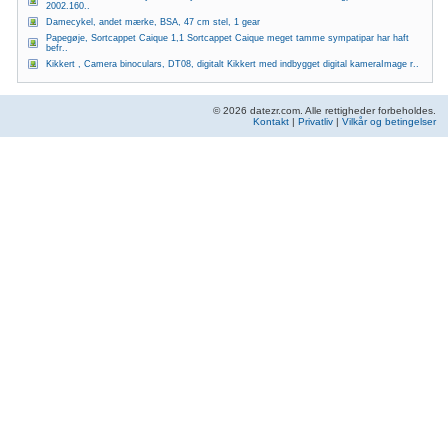
2002.160..
Damecykel, andet mærke, BSA, 47 cm stel, 1 gear
Papegøje, Sortcappet Caique 1,1 Sortcappet Caique meget tamme sympatipar har haft
befr..
Kikkert , Camera binoculars, DT08, digitalt Kikkert med indbygget digital kameraImage r..
© 2026 datezr.com. Alle rettigheder forbeholdes.
Kontakt
|
Privatliv
|
Vilkår og betingelser