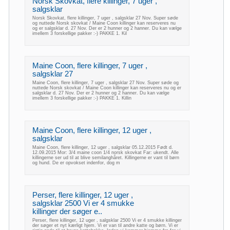
Norsk Skovkat, flere killinger, 7 uger ,
salgsklar
Norsk Skovkat, flere killinger, 7 uger , salgsklar 27 Nov. Super søde
og nuttede Norsk skovkat / Maine Coon killinger kan reserveres nu
og er salgsklar d. 27 Nov. Der er 2 hunner og 2 hanner. Du kan vælge
imellem 3 forskellige pakker :-) PAKKE 1. Kil
Maine Coon, flere killinger, 7 uger ,
salgsklar 27
Maine Coon, flere killinger, 7 uger , salgsklar 27 Nov. Super søde og
nuttede Norsk skovkat / Maine Coon killinger kan reserveres nu og er
salgsklar d. 27 Nov. Der er 2 hunner og 2 hanner. Du kan vælge
imellem 3 forskellige pakker :-) PAKKE 1. Killin
Maine Coon, flere killinger, 12 uger ,
salgsklar
Maine Coon, flere killinger, 12 uger , salgsklar 05.12.2015 Født d.
12.09.2015 Mor: 3/4 maine coon 1/4 norsk skovkat Far: ukendt. Alle
killingerne ser ud til at blive semilanghåret. Killingerne er vant til børn
og hund. De er opvokset indenfor, dog m
Perser, flere killinger, 12 uger ,
salgsklar 2500 Vi er 4 smukke
killinger der søger e..
Perser, flere killinger, 12 uger , salgsklar 2500 Vi er 4 smukke killinger
der søger et nyt kærligt hjem. Vi er van til andre katte og børn. Vi er