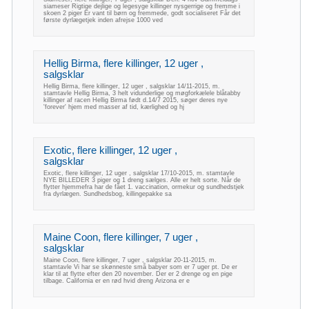
siameser Rigtige dejlige og legesyge killinger nysgerrige og fremme i
skoen 2 piger Er vant til børn og fremmede, godt socialiseret Får det
første dyrlægetjek inden afrejse 1000 ved
Hellig Birma, flere killinger, 12 uger ,
salgsklar
Hellig Birma, flere killinger, 12 uger , salgsklar 14/11-2015, m.
stamtavle Hellig Birma, 3 helt vidunderlige og møgforkælele blåtabby
killinger af racen Hellig Birma født d.14/7 2015, søger deres nye
'forever' hjem med masser af tid, kærlighed og hj
Exotic, flere killinger, 12 uger ,
salgsklar
Exotic, flere killinger, 12 uger , salgsklar 17/10-2015, m. stamtavle
NYE BILLEDER 3 piger og 1 dreng sælges. Alle er helt sorte. Når de
flytter hjemmefra har de fået 1. vaccination, ormekur og sundhedstjek
fra dyrlægen. Sundhedsbog, killingepakke sa
Maine Coon, flere killinger, 7 uger ,
salgsklar
Maine Coon, flere killinger, 7 uger , salgsklar 20-11-2015, m.
stamtavle Vi har se skønneste små babyer som er 7 uger pt. De er
klar til at flytte efter den 20 november. Der er 2 drenge og en pige
tilbage. California er en rød hvid dreng Arizona er e