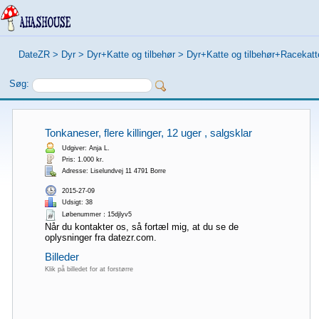
DateZR
>
Dyr
>
Dyr+Katte og tilbehør
>
Dyr+Katte og tilbehør+Racekatt
Søg:
Tonkaneser, flere killinger, 12 uger , salgsklar
Udgiver: Anja L.
Pris: 1.000 kr.
Adresse: Liselundvej 11 4791 Borre
2015-27-09
Udsigt: 38
Løbenummer：15djlyv5
Når du kontakter os, så fortæl mig, at du se de
oplysninger fra datezr.com.
Billeder
Klik på billedet for at forstørre