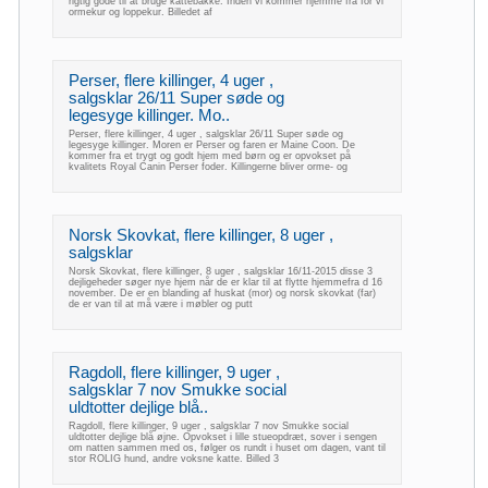
rigtig gode til at bruge kattebakke. Inden vi kommer hjemme fra for vi
ormekur og loppekur. Billedet af
Perser, flere killinger, 4 uger ,
salgsklar 26/11 Super søde og
legesyge killinger. Mo..
Perser, flere killinger, 4 uger , salgsklar 26/11 Super søde og
legesyge killinger. Moren er Perser og faren er Maine Coon. De
kommer fra et trygt og godt hjem med børn og er opvokset på
kvalitets Royal Canin Perser foder. Killingerne bliver orme- og
Norsk Skovkat, flere killinger, 8 uger ,
salgsklar
Norsk Skovkat, flere killinger, 8 uger , salgsklar 16/11-2015 disse 3
dejligeheder søger nye hjem når de er klar til at flytte hjemmefra d 16
november. De er en blanding af huskat (mor) og norsk skovkat (far)
de er van til at må være i møbler og putt
Ragdoll, flere killinger, 9 uger ,
salgsklar 7 nov Smukke social
uldtotter dejlige blå..
Ragdoll, flere killinger, 9 uger , salgsklar 7 nov Smukke social
uldtotter dejlige blå øjne. Opvokset i lille stueopdræt, sover i sengen
om natten sammen med os, følger os rundt i huset om dagen, vant til
stor ROLIG hund, andre voksne katte. Billed 3