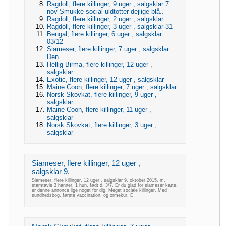
Ragdoll, flere killinger, 9 uger , salgsklar 7
nov Smukke social uldtotter dejlige blå..
Ragdoll, flere killinger, 2 uger , salgsklar
Ragdoll, flere killinger, 3 uger , salgsklar 31
Bengal, flere killinger, 6 uger , salgsklar
03/12
Siameser, flere killinger, 7 uger , salgsklar
Den.
Hellig Birma, flere killinger, 12 uger ,
salgsklar
Exotic, flere killinger, 12 uger , salgsklar
Maine Coon, flere killinger, 7 uger , salgsklar
Norsk Skovkat, flere killinger, 9 uger ,
salgsklar
Maine Coon, flere killinger, 11 uger ,
salgsklar
Norsk Skovkat, flere killinger, 3 uger ,
salgsklar
Siameser, flere killinger, 12 uger ,
salgsklar 9.
Siameser, flere killinger, 12 uger , salgsklar 9. oktober 2015, m.
stamtavle 3 hanner, 1 hun, født d. 3/7. Er du glad for siameser katte,
er denne annonce lige noget for dig. Meget sociale killinger. Med
sundhedsbog, første vaccination, og ormekur. D