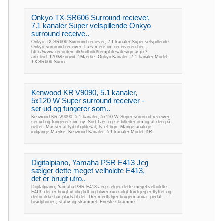
Onkyo TX-SR606 Surround reciever,
7.1 kanaler Super velspillende Onkyo
surround receive..
Onkyo TX-SR606 Surround reciever, 7.1 kanaler Super velspillende
Onkyo surround receiver. Læs mere om receiveren her:
http://www.recordere.dk/indhold/templates/design.aspx?
articleid=1703&zoneid=1Mærke: Onkyo Kanaler: 7.1 kanaler Model:
TX-SR606 Surro
Kenwood KR V9090, 5.1 kanaler,
5x120 W Super surround receiver -
ser ud og fungerer som..
Kenwood KR V9090, 5.1 kanaler, 5x120 W Super surround receiver -
ser ud og fungerer som ny. Sort Læs og se billeder om og af den på
nettet. Masser af lyd til gildesal, tv el. lign. Mange analoge
indgange.Mærke: Kenwood Kanaler: 5.1 kanaler Model: KR
Digitalpiano, Yamaha PSR E413 Jeg
sælger dette meget velholdte E413,
det er brugt utro..
Digitalpiano, Yamaha PSR E413 Jeg sælger dette meget velholdte
E413, det er brugt utrolig lidt og bliver kun solgt fordi jeg er flyttet og
derfor ikke har plads til det. Der medfølger brugermanual, pedal,
headphones, stativ og skammel. Eneste skramme