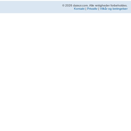
© 2026 datezr.com. Alle rettigheder forbeholdes.
Kontakt
|
Privatliv
|
Vilkår og betingelser