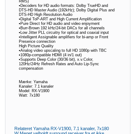
RMS)
•Decoders for HD audio formats: Dolby TrueHD and
DTS-HD Master Audio (192kHz); Dolby Digital Plus and
DTS-HD High Resolution Audio
•Digital ToP-ART and High Current Amplification
•Pure Direct for HD audio and video enjoyment
•Burr-Brown 192 kHz/24-bit DACs for all channels
•Low Jitter PLL circuitry for optical and coaxial input
•Intelligent Assignable amplifiers for bi-amp or Front
Presence connection
High Picture Quality
•Analog video upscaling to full HD 1080p with TBC
•1080p-compatible HDMI (4 in/1 out)
•Supports Deep Color (30/36 bit), x.v.Color,
120Hz/24Hz Refresh Rates and Auto Lip-Sync
compensation
Mærke: Yamaha
Kanaler: 7.1 kanaler
Model: RX-V1900
Watt: 7x180
Relateret Yamaha RX-V1900, 7.1 kanaler, 7x180
W Meget velholdt surround receiver fra et ikke