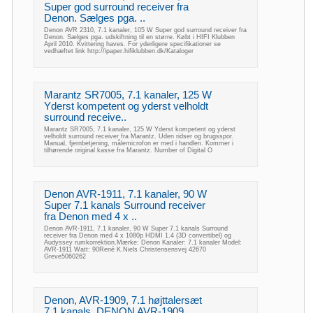
Super god surround receiver fra
Denon. Sælges pga. ..
Denon AVR 2310, 7.1 kanaler, 105 W Super god surround receiver fra
Denon. Sælges pga. udskiftning til en større. Købt i HIFI Klubben
April 2010. Kvittering haves. For yderligere specifikationer se
vedhæftet link http://ipaper.hifiklubben.dk/Kataloger
Marantz SR7005, 7.1 kanaler, 125 W
Yderst kompetent og yderst velholdt
surround receive..
Marantz SR7005, 7.1 kanaler, 125 W Yderst kompetent og yderst
velholdt surround receiver fra Marantz. Uden ridser og brugsspor.
Manual, fjernbetjening, målemicrofon er med i handlen. Kommer i
tilhørende original kasse fra Marantz. Number of Digital O
Denon AVR-1911, 7.1 kanaler, 90 W
Super 7.1 kanals Surround receiver
fra Denon med 4 x ..
Denon AVR-1911, 7.1 kanaler, 90 W Super 7.1 kanals Surround
receiver fra Denon med 4 x 1080p HDMI 1.4 (3D convertibel) og
Audyssey rumkorrektion.Mærke: Denon Kanaler: 7.1 kanaler Model:
AVR-1911 Watt: 90René K.Niels Christensensvej 42670
Greve5060262
Denon, AVR-1909, 7.1 højttalersæt
7.1 kanals. DENON AVR-1909