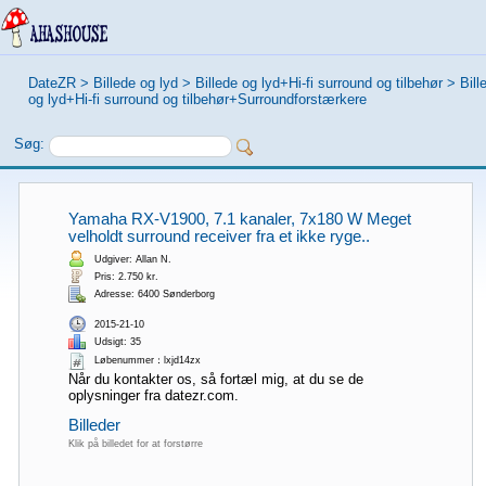
DateZR
>
Billede og lyd
>
Billede og lyd+Hi-fi surround og tilbehør
>
Bill
og lyd+Hi-fi surround og tilbehør+Surroundforstærkere
Søg:
Yamaha RX-V1900, 7.1 kanaler, 7x180 W Meget
velholdt surround receiver fra et ikke ryge..
Udgiver: Allan N.
Pris: 2.750 kr.
Adresse: 6400 Sønderborg
2015-21-10
Udsigt: 35
Løbenummer：lxjd14zx
Når du kontakter os, så fortæl mig, at du se de
oplysninger fra datezr.com.
Billeder
Klik på billedet for at forstørre