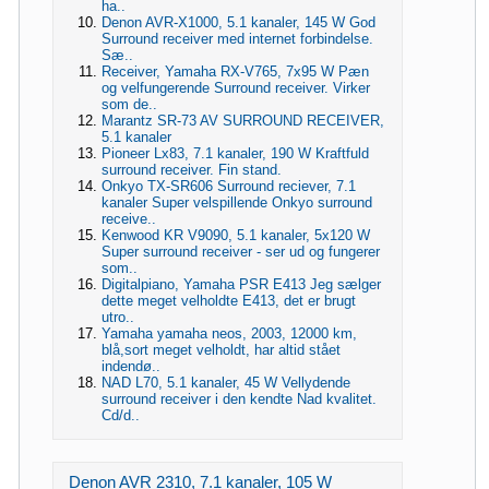
ha..
Denon AVR-X1000, 5.1 kanaler, 145 W God
Surround receiver med internet forbindelse.
Sæ..
Receiver, Yamaha RX-V765, 7x95 W Pæn
og velfungerende Surround receiver. Virker
som de..
Marantz SR-73 AV SURROUND RECEIVER,
5.1 kanaler
Pioneer Lx83, 7.1 kanaler, 190 W Kraftfuld
surround receiver. Fin stand.
Onkyo TX-SR606 Surround reciever, 7.1
kanaler Super velspillende Onkyo surround
receive..
Kenwood KR V9090, 5.1 kanaler, 5x120 W
Super surround receiver - ser ud og fungerer
som..
Digitalpiano, Yamaha PSR E413 Jeg sælger
dette meget velholdte E413, det er brugt
utro..
Yamaha yamaha neos, 2003, 12000 km,
blå,sort meget velholdt, har altid stået
indendø..
NAD L70, 5.1 kanaler, 45 W Vellydende
surround receiver i den kendte Nad kvalitet.
Cd/d..
Denon AVR 2310, 7.1 kanaler, 105 W