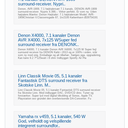
surround-receiver. Nypri..
Denon, AVR-1909, 7.1 højttalersæt 7.1 kanals. DENON AVR-1909
surround-receiver. Nypris 4.399,-. Virker perfekt. Er som ny. Uden
højtalere.Mærke: Denon Højttaler: 7.1 højttalersæt Model: AVR-
1909Christian V.Classensgade 67, 1tv2100 København Ø28754191
Denon X4000, 7.1 kanaler Denon
AVR X4000, 7x125 WSuper fed
surround receiver fra DENONK..
Denon X4000, 7.1 kanaler Denon AVR X4000, 7x125 W Super fed
surround receiver fra DENON Købt i 2013 og er 100% i orden, står
som ny med orig. Emballage og alt tilbehør. Sælges pga. opgradering.
Kan køre 9.2 7*125watt i 8 ohm Indbygget Spotify Air Pla
Linn Classik Movie 05, 5.1 kanaler
Fantastisk DTS surround receiver fra
Skotske Linn. M..
Linn Classik Movie 05, 5.1 kanaler Fantastisk DTS surround receiver
fra Skotske Linn. Med indbygget DAC, DVD/CD drev, Tuner og
forstærker. Super lyd med digital tilkobling af Sonos, Apple TV,
Playstation osv grundet den overbevisende DA-Converter. Fu
Yamaha rx v459, 5.1 kanaler, 540 W
God, velholdt og velspillende
integreret surroundfor..