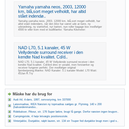
Yamaha yamaha neos, 2003, 12000
km, blå,sort meget velholdt, har altid
stået indendø..
Yamaha yamaha neos, 2003, 12000 km, blå,sort meget velholdt, har
altid stået indendørs, når den ikke har været ude at køre, ny
udstødning, ny støttefod, nyt batteri, nye ruller bagage box medfølger
4500 kr eller kom med et budMærke: Yamaha Kilometer:
NAD L70, 5.1 kanaler, 45 W
Vellydende surround receiver i den
kendte Nad kvalitet. Cd/d..
NAD L70, 5.1 kanaler, 45 W Vellydende surround receiver i den
kendte Nad kvalitet. Cd/dvd drev er ustabil, men forstærker og
receiver fungerer perfekt. Der medfølger original
fjernbetjening.Mærke: NAD Kanaler: 5.1 kanaler Model: L70 Watt:
45Jan R.Try
Måske har du brug for
Audi A4, 4-dørs, 1997, servostyring, km 337000
Latexmadras, IKEA Næsten ny topmadras sælges gr. Flytning. 140 x 200
(halvandenmandss..
Ridebukser, Pikeur, str. 176 Super lækre, brugt få gange. Derfor næsten ingen brugsm..
Campingstole, 4 høje letvægts positionsstole.
Vinterjakke, Dunjakke, ralph lauren, str. 134 str 7super fed dunjakke brugt men i god s..