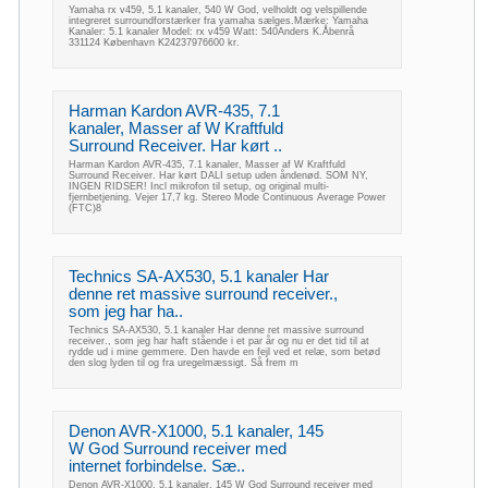
Yamaha rx v459, 5.1 kanaler, 540 W God, velholdt og velspillende
integreret surroundforstærker fra yamaha sælges.Mærke: Yamaha
Kanaler: 5.1 kanaler Model: rx v459 Watt: 540Anders K.Åbenrå
331124 København K24237976600 kr.
Harman Kardon AVR-435, 7.1
kanaler, Masser af W Kraftfuld
Surround Receiver. Har kørt ..
Harman Kardon AVR-435, 7.1 kanaler, Masser af W Kraftfuld
Surround Receiver. Har kørt DALI setup uden åndenød. SOM NY,
INGEN RIDSER! Incl mikrofon til setup, og original multi-
fjernbetjening. Vejer 17,7 kg. Stereo Mode Continuous Average Power
(FTC)8
Technics SA-AX530, 5.1 kanaler Har
denne ret massive surround receiver.,
som jeg har ha..
Technics SA-AX530, 5.1 kanaler Har denne ret massive surround
receiver., som jeg har haft stående i et par år og nu er det tid til at
rydde ud i mine gemmere. Den havde en fejl ved et relæ, som betød
den slog lyden til og fra uregelmæssigt. Så frem m
Denon AVR-X1000, 5.1 kanaler, 145
W God Surround receiver med
internet forbindelse. Sæ..
Denon AVR-X1000, 5.1 kanaler, 145 W God Surround receiver med