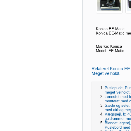
Konica EE-Matic
Konica EE-Matic med 
Mærke: Konica
Model: EE-Matic
Relateret Konica EE-
Meget velholdt.
Puslepude, Pus
meget velholdt. 
lænestol med f
monteret med o
Sæde og seler,
med airbag mege
Vægspejl, b: 40
guldramme, meg
Blandet legetø
Puslebord med 