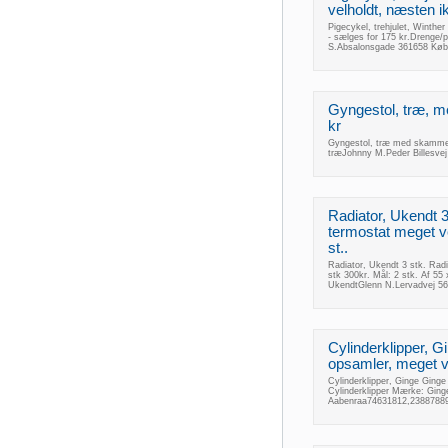
velholdt, næsten ik
Pigecykel, trehjulet, Winther
- sælges for 175 kr.Drenge/p
S.Absalonsgade 361658 Køb
Gyngestol, træ, m
kr
Gyngestol, træ med skammel,
træJohnny M.Peder Billesve
Radiator, Ukendt 
termostat meget ve
st..
Radiator, Ukendt 3 stk. Radi
stk 300kr. Mål: 2 stk. Af 5
UkendtGlenn N.Lervadvej 56
Cylinderklipper, 
opsamler, meget v
Cylinderklipper, Ginge Ging
Cylinderklipper Mærke: Gin
Aabenraa74631812,23887889