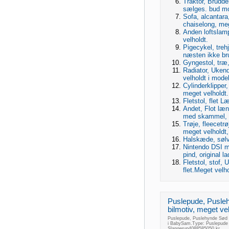
Traktor, Brudde
sælges. bud m
Sofa, alcantara
chaiselong, meg
Anden loftslam
velholdt.
Pigecykel, treh
næsten ikke bru
Gyngestol, træ
Radiator, Ukend
velholdt i modeh
Cylinderklippe
meget velholdt.
Fletstol, flet L
Andet, Flot læ
med skammel, m
Trøje, fleecetrø
meget velholdt, 
Halskæde, sølv
Nintendo DSI me
pind, original la
Fletstol, stof,
flet.Meget velh
Puslepude, Pusle
bilmotiv, meget vel
Puslepude, Puslehynde Sød p
i BabySam.Type: Puslepude 
Slangerup4088585050 kr.