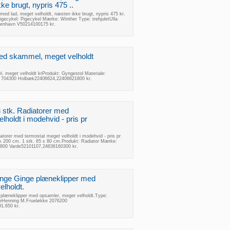
ke brugt, nypris 475 ..
 med lad, meget velholdt, næsten ikke brugt, nypris 475 kr.
igecykel: Pigecykel Mærke: Winther Type: trehjuletUlla
enhavn V50214100175 kr.
ed skammel, meget velholdt
 meget velholdt krProdukt: Gyngestol Materiale:
j 704300 Holbæk22406624,22406621800 kr.
3 stk. Radiatorer med
lholdt i modehvid - pris pr
atorer med termostat meget velholdt i modehvid - pris pr
5 x 200 cm. 1 stk. 65 x 80 cm.Produkt: Radiator Mærke:
800 Varde52101107,24636160300 kr.
Ginge Ginge plæneklipper med
elholdt.
e plæneklipper med opsamler, meget velholdt.Type:
geHenning M.Frueløkke 2076200
1.650 kr.