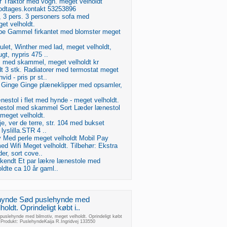
r Traktor med vogn. meget velholdt
odtages.kontakt 53253896
, 3 pers. 3 personers sofa med
et velholdt.
pe Gammel firkantet med blomster meget
julet, Winther med lad, meget velholdt,
gt, nypris 475 ..
, med skammel, meget velholdt kr
t 3 stk. Radiatorer med termostat meget
vid - pris pr st..
r, Ginge Ginge plæneklipper med opsamler,
ænestol i flet med hynde - meget velholdt.
nestol med skammel Sort Læder lænestol
eget velholdt.
je, ver de terre, str. 104 med bukset
lyslilla.STR 4 ..
 Med perle meget velholdt Mobil Pay
d Wifi Meget velholdt. Tilbehør: Ekstra
der, sort cove..
 Ukendt Et par lækre lænestole med
oldte ca 10 år gaml..
hynde Sød puslehynde med
holdt. Oprindeligt købt i..
uslehynde med bilmotiv, meget velholdt. Oprindeligt købt
Produkt: PuslehyndeKaija R.Ingridvej 133550