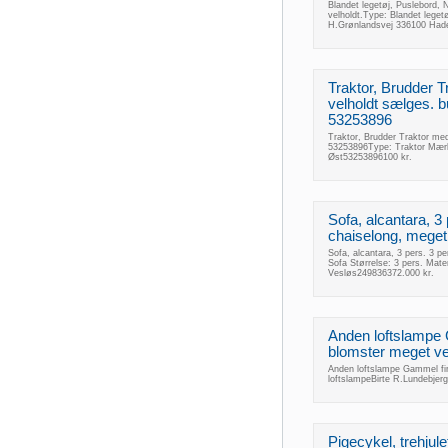
Blandet legetøj, Puslebord,
velholdt.Type: Blandet lege
H.Grønlandsvej 336100 Hade
Traktor, Brudder 
velholdt sælges. 
53253896
Traktor, Brudder Traktor me
53253896Type: Traktor Mærke:
Øst53253896100 kr.
Sofa, alcantara, 3
chaiselong, meget 
Sofa, alcantara, 3 pers. 3 p
Sofa Størrelse: 3 pers. Mat
Vesløs249836372.000 kr.
Anden loftslampe
blomster meget vel
Anden loftslampe Gammel fi
loftslampeBirte R.Lundebje
Pigecykel, trehjul