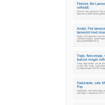
Fletstol, flet Læne
velholdt.
Fletstol, flet Lænestol i fle
fletLene B.2600 Glostrup261
Andet, Flot læne
lænestol med skam
Andet, Flot lænestol med s
velholdt.Produkt: Andet Mæ
Brørup20628080750 kr.
Trøje, fleecetrøje,
bukset meget velhol
Trøje, fleecetrøje, ver de te
et sæt 200,-Type: Trøje Mærk
b.mågevænget 222791 Dragø
Halskæde, sølv Me
Pay
Halskæde, sølv Med perle me
sølvInger J.Ingridsvej 143 