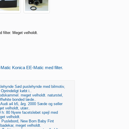
filter. Meget velholdt.
Matic Konica EE-Matic med filter.
lehynde Sød puslehynde med bilmotiv,
Oprindeligt købt i..
odskammel. meget velholdt. naturstel,
ffwhite bonded læde..
 Audi a4 b5, årg. 2000 Sæde og seller
t velholdt, utær..
 h: 80 Nyere facetslebet spejl med
et velholdt.
j, Puslebord, New Born Baby Fint
badekar, meget velholdt.