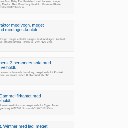
 New Born Baby Fint Puslebord med badekar, meget
tøj Mærke: New Born Baby Produkt: PuslebordDorte
rslev6061266175 kr.
Traktor med vogn. meget
bud modtages.kontakt
d vogn. meget velholdt sælges. bud modtages. kontakt
 Brudderalvilda P.Pilen 14. 2.tv.7120 Vejle
 pers. 3 personers sofa med
velholdt.
ersoners sofa med chaiselong, meget velholdt.Produkt:
eriale: alcantaraTorben G.Overmark 87742
 Gammel firkantet med
holdt.
rkantet med blomster meget velholdt.Type: Anden
rggårdsvej 2442740 Skovlunde51966160125 kr.
et, Winther med lad, meget