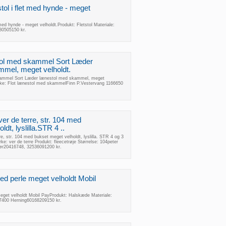
stol i flet med hynde - meget
t med hynde - meget velholdt.Produkt: Fletstol Materiale:
80505150 kr.
stol med skammel Sort Læder
mel, meget velholdt.
kammel Sort Læder lænestol med skammel, meget
rke: Flot lænestol med skammelFinn P.Vestervang 1166650
 ver de terre, str. 104 med
dt, lyslilla.STR 4 ..
rre, str. 104 med bukset meget velholdt, lyslilla. STR 4 og 3
e: ver de terre Produkt: fleecetrøje Størrelse: 104peter
r20416748, 32536091200 kr.
d perle meget velholdt Mobil
get velholdt Mobil PayProdukt: Halskæde Materiale:
C7400 Herning60168209150 kr.