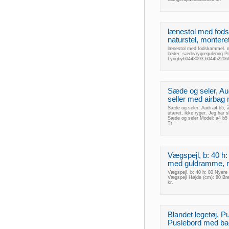
lænestol med fods
naturstel, montere
lænestol med fodskammel. me
læder. sæde/rygregulering.P
Lyngby60443093,6044522060
Sæde og seler, Au
seller med airbag 
Sæde og seler, Audi a4 b5, 
utæret, ikke ryger. Jeg har s
Sæde og seler Model: a4 b5 
Tr
Vægspejl, b: 40 h:
med guldramme, m
Vægspejl, b: 40 h: 80 Nyere
Vægspejl Højde (cm): 80 Br
kr.
Blandet legetøj, 
Puslebord med bad