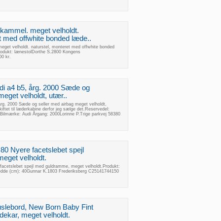
kammel. meget velholdt.
t med offwhite bonded læde..
get velholdt. naturstel, monteret med offwhite bonded
rodukt: lænestolDorthe S.2800 Kongens
0 kr.
di a4 b5, årg. 2000 Sæde og
meget velholdt, utær..
årg. 2000 Sæde og seller med airbag meget velholdt,
kiftet til læderkabine derfor jeg sælge det.Reservedel:
Bilmærke: Audi Årgang: 2000Lorinne P.Trige parkvej 58380
 80 Nyere facetslebet spejl
eget velholdt.
 facetslebet spejl med guldramme, meget velholdt.Produkt:
edde (cm): 40Gunnar K.1803 Frederiksberg C25141744150
Puslebord, New Born Baby Fint
ekar, meget velholdt.