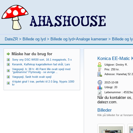
DateZR
>
Billede og lyd
>
Billede og lyd+Analoge kameraer
>
Billede og 
Måske har du brug for
Konica EE-Matic K
Sony ony DSC-W630 sort, 16.1 megapixels, 5 x
Keramik, Kaffekop kagetallerken fad skål, Lars
Udgiver: Dmitry R.
Vægspejl, b: 38 h: 46 Pænt lille ovalt spejl med
Pris: 250 kr.
"guldramme" Flyttesalg - se øvrige ..
Adresse: Hanehøj 52 
Vægspejl, Sødt hvidt ovalt spejl
4-hjulet giraf I træ, perfekt til 2-3 årig. Nypris 1000
2015-10-08
kr
Udsigt: 20
Løbenummer：45323e
Når du kontakter os,
datezr.com.
Billeder
Klik på billedet for at forstør