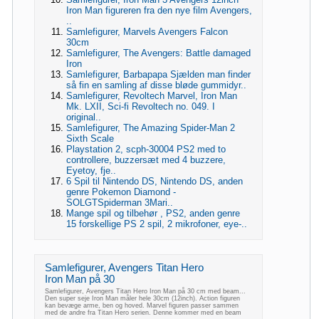
Iron Man figureren fra den nye film Avengers,
..
Samlefigurer, Marvels Avengers Falcon
30cm
Samlefigurer, The Avengers: Battle damaged
Iron
Samlefigurer, Barbapapa Sjælden man finder
så fin en samling af disse bløde gummidyr..
Samlefigurer, Revoltech Marvel, Iron Man
Mk. LXII, Sci-fi Revoltech no. 049. I
original..
Samlefigurer, The Amazing Spider-Man 2
Sixth Scale
Playstation 2, scph-30004 PS2 med to
controllere, buzzersæt med 4 buzzere,
Eyetoy, fje..
6 Spil til Nintendo DS, Nintendo DS, anden
genre Pokemon Diamond -
SOLGTSpiderman 3Mari..
Mange spil og tilbehør , PS2, anden genre
15 forskellige PS 2 spil, 2 mikrofoner, eye-..
Samlefigurer, Avengers Titan Hero
Iron Man på 30
Samlefigurer, Avengers Titan Hero Iron Man på 30 cm med beam...
Den super seje Iron Man måler hele 30cm (12inch). Action figuren
kan bevæge arme, ben og hoved. Marvel figuren passer sammen
med de andre fra Titan Hero serien. Denne kommer med en beam