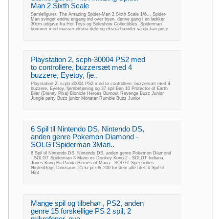
Man 2 Sixth Scale
Samlefigurer, The Amazing Spider-Man 2 Sixth Scale 1/6... Spider-
Man svinger endnu engang ind over byen, denne gang i en lækker
30cm udgave fra Hot Toys og Sideshow Collectibles. Spiderman
kommer med masser ekstra dele og ekstra hænder så du kan pose
Playstation 2, scph-30004 PS2 med
to controllere, buzzersæt med 4
buzzere, Eyetoy, fje..
Playstation 2, scph-30004 PS2 med to controllere, buzzersæt med 4
buzzere, Eyetoy, fjernbetjening og 37 spil Ben 10 Protector of Earth
Biler (Disney Pixa) Bionicle Heroes Burnout Revenge Buzz Junior
Jungle party Buzz junior Monster Rumble Buzz Junior
6 Spil til Nintendo DS, Nintendo DS,
anden genre Pokemon Diamond -
SOLGTSpiderman 3Mari..
6 Spil til Nintendo DS, Nintendo DS, anden genre Pokemon Diamond
- SOLGT Spiderman 3 Mario vs Donkey Kong 2 - SOLGT Indiana
Jones Kung Fu Panda Heroes of Mana - SOLGT Spectrobes
NintenDogs Dinosaurs 25 kr pr stk 200 for dem alleTitel: 6 Spil til
Nint
Mange spil og tilbehør , PS2, anden
genre 15 forskellige PS 2 spil, 2