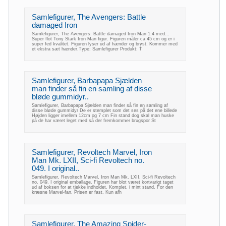
Samlefigurer, The Avengers: Battle
damaged Iron
Samlefigurer, The Avengers: Battle damaged Iron Man 1:4 med...
Super flot Tony Stark Iron Man figur. Figuren måler ca 45 cm og er i
super fed kvalitet. Figuren lyser ud af hænder og bryst. Kommer med
et ekstra sæt hænder.Type: Samlefigurer Produkt: T
Samlefigurer, Barbapapa Sjælden
man finder så fin en samling af disse
bløde gummidyr..
Samlefigurer, Barbapapa Sjælden man finder så fin en samling af
disse bløde gummidyr De er stemplet som det ses på det ene billede
Højden ligger imellem 12cm og 7 cm Fin stand dog skal man huske
på de har været leget med så der fremkommer brugspor St
Samlefigurer, Revoltech Marvel, Iron
Man Mk. LXII, Sci-fi Revoltech no.
049. I original..
Samlefigurer, Revoltech Marvel, Iron Man Mk. LXII, Sci-fi Revoltech
no. 049. I original emballage. Figuren har blot været kortvarigt taget
ud af boksen for at tjekke indholdet. Komplet, i mint stand. For den
kræsne Marvel-fan. Prisen er fast. Kun afh
Samlefigurer, The Amazing Spider-