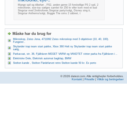
mikrofoner, eye-..
Mange spil og tilbehør , PS2, anden genre 15 forskellige PS 2 spil, 2
mikrofoner, eye-toy sælges samlet for 250 kr eller kom med et bud
Singstar med 2mikrofoner,Singstar party/solgt, Disney sing it,
Singstar Anthems/solgt, Boggie The sims 2 uåbnet, t
Måske har du brug for
Mikroskop, Zeiss Jena, 4711992 Zeiss mikroskop med 3 objektiver (10, 40, 100).
Fungerer..
Skylander trap team start pakke, Xbox 360 Helt ny Skylander trap team start pakke
sælg..
Parkacoat, str. 36, Fjällräven MEGET VARM og VANDTET vinter parka fra Fjällräven i ..
Elektriske Dele, Elektrisk automat bagklap, BMW
Stelton kande , Stelton Flødefarvet retro Stelton kande 50 kr. Ex porto
© 2026 datezr.com. Alle rettigheder forbeholdes.
Kontakt
|
Privatliv
|
Vilkår og betingelser