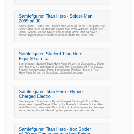
Samlefigurer, Titan Hero - Spider-Man
2099 på 30
Samlefigurer, Titan Hero - Spider-Man 2099 på 30 cm Den super seje
Spider-Man 2099 fra Ultimate Spider-Man Web Warriors, måler hele
30cm (12inch). Action figuren kan bevæge arme, ben og hoved.
Marvel figuren passer sammen med de andre fra Titan Hero
Samlefigurer, Starlord Titan Hero
Figur 30 cm fra
Samlefigurer, Starlord Titan Hero Figur 30 cm fra Guardians... 30cm
stor Starlord, fra den biograf aktuelle film Guardians Of The Galaxy.
Figuren kan bevæges.Type: Samlefigurer Produkt: Starlord Titan
Hero Figur 30 cm fra Guardians...Superhelten Lege
Samlefigurer, Titan Hero - Hyper-
Charged Electro
Samlefigurer, Titan Hero - Hyper-Charged Electro på 30 cm Den
super seje Hyper-Charged Electro fra Marvel's Ultimate Spider-Man
Web Warriors, måler hele 30cm (12inch). Action figuren kan bevæge
arme, ben og hoved. Marvel figuren passer sammen med de
Samlefigurer, Titan Hero - Iron Spider