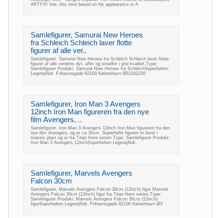
ARTFX+ line, this time based on his appearance in A
Samlefigurer, Samurai New Heroes
fra Schleich Schleich laver flotte
figurer af alle ver..
Samlefigurer, Samurai New Heroes fra Schleich Schleich laver flotte
figurer af alle verdens dyr, alfer og smølfer i god kvalitet.Type:
Samlefigurer Produkt: Samurai New Heroes fra SchleichSuperhelten
LegetøjNdr. Frihavnsgade 82100 København Ø32182220
Samlefigurer, Iron Man 3 Avengers
12inch Iron Man figureren fra den nye
film Avengers, ..
Samlefigurer, Iron Man 3 Avengers 12inch Iron Man figureren fra den
nye film Avengers, og er ca 30cm. Superhelte figuren er lavet i
massiv plast og er fra Titan Hero serien.Type: Samlefigurer Produkt:
Iron Man 3 Avengers 12inchSuperhelten LegetøjNdr.
Samlefigurer, Marvels Avengers
Falcon 30cm
Samlefigurer, Marvels Avengers Falcon 30cm (12inch) figur Marvels
Avengers Falcon 30cm (12inch) figur fra Titan Hero serien.Type:
Samlefigurer Produkt: Marvels Avengers Falcon 30cm (12inch)
figurSuperhelten LegetøjNdr. Frihavnsgade 82100 København Ø3