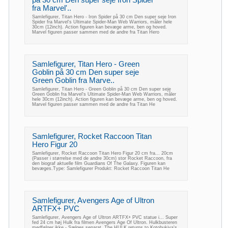
på 30 cm Den super seje Iron Spider
fra Marvel'..
Samlefigurer, Titan Hero - Iron Spider på 30 cm Den super seje Iron
Spider fra Marvel's Ultimate Spider-Man Web Warriors, måler hele
30cm (12inch). Action figuren kan bevæge arme, ben og hoved.
Marvel figuren passer sammen med de andre fra Titan Hero
Samlefigurer, Titan Hero - Green
Goblin på 30 cm Den super seje
Green Goblin fra Marve..
Samlefigurer, Titan Hero - Green Goblin på 30 cm Den super seje
Green Goblin fra Marvel's Ultimate Spider-Man Web Warriors, måler
hele 30cm (12inch). Action figuren kan bevæge arme, ben og hoved.
Marvel figuren passer sammen med de andre fra Titan He
Samlefigurer, Rocket Raccoon Titan
Hero Figur 20
Samlefigurer, Rocket Raccoon Titan Hero Figur 20 cm fra... 20cm
(Passer i størrelse med de andre 30cm) stor Rocket Raccoon, fra
den biograf aktuelle film Guardians Of The Galaxy. Figuren kan
bevæges.Type: Samlefigurer Produkt: Rocket Raccoon Titan He
Samlefigurer, Avengers Age of Ultron
ARTFX+ PVC
Samlefigurer, Avengers Age of Ultron ARTFX+ PVC statue i... Super
fed 24 cm høj Hulk fra filmen Avengers Age Of Ultron. Hulkbusteren
medfølger ikke - Sælges separat. The HULK returns to Kotobukiya's