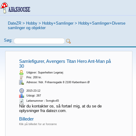
DateZR
>
Hobby
>
Hobby+Samlinger
>
Hobby+Samlinger+Diverse
samlinger og objekter
Søg:
Samlefigurer, Avengers Titan Hero Ant-Man på
30
Udgiver: Superhelten Legetøj
Pris: 200 kr.
Adresse: Ndr. Frihavnsgade 8 2100 København Ø
2015-23-12
Udsigt: 267
Løbenummer：5vmgkv45
Når du kontakter os, så fortæl mig, at du se de
oplysninger fra datezr.com.
Billeder
Klik på billedet for at forstørre