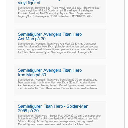
vinyl figur af
Samlefigurer, Breaking Bad Titans vinyl figur af Saul... Breaking Bad
Titans vinyl figur af Saul Goodman på 11 cmType: Samlefigurer
Produkt: Breaking Bad Titans vinyl figur af Saul...Superhelten
LegetøjNdr. Frihavnsgade 82100 København Ø32182220120 k
Samlefigurer, Avengers Titan Hero
Ant-Man på 30
Samlefigurer, Avengers Titan Hero Ant-Man på 30 cm. Den super
seje Ant-Man måler hele 30cm (12inch). Action figuren kan bevæge
arme, ben og hoved. Marvel figuren passer sammen med de andre
fra Titan Hero serien.Type: Samlefigurer Produkt: Avengers Ti
Samlefigurer, Avengers Titan Hero
Iron Man på 30
Samlefigurer, Avengers Titan Hero Iron Man på 30 cm med beam...
Den super seje Iron Man måler hele 30cm (12inch). Action figuren
kan bevæge arme, ben og hoved. Marvel figuren passer sammen
med de andre fra Titan Hero serien. Denne kommer med en beam
Samlefigurer, Titan Hero - Spider-Man
2099 på 30
Samlefigurer, Titan Hero - Spider-Man 2099 på 30 cm Den super seje
Spider-Man 2099 fra Ultimate Spider-Man Web Warriors, måler hele
30cm (12inch). Action figuren kan bevæge arme, ben og hoved.
Marvel figuren passer sammen med de andre fra Titan Hero