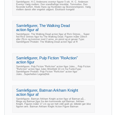
Samlefigurer, H.C.Andersens eventyr figurer 5 stk. H. C. Andersen
Eventyr Vælg mellem: Den standhaftige tinsoldat, Tommelise, Den
flyvende kuffert, Klods Hans og Hyrdinden og Skorstensfejeren. Vælg
mellem dansk eller engelsk udgave. Eksklusiv kongebl
Samlefigurer, The Walking Dead
action figur af
Samlefigurer, The Walking Dead action figur af Rick Grimes... Super
fed Rick Grimes figur fra The Walking Dead. Figuren måler 10inch
eller 25cm og kommer med 2 arme, en pistol og et gevær.Type:
Samlefigurer Produkt: The Walking Dead action figur af R
Samlefigurer, Pulp Fiction "ReAction"
action figur
Samlefigurer, Pulp Fiction "ReAction" action figur Jules... Pulp Fiction
"ReAction" action figur Jules Winnfield 10 cm fra FunkoType:
Samlefigurer Produkt: Pulp Fiction "ReAction" action figur
Jules...Superhelten LegetøjNdr.
Samlefigurer, Batman Arkham Knight
action figur af
Samlefigurer, Batman Arkham Knight action figur af Batman på...
Mega sej Batman figur fra den kommende spil Batman: Arkham
Knight. Figuren måler 17 cm og ser helt vildt godt ud, billedet gør ikke
figuren ære. Batman Arkham Knight Action Figure Batman