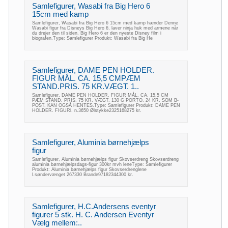
Samlefigurer, Wasabi fra Big Hero 6
15cm med kamp
Samlefigurer, Wasabi fra Big Hero 6 15cm med kamp hænder Denne
Wasabi figur fra Disneys Big Hero 6, laver ninja huk med armene når
du drejer den til siden. Big Hero 6 er den nyeste Disney film i
biografen.Type: Samlefigurer Produkt: Wasabi fra Big He
Samlefigurer, DAME PEN HOLDER.
FIGUR MÅL. CA. 15,5 CMPÆM
STAND.PRIS. 75 KR.VÆGT. 1..
Samlefigurer, DAME PEN HOLDER. FIGUR MÅL. CA. 15,5 CM
PÆM STAND. PRIS. 75 KR. VÆGT. 130 G PORTO. 24 KR. SOM B-
POST. KAN OGSÅ HENTES.Type: Samlefigurer Produkt: DAME PEN
HOLDER. FIGURl. n.3650 Ølstykke2325168275 kr.
Samlefigurer, Aluminia børnehjælps
figur
Samlefigurer, Aluminia børnehjælps figur Skovserdreng Skovserdreng
aluminia børnehjælpsdags-figur 300kr mvh leneType: Samlefigurer
Produkt: Aluminia børnehjælps figur Skovserdrenglene
l.søndervænget 267330 Brande97182344300 kr.
Samlefigurer, H.C.Andersens eventyr
figurer 5 stk. H. C. Andersen Eventyr
Vælg mellem:..