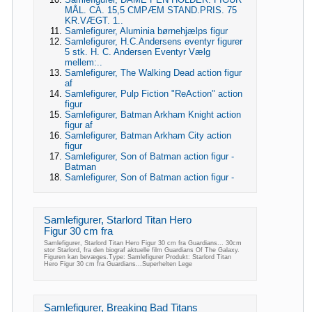
MÅL. CA. 15,5 CMPÆM STAND.PRIS. 75
KR.VÆGT. 1..
Samlefigurer, Aluminia børnehjælps figur
Samlefigurer, H.C.Andersens eventyr figurer
5 stk. H. C. Andersen Eventyr Vælg
mellem:..
Samlefigurer, The Walking Dead action figur
af
Samlefigurer, Pulp Fiction "ReAction" action
figur
Samlefigurer, Batman Arkham Knight action
figur af
Samlefigurer, Batman Arkham City action
figur
Samlefigurer, Son of Batman action figur -
Batman
Samlefigurer, Son of Batman action figur -
Samlefigurer, Starlord Titan Hero
Figur 30 cm fra
Samlefigurer, Starlord Titan Hero Figur 30 cm fra Guardians... 30cm
stor Starlord, fra den biograf aktuelle film Guardians Of The Galaxy.
Figuren kan bevæges.Type: Samlefigurer Produkt: Starlord Titan
Hero Figur 30 cm fra Guardians...Superhelten Lege
Samlefigurer, Breaking Bad Titans