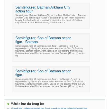
Samlefigurer, Batman Arkham City
action figur
Samlefigurer, Batman Arkham City action figur Rabbit Hole... Batman
Arkham City action figur Rabbit Hole Batman 17 cm From inside the
heavily fortified walls of a sprawling district in the heart of Gotham
City comes Rabbit Hole Batman, pulled from Ma
Samlefigurer, Son of Batman action
figur - Batman
Samlefigurer, Son of Batman action figur - Batman 17 cm Fra
tegneserien og filmen af samme navn, kommer nu Son Of Batman
figurerne. Batman måler 17cm. Based on the designs from the DC
Universe Animated Movies comes the new Batman (17 cm H) action
fig
Samlefigurer, Son of Batman action
figur -
Samlefigurer, Son of Batman action figur - Nightwing 17 cm Fra
tegneserien og filmen af samme navn, kommer nu Son Of Batman
figurerne. Nightwing måler 17cm. Based on the designs from the DC
Universe Animated Movies comes the new Batman (17 cm H) acti
Måske har du brug for
Overskabe, københavnerkøkken Stort overskab fra et københavnerkøkken