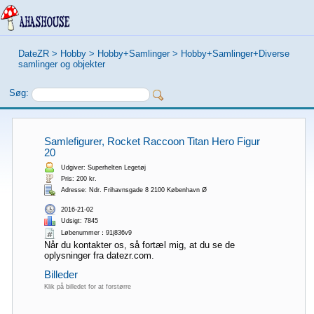
DateZR
>
Hobby
>
Hobby+Samlinger
>
Hobby+Samlinger+Diverse
samlinger og objekter
Søg:
Samlefigurer, Rocket Raccoon Titan Hero Figur
20
Udgiver: Superhelten Legetøj
Pris: 200 kr.
Adresse: Ndr. Frihavnsgade 8 2100 København Ø
2016-21-02
Udsigt: 7845
Løbenummer：91j836v9
Når du kontakter os, så fortæl mig, at du se de
oplysninger fra datezr.com.
Billeder
Klik på billedet for at forstørre